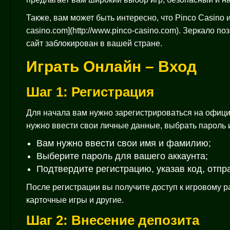
Также, вам может быть интересно, что Pinco Casino 
casino.com](http://www.pinco-casino.com). Зеркало 
сайт заблокирован в вашей стране.
Играть Онлайн – Вход
Шаг 1: Регистрация
Для начала вам нужно зарегистрироваться на официа
нужно ввести свои личные данные, выбрать пароль 
Вам нужно ввести свои имя и фамилию;
Выберите пароль для вашего аккаунта;
Подтвердите регистрацию, указав код, отп
После регистрации вы получите доступ к игровому ра
карточные игры и другие.
Шаг 2: Внесение депозита