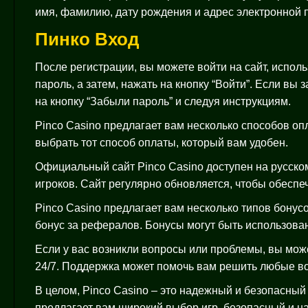
имя, фамилию, дату рождения и адрес электронной 
Пинко Вход
После регистрации, вы можете войти на сайт, испол
пароль, а затем, нажать на кнопку “Войти”. Если вы 
на кнопку “Забыли пароль” и следуя инструкциям.
Pinco Casino предлагает вам несколько способов опла
выбрать тот способ оплаты, который вам удобен.
Официальный сайт Pinco Casino доступен на русском
игроков. Сайт регулярно обновляется, чтобы обеспеч
Pinco Casino предлагает вам несколько типов бонусо
бонус за рефералов. Бонусы могут быть использован
Если у вас возникли вопросы или проблемы, вы може
24/7. Поддержка может помочь вам решить любые в
В целом, Pinco Casino – это надежный и безопасный
предлагает вам широкий выбор игр, безопасный и н