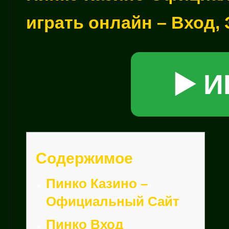
играть онлайн – Вход,
▶️ 
Содержимое
Пинко Казино –
Официальный Сайт
Пинко Вход