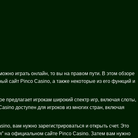
можно играть онлайн, то вы на правом пути. В этом обзоре
ый сайт Pinco Casino, а также некоторые из его функций и
ое предлагает игрокам широкий спектр игр, включая слоты,
asino доступен для игроков из многих стран, включая
ino, вам нужно зарегистрироваться и открыть счет. Это
я” на официальном сайте Pinco Casino. Затем вам нужно