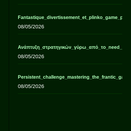
Fantastique_divertissement_et_plinko_game_pour
08/05/2026
Ανάπτυξη_στρατηγικών_γύρω_από_το_need_for_s
08/05/2026
Persistent_challenge_mastering_the_frantic_gam
08/05/2026