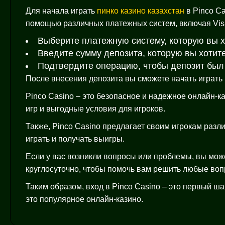
Для начала играть
пинко казино казахстан
в Pinco Ca
помощью различных платежных систем, включая Visa, M
Выберите платежную систему, которую вы х
Введите сумму депозита, которую вы хотите
Подтвердите операцию, чтобы депозит был
После внесения депозита вы сможете начать играть 
Pinco Casino – это безопасное и надежное онлайн-к
игр и выгодные условия для игроков.
Также, Pinco Casino предлагает своим игрокам разл
играть и получать выигры.
Если у вас возникли вопросы или проблемы, вы може
круглосуточно, чтобы помочь вам решить любые воп
Таким образом, вход в Pinco Casino – это первый ш
это популярное онлайн-казино.