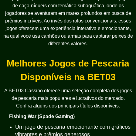
de caça-níqueis com temática subaquática, onde os
jogadores se aventuram em mares profundos em busca de
prêmios incríveis. Ao invés dos rolos convencionais, esses
jogos oferecem uma experiência interativa e emocionante,
na qual você usa canhões ou armas para capturar peixes de
diferentes valores.
Melhores Jogos de Pescaria
Disponíveis na BET03
A BET03 Cassino oferece uma seleção completa dos jogos
de pescaria mais populares e lucrativos do mercado.
Confira alguns dos principais títulos disponíveis:
Fishing War (Spade Gaming)
Um jogo de pescaria emocionante com gráficos
vibrantes e prêmios generosos.