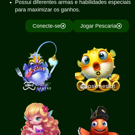
Possui diferentes armas e habilidades especiais
para maximizar os ganhos.
Conecte-se
Jogar Pescaria