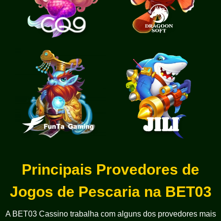
Principais Provedores de
Jogos de Pescaria na BET03
A BET03 Cassino trabalha com alguns dos provedores mais