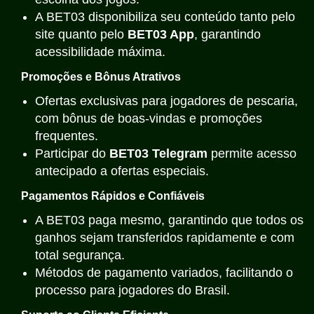
A BET03 disponibiliza seu conteúdo tanto pelo
site quanto pelo
BET03 App
, garantindo
acessibilidade máxima.
Promoções e Bônus Atrativos
Ofertas exclusivas para jogadores de pescaria,
com bônus de boas-vindas e promoções
frequentes.
Participar do
BET03 Telegram
permite acesso
antecipado a ofertas especiais.
Pagamentos Rápidos e Confiáveis
A BET03 paga mesmo, garantindo que todos os
ganhos sejam transferidos rapidamente e com
total segurança.
Métodos de pagamento variados, facilitando o
processo para jogadores do Brasil.