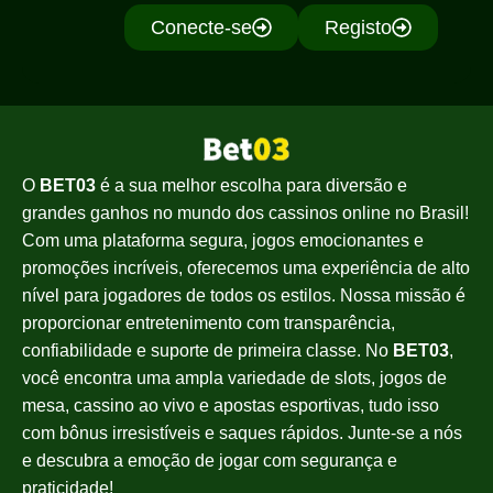
Conecte-se
Registo
O
BET03
é a sua melhor escolha para diversão e
grandes ganhos no mundo dos cassinos online no Brasil!
Com uma plataforma segura, jogos emocionantes e
promoções incríveis, oferecemos uma experiência de alto
nível para jogadores de todos os estilos. Nossa missão é
proporcionar entretenimento com transparência,
confiabilidade e suporte de primeira classe. No
BET03
,
você encontra uma ampla variedade de slots, jogos de
mesa, cassino ao vivo e apostas esportivas, tudo isso
com bônus irresistíveis e saques rápidos. Junte-se a nós
e descubra a emoção de jogar com segurança e
praticidade!