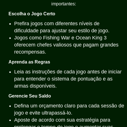
importantes:
Escolha o Jogo Certo
Prefira jogos com diferentes níveis de
dificuldade para ajustar seu estilo de jogo.
Jogos como Fishing War e Ocean King 3
oferecem chefes valiosos que pagam grandes
recompensas.
Aprenda as Regras
Leia as instruções de cada jogo antes de iniciar
para entender o sistema de pontuação e as
armas disponíveis.
Gerencie Seu Saldo
Defina um orçamento claro para cada sessão de
jogo e evite ultrapassá-lo.
Aposte de acordo com sua estratégia para
prolongar o tempo de jogo e aumentar suas