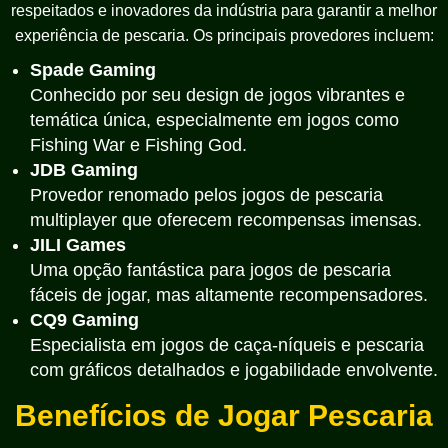
respeitados e inovadores da indústria para garantir a melhor
experiência de pescaria. Os principais provedores incluem:
Spade Gaming
Conhecido por seu design de jogos vibrantes e
temática única, especialmente em jogos como
Fishing War e Fishing God.
JDB Gaming
Provedor renomado pelos jogos de pescaria
multiplayer que oferecem recompensas imensas.
JILI Games
Uma opção fantástica para jogos de pescaria
fáceis de jogar, mas altamente recompensadores.
CQ9 Gaming
Especialista em jogos de caça-níqueis e pescaria
com gráficos detalhados e jogabilidade envolvente.
Benefícios de Jogar Pescaria