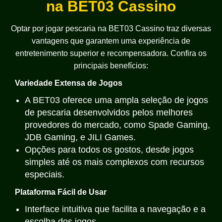
na BET03 Cassino
Optar por jogar pescaria na BET03 Cassino traz diversas
vantagens que garantem uma experiência de
entretenimento superior e recompensadora. Confira os
principais benefícios:
Variedade Extensa de Jogos
A BET03 oferece uma ampla seleção de jogos
de pescaria desenvolvidos pelos melhores
provedores do mercado, como Spade Gaming,
JDB Gaming, e JILI Games.
Opções para todos os gostos, desde jogos
simples até os mais complexos com recursos
especiais.
Plataforma Fácil de Usar
Interface intuitiva que facilita a navegação e a
escolha dos jogos.