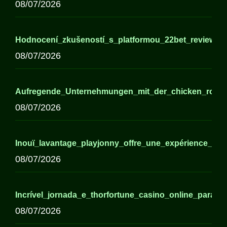
08/07/2026
Hodnocení_zkušeností_s_platformou_22bet_review_a
08/07/2026
Aufregende_Unternehmungen_mit_der_chicken_road_
08/07/2026
Inouï_lavantage_playjonny_offre_une_expérience_lud
08/07/2026
Incrível_jornada_e_thorfortune_casino_online_para_
08/07/2026