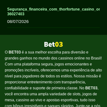
Segurança_financeira_com_thorfortune_casino_online
36027403
08/07/2026
O
BET03
é a sua melhor escolha para diversão e
grandes ganhos no mundo dos cassinos online no Brasil!
Com uma plataforma segura, jogos emocionantes e
promoções incríveis, oferecemos uma experiência de alto
nível para jogadores de todos os estilos. Nossa missão é
proporcionar entretenimento com transparência,
confiabilidade e suporte de primeira classe. No
BET03
,
você encontra uma ampla variedade de slots, jogos de
mesa, cassino ao vivo e apostas esportivas, tudo isso
com bônus irresistíveis e saques rápidos. Junte-se a nós