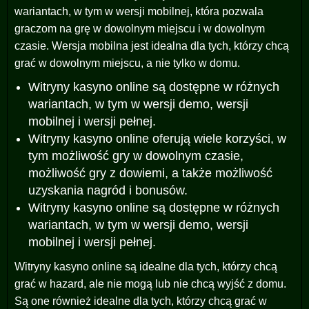
wariantach, w tym w wersji mobilnej, która pozwala
graczom na grę w dowolnym miejscu i w dowolnym
czasie. Wersja mobilna jest idealna dla tych, którzy chcą
grać w dowolnym miejscu, a nie tylko w domu.
Witryny kasyno online są dostępne w różnych
wariantach, w tym w wersji demo, wersji
mobilnej i wersji pełnej.
Witryny kasyno online oferują wiele korzyści, w
tym możliwość gry w dowolnym czasie,
możliwość gry z dowiemi, a także możliwość
uzyskania nagród i bonusów.
Witryny kasyno online są dostępne w różnych
wariantach, w tym w wersji demo, wersji
mobilnej i wersji pełnej.
Witryny kasyno online są idealne dla tych, którzy chcą
grać w hazard, ale nie mogą lub nie chcą wyjść z domu.
Są one również idealne dla tych, którzy chcą grać w