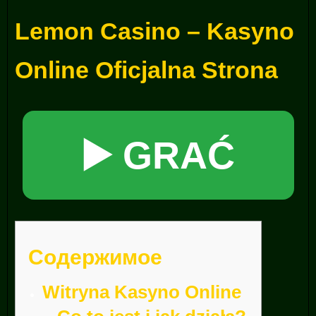
Lemon Casino – Kasyno
Online Oficjalna Strona
▶️ GRAĆ
Содержимое
Witryna Kasyno Online