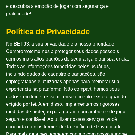
e descubra a emoção de jogar com segurança e
praticidade!
Política de Privacidade
No
BET03
, a sua privacidade é a nossa prioridade.
Comprometemo-nos a proteger seus dados pessoais
com os mais altos padrões de segurança e transparência.
Todas as informações fornecidas pelos usuários,
incluindo dados de cadastro e transações, são
criptografadas e utilizadas apenas para melhorar sua
experiência na plataforma. Não compartilhamos seus
dados com terceiros sem consentimento, exceto quando
exigido por lei. Além disso, implementamos rigorosas
medidas de proteção para garantir um ambiente de jogo
seguro e confiável. Ao utilizar nossos serviços, você
concorda com os termos desta Política de Privacidade.
Para mais detalhes, entre em contato com nosso suporte.