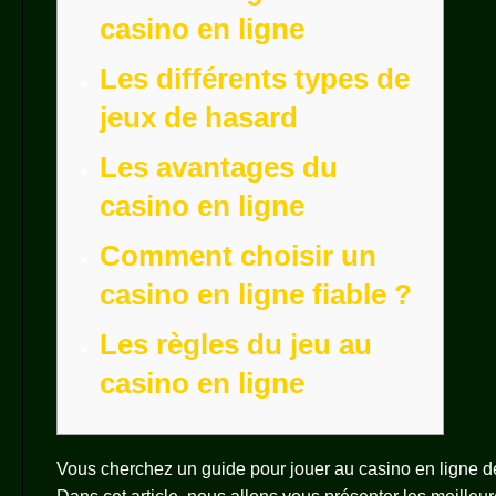
casino en ligne
Les différents types de
jeux de hasard
Les avantages du
casino en ligne
Comment choisir un
casino en ligne fiable ?
Les règles du jeu au
casino en ligne
Vous cherchez un guide pour jouer au casino en ligne de