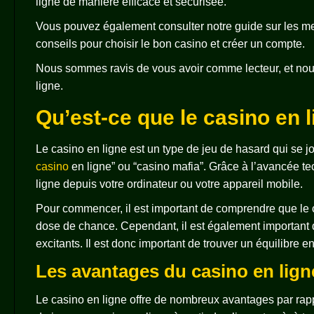
ligne de manière efficace et sécurisée.
Vous pouvez également consulter notre guide sur les mei
conseils pour choisir le bon casino et créer un compte.
Nous sommes ravis de vous avoir comme lecteur, et nou
ligne.
Qu’est-ce que le casino en l
Le casino en ligne est un type de jeu de hasard qui se j
casino
en ligne” ou “casino mafia”. Grâce à l’avancée te
ligne depuis votre ordinateur ou votre appareil mobile.
Pour commencer, il est important de comprendre que le c
dose de chance. Cependant, il est également important d
excitants. Il est donc important de trouver un équilibre e
Les avantages du casino en lign
Le casino en ligne offre de nombreux avantages par rapp