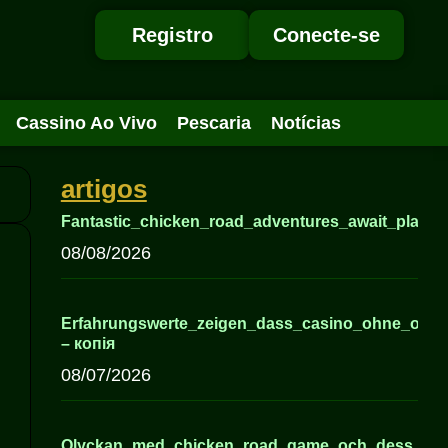
Registro
Conecte-se
Cassino Ao Vivo
Pescaria
Notícias
artigos
Fantastic_chicken_road_adventures_await_playe
08/08/2026
Erfahrungswerte_zeigen_dass_casino_ohne_oasi
– копія
08/07/2026
Olyckan_med_chicken_road_game_och_dess_psyko