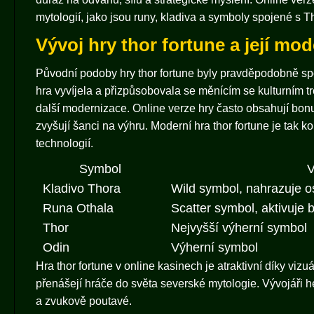
mytologií, jako jsou runy, kladiva a symboly spojené s 
Vývoj hry thor fortune a její mo
Původní podoby hry thor fortune byly pravděpodobně sp
hra vyvíjela a přizpůsobovala se měnícím se kulturním t
další modernizace. Online verze hry často obsahují bonu
zvyšují šanci na výhru. Moderní hra thor fortune je tak 
technologií.
Symbol
Kladivo Thora
Wild symbol, nahrazuje o
Runa Othala
Scatter symbol, aktivuje
Thor
Nejvyšší výherní symbol
Odin
Výherní symbol
Hra thor fortune v online kasinech je atraktivní díky viz
přenášejí hráče do světa severské mytologie. Vývojáři her
a zvukově poutavé.