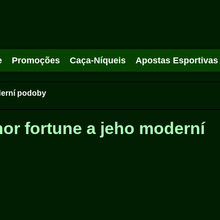
e
Promoções
Caça-Níqueis
Apostas Esportivas
oderní podoby
hor fortune a jeho moderní