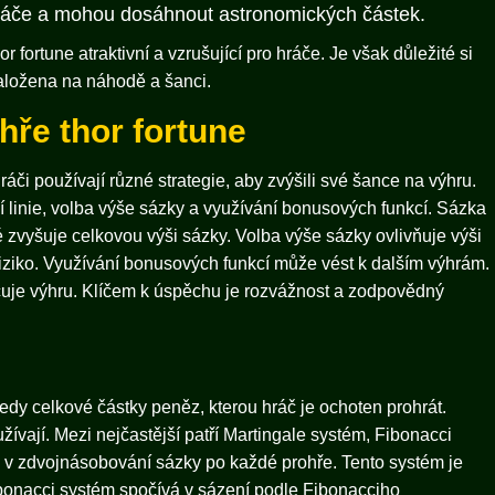
hráče a mohou dosáhnout astronomických částek.
 fortune atraktivní a vzrušující pro hráče. Je však důležité si
založena na náhodě a šanci.
hře thor fortune
ráči používají různé strategie, aby zvýšili své šance na výhru.
ní linie, volba výše sázky a využívání bonusových funkcí. Sázka
é zvyšuje celkovou výši sázky. Volba výše sázky ovlivňuje výši
riziko. Využívání bonusových funkcí může vést k dalším výhrám.
učuje výhru. Klíčem k úspěchu je rozvážnost a zodpovědný
 tedy celkové částky peněz, kterou hráč je ochoten prohrát.
užívají. Mezi nejčastější patří Martingale systém, Fibonacci
 v zdvojnásobování sázky po každé prohře. Tento systém je
 Fibonacci systém spočívá v sázení podle Fibonacciho