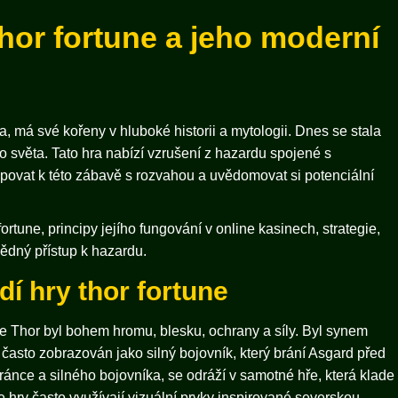
thor fortune a jeho moderní
, má své kořeny v hluboké historii a mytologii. Dnes se stala
ho světa. Tato hra nabízí vzrušení z hazardu spojené s
povat k této zábavě s rozvahou a uvědomovat si potenciální
ortune, principy jejího fungování v online kasinech, strategie,
ědný přístup k hazardu.
dí hry thor fortune
de Thor byl bohem hromu, blesku, ochrany a síly. Byl synem
často zobrazován jako silný bojovník, který brání Asgard před
ránce a silného bojovníka, se odráží v samotné hře, která klade
e hry často využívají vizuální prvky inspirované severskou