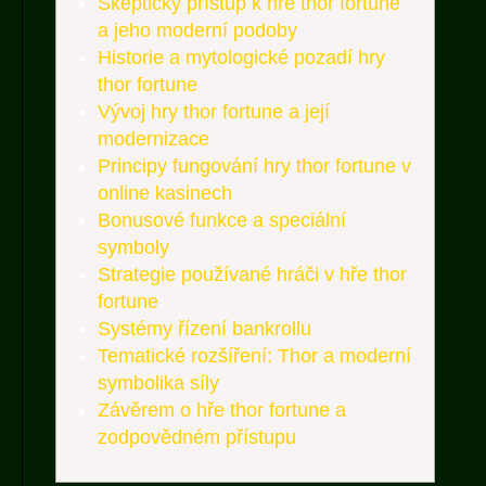
Skeptický přístup k hře thor fortune
a jeho moderní podoby
Historie a mytologické pozadí hry
thor fortune
Vývoj hry thor fortune a její
modernizace
Principy fungování hry thor fortune v
online kasinech
Bonusové funkce a speciální
symboly
Strategie používané hráči v hře thor
fortune
Systémy řízení bankrollu
Tematické rozšíření: Thor a moderní
symbolika síly
Závěrem o hře thor fortune a
zodpovědném přístupu