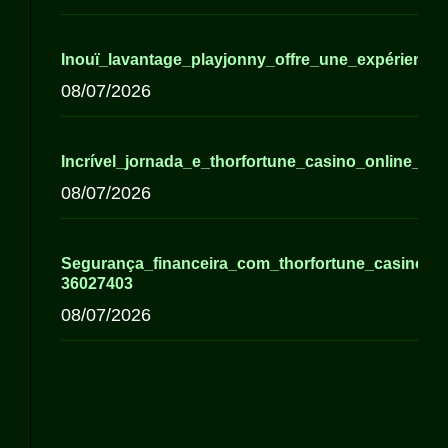
Inouï_lavantage_playjonny_offre_une_expérience
08/07/2026
Incrível_jornada_e_thorfortune_casino_online_p
08/07/2026
Segurança_financeira_com_thorfortune_casino_on
36027403
08/07/2026