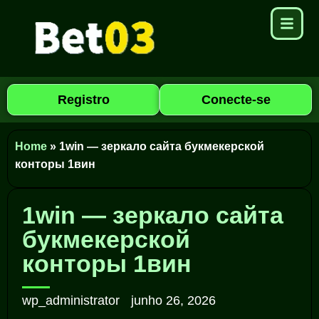
Registro
Conecte-se
Home
»
1win — зеркало сайта букмекерской
конторы 1вин
1win — зеркало сайта
букмекерской
конторы 1вин
wp_administrator
junho 26, 2026