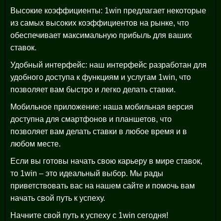
Высокие коэффициенты: 1win предлагает некоторые
из самых высоких коэффициентов на рынке, что
обеспечивает максимальную прибыль для ваших
ставок.
Удобный интерфейс: наш интерфейс разработан для
удобного доступа к функциям и услугам 1win, что
позволяет вам быстро и легко делать ставки.
Мобильное приложение: наша мобильная версия
доступна для смартфонов и планшетов, что
позволяет вам делать ставки в любое время и в
любом месте.
Если вы готовы начать свою карьеру в мире ставок,
то 1win – это идеальный выбор. Мы рады
приветствовать вас на нашем сайте и помочь вам
начать свой путь к успеху.
Начните свой путь к успеху с 1win сегодня!