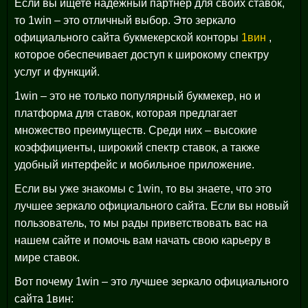
Если вы ищете надежный партнер для своих ставок,
то 1win – это отличный выбор. Это зеркало
официального сайта букмекерской конторы
1вин
,
которое обеспечивает доступ к широкому спектру
услуг и функций.
1win – это не только популярный букмекер, но и
платформа для ставок, которая предлагает
множество преимуществ. Среди них – высокие
коэффициенты, широкий спектр ставок, а также
удобный интерфейс и мобильное приложение.
Если вы уже знакомы с 1win, то вы знаете, что это
лучшее зеркало официального сайта. Если вы новый
пользователь, то мы рады приветствовать вас на
нашем сайте и помочь вам начать свою карьеру в
мире ставок.
Вот почему 1win – это лучшее зеркало официального
сайта 1вин: