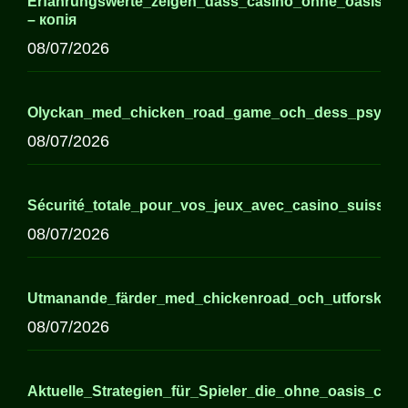
Erfahrungswerte_zeigen_dass_casino_ohne_oasis_o
– копія
08/07/2026
Olyckan_med_chicken_road_game_och_dess_psykologi
08/07/2026
Sécurité_totale_pour_vos_jeux_avec_casino_suisse_e
08/07/2026
Utmanande_färder_med_chickenroad_och_utforsknin
08/07/2026
Aktuelle_Strategien_für_Spieler_die_ohne_oasis_casin