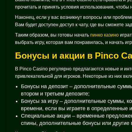
прочитать и принять условия использования, чтобы н
Наконец, если у вас возникнут вопросы или проблем
Вам будет доступен доступ к чату, где вы сможете з
Таким образом, вы готовы начать
пинко казино
играт
выбрать игру, которая вам понравилась, и начать игр
Бонусы и акции в Pinco Ca
В Pinco Casino регулярно предлагаются новые и инт
привлекательной для игроков. Некоторые из них вкл
Бонусы на депозит – дополнительные суммы
втором и третьем депозите;
Бонусы за игру – дополнительные суммы, к
времени, если вы играете в определенные и
Специальные акции – временные предложени
спины, дополнительные бонусы или другие