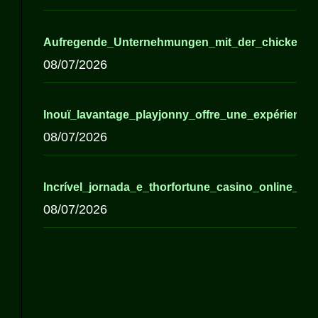
Aufregende_Unternehmungen_mit_der_chicken_ro
08/07/2026
Inouï_lavantage_playjonny_offre_une_expérience
08/07/2026
Incrível_jornada_e_thorfortune_casino_online_p
08/07/2026