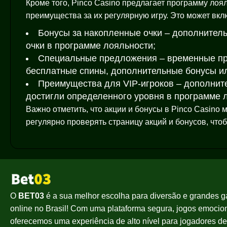
Кроме того, Pinco Casino предлагает программу лоя
преимущества за их регулярную игру. Это может вклю
Бонусы за накопленные очки – дополнител
очки в программе лояльности;
Специальные предложения – временные пре
бесплатные спины, дополнительные бонусы и
Преимущества для VIP-игроков – дополнит
достигли определенного уровня в программе 
Важно отметить, что акции и бонусы в Pinco Casino
регулярно проверять страницу акций и бонусов, чтоб
O
BET03
é a sua melhor escolha para diversão e grandes 
online no Brasil! Com uma plataforma segura, jogos emocion
oferecemos uma experiência de alto nível para jogadores de