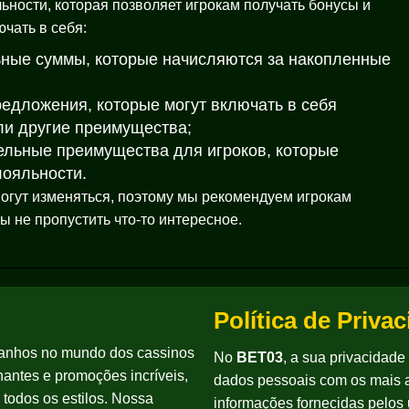
льности, которая позволяет игрокам получать бонусы и
чать в себя:
ьные суммы, которые начисляются за накопленные
дложения, которые могут включать в себя
ли другие преимущества;
ельные преимущества для игроков, которые
лояльности.
 могут изменяться, поэтому мы рекомендуем игрокам
ы не пропустить что-то интересное.
Política de Priva
ganhos no mundo dos cassinos
No
BET03
, a sua privacidad
antes e promoções incríveis,
dados pessoais com os mais a
 todos os estilos. Nossa
informações fornecidas pelos 