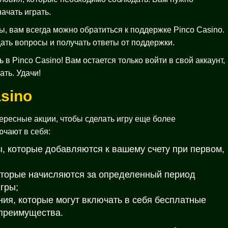
ачать играть.
ы, вам всегда можно обратиться к поддержке Pinco Casino.
адать вопросы и получать ответы от поддержки.
ь в Pinco Casino! Вам остается только войти в свой аккаунт,
ать. Удачи!
sino
ересные акции, чтобы сделать игру еще более
ючают в себя:
, которые добавляются к вашему счету при первом,
оторые начисляются за определенный период
гры;
я, которые могут включать в себя бесплатные
 преимущества.