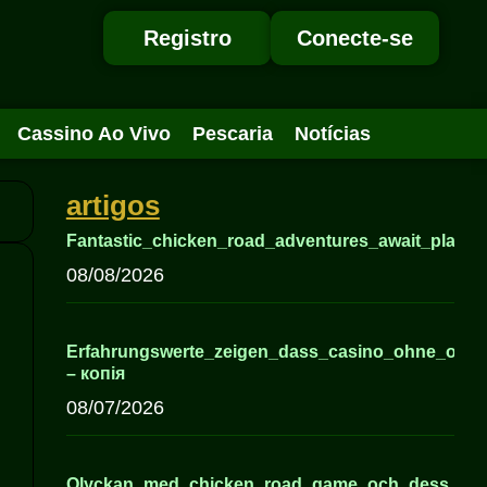
Registro
Conecte-se
Cassino Ao Vivo
Pescaria
Notícias
artigos
Fantastic_chicken_road_adventures_await_playe
08/08/2026
Erfahrungswerte_zeigen_dass_casino_ohne_oasi
– копія
08/07/2026
Olyckan_med_chicken_road_game_och_dess_psyko