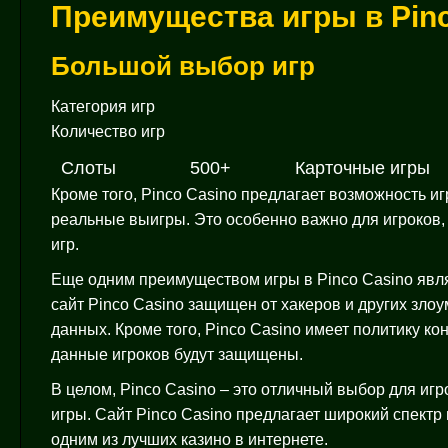
Преимущества игры в Pinc
Большой выбор игр
Категория игр
Количество игр
Слоты
500+
Карточные игры
Кроме того, Pinco Casino предлагает возможность иг
реальные выигры. Это особенно важно для игроков,
игр.
Еще одним преимуществом игры в Pinco Casino явл
сайт Pinco Casino защищен от хакеров и других зло
данных. Кроме того, Pinco Casino имеет политику ко
данные игроков будут защищены.
В целом, Pinco Casino – это отличный выбор для иг
игры. Сайт Pinco Casino предлагает широкий спектр 
одним из лучших казино в интернете.