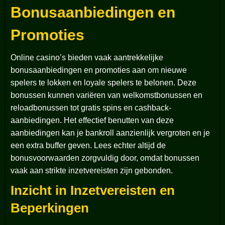
Bonusaanbiedingen en
Promoties
Online casino’s bieden vaak aantrekkelijke
bonusaanbiedingen en promoties aan om nieuwe
spelers te lokken en loyale spelers te belonen. Deze
bonussen kunnen variëren van welkomstbonussen en
reloadbonussen tot gratis spins en cashback-
aanbiedingen. Het effectief benutten van deze
aanbiedingen kan je bankroll aanzienlijk vergroten en je
een extra buffer geven. Lees echter altijd de
bonusvoorwaarden zorgvuldig door, omdat bonussen
vaak aan strikte inzetvereisten zijn gebonden.
Inzicht in Inzetvereisten en
Beperkingen