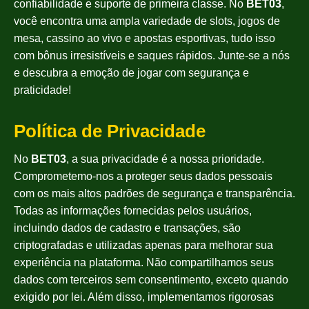
confiabilidade e suporte de primeira classe. No
BET03
,
você encontra uma ampla variedade de slots, jogos de
mesa, cassino ao vivo e apostas esportivas, tudo isso
com bônus irresistíveis e saques rápidos. Junte-se a nós
e descubra a emoção de jogar com segurança e
praticidade!
Política de Privacidade
No
BET03
, a sua privacidade é a nossa prioridade.
Comprometemo-nos a proteger seus dados pessoais
com os mais altos padrões de segurança e transparência.
Todas as informações fornecidas pelos usuários,
incluindo dados de cadastro e transações, são
criptografadas e utilizadas apenas para melhorar sua
experiência na plataforma. Não compartilhamos seus
dados com terceiros sem consentimento, exceto quando
exigido por lei. Além disso, implementamos rigorosas