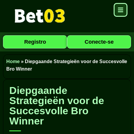
Registro
Conecte-se
Home
»
Diepgaande Strategieën voor de Succesvolle
Bro Winner
Diepgaande
Strategieën voor de
Succesvolle Bro
Winner