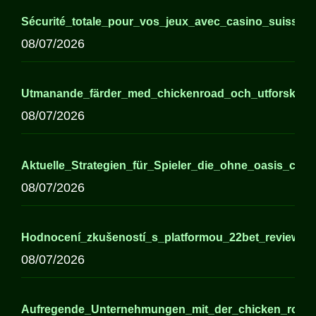
Sécurité_totale_pour_vos_jeux_avec_casino_suisse_e
08/07/2026
Utmanande_färder_med_chickenroad_och_utforsknin
08/07/2026
Aktuelle_Strategien_für_Spieler_die_ohne_oasis_casin
08/07/2026
Hodnocení_zkušeností_s_platformou_22bet_review_a
08/07/2026
Aufregende_Unternehmungen_mit_der_chicken_road_