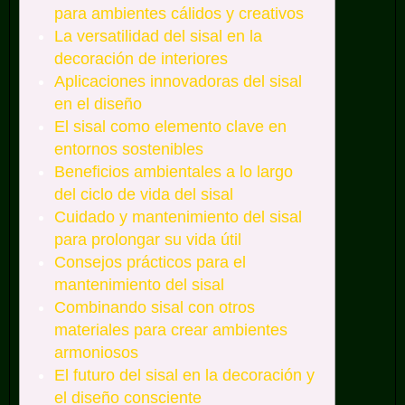
para ambientes cálidos y creativos
La versatilidad del sisal en la
decoración de interiores
Aplicaciones innovadoras del sisal
en el diseño
El sisal como elemento clave en
entornos sostenibles
Beneficios ambientales a lo largo
del ciclo de vida del sisal
Cuidado y mantenimiento del sisal
para prolongar su vida útil
Consejos prácticos para el
mantenimiento del sisal
Combinando sisal con otros
materiales para crear ambientes
armoniosos
El futuro del sisal en la decoración y
el diseño consciente