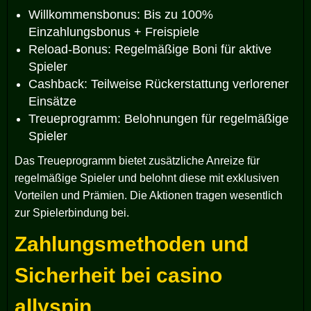
Willkommensbonus: Bis zu 100%
Einzahlungsbonus + Freispiele
Reload-Bonus: Regelmäßige Boni für aktive
Spieler
Cashback: Teilweise Rückerstattung verlorener
Einsätze
Treueprogramm: Belohnungen für regelmäßige
Spieler
Das Treueprogramm bietet zusätzliche Anreize für
regelmäßige Spieler und belohnt diese mit exklusiven
Vorteilen und Prämien. Die Aktionen tragen wesentlich
zur Spielerbindung bei.
Zahlungsmethoden und
Sicherheit bei casino
allyspin