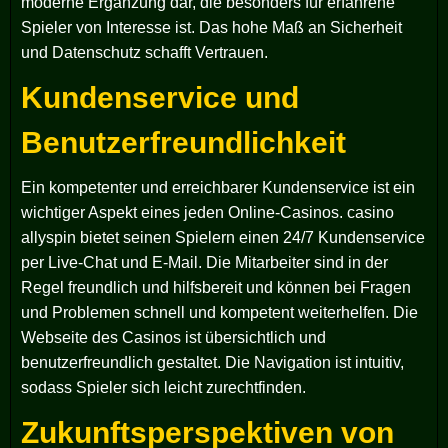
moderne Ergänzung dar, die besonders für erfahrene
Spieler von Interesse ist. Das hohe Maß an Sicherheit
und Datenschutz schafft Vertrauen.
Kundenservice und
Benutzerfreundlichkeit
Ein kompetenter und erreichbarer Kundenservice ist ein
wichtiger Aspekt eines jeden Online-Casinos.
casino
allyspin
bietet seinen Spielern einen 24/7 Kundenservice
per Live-Chat und E-Mail. Die Mitarbeiter sind in der
Regel freundlich und hilfsbereit und können bei Fragen
und Problemen schnell und kompetent weiterhelfen. Die
Webseite des Casinos ist übersichtlich und
benutzerfreundlich gestaltet. Die Navigation ist intuitiv,
sodass Spieler sich leicht zurechtfinden.
Zukunftsperspektiven von