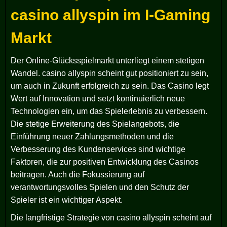
casino allyspin im I-Gaming
Markt
Der Online-Glücksspielmarkt unterliegt einem stetigen
Wandel.
casino allyspin
scheint gut positioniert zu sein,
um auch in Zukunft erfolgreich zu sein. Das Casino legt
Wert auf Innovation und setzt kontinuierlich neue
Technologien ein, um das Spielerlebnis zu verbessern.
Die stetige Erweiterung des Spielangebots, die
Einführung neuer Zahlungsmethoden und die
Verbesserung des Kundenservices sind wichtige
Faktoren, die zur positiven Entwicklung des Casinos
beitragen. Auch die Fokussierung auf
verantwortungsvolles Spielen und den Schutz der
Spieler ist ein wichtiger Aspekt.
Die langfristige Strategie von
casino allyspin
scheint auf