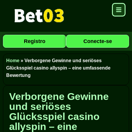
Registro
Conecte-se
Home
»
Verborgene Gewinne und seriöses
Glücksspiel casino allyspin – eine umfassende
Bewertung
Verborgene Gewinne
und seriöses
Glücksspiel casino
allyspin – eine