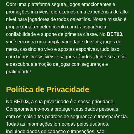
Com uma plataforma segura, jogos emocionantes e
promoções incríveis, oferecemos uma experiência de alto
nível para jogadores de todos os estilos. Nossa missão é
proporcionar entretenimento com transparência,
confiabilidade e suporte de primeira classe. No
BET03
,
você encontra uma ampla variedade de slots, jogos de
mesa, cassino ao vivo e apostas esportivas, tudo isso
com bônus irresistíveis e saques rápidos. Junte-se a nós
e descubra a emoção de jogar com segurança e
praticidade!
Política de Privacidade
No
BET03
, a sua privacidade é a nossa prioridade.
Comprometemo-nos a proteger seus dados pessoais
com os mais altos padrões de segurança e transparência.
Todas as informações fornecidas pelos usuários,
incluindo dados de cadastro e transações, são