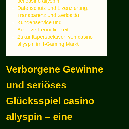
bei casino allyspin
Datenschutz und Lizenzierung:
Transparenz und Seriosität
Kundenservice und
Benutzerfreundlichkeit
Zukunftsperspektiven von casino
allyspin im I-Gaming Markt
Verborgene Gewinne
und seriöses
Glücksspiel casino
allyspin – eine