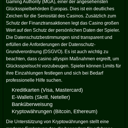
Gaming Authority (MGA), einer der angesehensten
Glücksspielbehörden Europas. Dies ist ein deutliches
Zeichen für die Seriosität des Casinos. Zusätzlich zum
Schutz der Finanztransaktionen legt das Casino großen
Wert auf den Schutz der persönlichen Daten der Spieler.
Die Datenschutzbestimmungen sind transparent und
erfüllen die Anforderungen der Datenschutz-
Grundverordnung (DSGVO). Es ist auch wichtig zu
beachten, dass
casino allyspin
Maßnahmen ergreift, um
Glücksspielsucht vorzubeugen. Spieler können Limits für
ihre Einzahlungen festlegen und sich bei Bedarf
professionelle Hilfe suchen.
Kreditkarten (Visa, Mastercard)
E-Wallets (Skrill, Neteller)
Banküberweisung
Kryptowährungen (Bitcoin, Ethereum)
Die Unterstützung von Kryptowährungen stellt eine