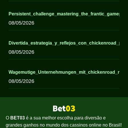
Persistent_challenge_mastering_the_frantic_gamepla
08/05/2026
Divertida_estrategia_y_reflejos_con_chickenroad_para
08/05/2026
Wagemutige_Unternehmungen_mit_chickenroad_meis
08/05/2026
O
BET03
é a sua melhor escolha para diversão e
grandes ganhos no mundo dos cassinos online no Brasil!