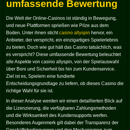
umfassende Bewertung
Die Welt der Online-Casinos ist ständig in Bewegung,
und neue Plattformen sprießen wie Pilze aus dem
Boden. Unter ihnen sticht
casino allyspin
hervor, ein
Anbieter, der verspricht, ein einzigartiges Spielerlebnis
zu bieten. Doch wie gut hält das Casino tatsächlich, was
es verspricht? Diese umfassende Bewertung beleuchtet
alle Aspekte von
casino allyspin
, von der Spielauswahl
über Boni und Sicherheit bis hin zum Kundenservice.
Ziel ist es, Spielern eine fundierte
Entscheidungsgrundlage zu liefern, ob dieses Casino die
richtige Wahl für sie ist.
In dieser Analyse werden wir einen detaillierten Blick auf
die Lizenzierung, die verfügbaren Zahlungsmethoden
und die Wirksamkeit des Kundensupports werfen.
Besonderes Augenmerk gilt dabei der Transparenz der
Geschäftsbedingungen und den Mechanismen zum