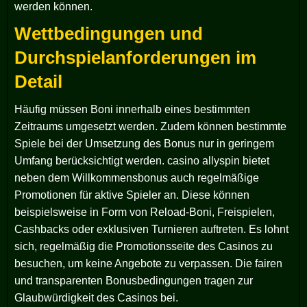
werden können.
Wettbedingungen und
Durchspielanforderungen im
Detail
Häufig müssen Boni innerhalb eines bestimmten
Zeitraums umgesetzt werden. Zudem können bestimmte
Spiele bei der Umsetzung des Bonus nur in geringem
Umfang berücksichtigt werden.
casino allyspin
bietet
neben dem Willkommensbonus auch regelmäßige
Promotionen für aktive Spieler an. Diese können
beispielsweise in Form von Reload-Boni, Freispielen,
Cashbacks oder exklusiven Turnieren auftreten. Es lohnt
sich, regelmäßig die Promotionsseite des Casinos zu
besuchen, um keine Angebote zu verpassen. Die fairen
und transparenten Bonusbedingungen tragen zur
Glaubwürdigkeit des Casinos bei.