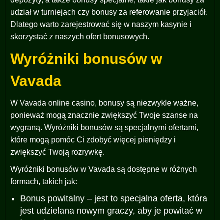
udział w turniejach czy bonusy za referowanie przyjaciół.
Dlatego warto zarejestrować się w naszym kasynie i
skorzystać z naszych ofert bonusowych.
Wyróżniki bonusów w
Vavada
W Vavada online casino, bonusy są niezwykle ważne,
ponieważ mogą znacznie zwiększyć Twoje szanse na
wygraną. Wyróżniki bonusów są specjalnymi ofertami,
które mogą pomóc Ci zdobyć więcej pieniędzy i
zwiększyć Twoją rozrywkę.
Wyróżniki bonusów w Vavada są dostępne w różnych
formach, takich jak:
Bonus powitalny – jest to specjalna oferta, która
jest udzielana nowym graczy, aby je powitać w