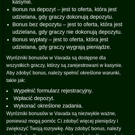
kasynie.
Bonus na depozyt – jest to oferta, która jest
udzielana, gdy graczy dokonują depozytu.
Bonus bez depozytu – jest to oferta, która jest
udzielana, gdy graczy nie dokonują depozytu.
Bonus wypłaty – jest to oferta, która jest
udzielana, gdy graczy wygrają pieniądze.
Wyróżniki bonusów w Vavada są dostępne dla
wszystkich graczy, którzy są zarejestrowani w kasynie.
Aby zdobyć bonus, należy spełnić określone warunki,
takie jak:
Wypełnić formularz rejestracyjny.
Wpłacić depozyt.
Wykonać określone zadania.
Wyróżniki bonusów w Vavada są niezwykle ważne,
ponieważ mogą pomóc Ci zdobyć więcej pieniędzy i
zwiększyć Twoją rozrywkę. Aby zdobyć bonus, należy