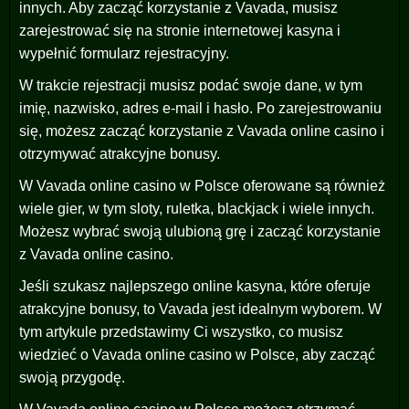
innych. Aby zacząć korzystanie z Vavada, musisz
zarejestrować się na stronie internetowej kasyna i
wypełnić formularz rejestracyjny.
W trakcie rejestracji musisz podać swoje dane, w tym
imię, nazwisko, adres e-mail i hasło. Po zarejestrowaniu
się, możesz zacząć korzystanie z Vavada online casino i
otrzymywać atrakcyjne bonusy.
W Vavada online casino w Polsce oferowane są również
wiele gier, w tym sloty, ruletka, blackjack i wiele innych.
Możesz wybrać swoją ulubioną grę i zacząć korzystanie
z Vavada online casino.
Jeśli szukasz najlepszego online kasyna, które oferuje
atrakcyjne bonusy, to Vavada jest idealnym wyborem. W
tym artykule przedstawimy Ci wszystko, co musisz
wiedzieć o Vavada online casino w Polsce, aby zacząć
swoją przygodę.