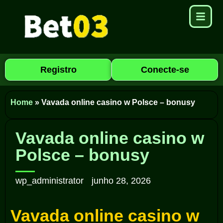
Registro
Conecte-se
Home
»
Vavada online casino w Polsce – bonusy
Vavada online casino w
Polsce – bonusy
wp_administrator
junho 28, 2026
Vavada online casino w