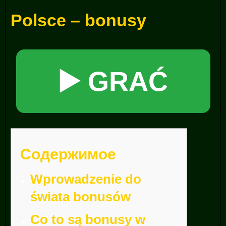
Polsce – bonusy
▶️ GRAĆ
Содержимое
Wprowadzenie do
świata bonusów
Co to są bonusy w