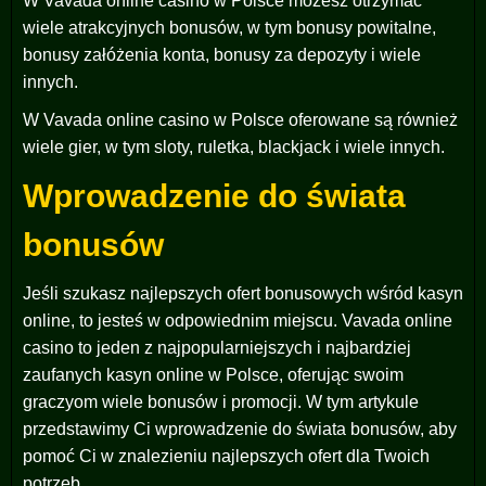
W Vavada online casino w Polsce możesz otrzymać
wiele atrakcyjnych bonusów, w tym bonusy powitalne,
bonusy załóżenia konta, bonusy za depozyty i wiele
innych.
W Vavada online casino w Polsce oferowane są również
wiele gier, w tym sloty, ruletka, blackjack i wiele innych.
Wprowadzenie do świata
bonusów
Jeśli szukasz najlepszych ofert bonusowych wśród kasyn
online, to jesteś w odpowiednim miejscu. Vavada online
casino to jeden z najpopularniejszych i najbardziej
zaufanych kasyn online w Polsce, oferując swoim
graczyom wiele bonusów i promocji. W tym artykule
przedstawimy Ci wprowadzenie do świata bonusów, aby
pomoć Ci w znalezieniu najlepszych ofert dla Twoich
potrzeb.