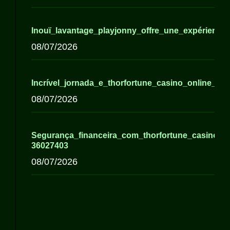
Inouï_lavantage_playjonny_offre_une_expérience
08/07/2026
Incrível_jornada_e_thorfortune_casino_online_p
08/07/2026
Segurança_financeira_com_thorfortune_casino_on
36027403
08/07/2026