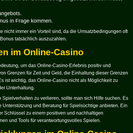
angebots.
onus in Frage kommen.
e nicht immer ein Vorteil sind, da die Umsatzbedingungen oft
 Bonus tatsächlich auszuzahlen.
en im Online-Casino
edeutung, um das Online-Casino-Erlebnis positiv und
von Grenzen für Zeit und Geld, die Einhaltung dieser Grenzen
 ist wichtig, das Online-Casino nicht als Möglichkeit zu
der Unterhaltung.
Spielverhalten zu verlieren, sollte man sich Hilfe suchen. Es
e Unterstützung und Beratung für Spielsüchtige anbieten. Ein
er Schlüssel zu einem positiven und nachhaltigen
onen und Tools für verantwortungsvolles Spielen.