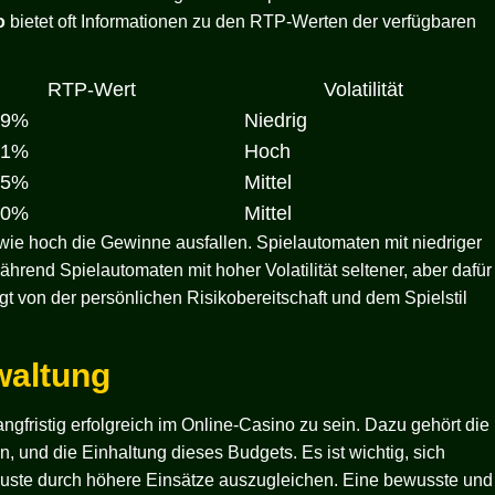
o
bietet oft Informationen zu den RTP-Werten der verfügbaren
RTP-Wert
Volatilität
09%
Niedrig
21%
Hoch
65%
Mittel
00%
Mittel
d wie hoch die Gewinne ausfallen. Spielautomaten mit niedriger
ährend Spielautomaten mit hoher Volatilität seltener, aber dafür
t von der persönlichen Risikobereitschaft und dem Spielstil
waltung
angfristig erfolgreich im Online-Casino zu sein. Dazu gehört die
n, und die Einhaltung dieses Budgets. Es ist wichtig, sich
erluste durch höhere Einsätze auszugleichen. Eine bewusste und