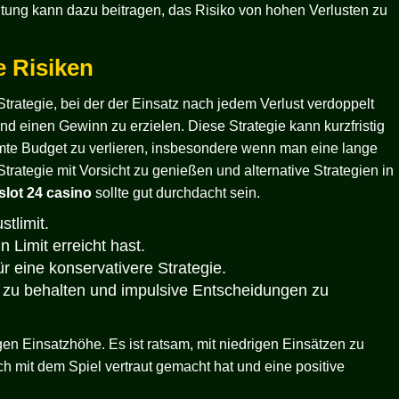
ltung kann dazu beitragen, das Risiko von hohen Verlusten zu
e Risiken
 Strategie, bei der der Einsatz nach jedem Verlust verdoppelt
d einen Gewinn zu erzielen. Diese Strategie kann kurzfristig
samte Budget zu verlieren, insbesondere wenn man eine lange
Strategie mit Vorsicht zu genießen und alternative Strategien in
slot 24 casino
sollte gut durchdacht sein.
stlimit.
 Limit erreicht hast.
ür eine konservativere Strategie.
zu behalten und impulsive Entscheidungen zu
gen Einsatzhöhe. Es ist ratsam, mit niedrigen Einsätzen zu
 mit dem Spiel vertraut gemacht hat und eine positive