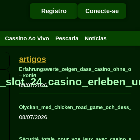
Registro
Conecte-se
Cassino Ao Vivo
Pescaria
Notícias
artigos
Erfahrungswerte_zeigen_dass_casino_ohne_oasi
– копія
_slot_24_casino_erleben_
08/07/2026
Olyckan_med_chicken_road_game_och_dess_psyko
08/07/2026
Sécurité_totale_pour_vos_jeux_avec_casino_suis