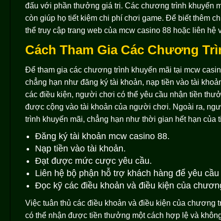
đấu với phần thưởng giá trị. Các chương trình khuyến 
còn giúp họ tiết kiệm chi phí chơi game. Để biết thêm ch
thể truy cập trang web của mcw casino 88 hoặc liên hệ 
Cách Tham Gia Các Chương Trì
Để tham gia các chương trình khuyến mãi tại mcw casin
chẳng hạn như đăng ký tài khoản, nạp tiền vào tài kho
các điều kiện, người chơi có thể yêu cầu nhận tiền thư
được cộng vào tài khoản của người chơi. Ngoài ra, ngư
trình khuyến mãi, chẳng hạn như thời gian hết hạn của ti
Đăng ký tài khoản mcw casino 88.
Nạp tiền vào tài khoản.
Đạt được mức cược yêu cầu.
Liên hệ bộ phận hỗ trợ khách hàng để yêu cầu
Đọc kỹ các điều khoản và điều kiện của chương
Việc tuân thủ các điều khoản và điều kiện của chương t
có thể nhận được tiền thưởng một cách hợp lệ và không