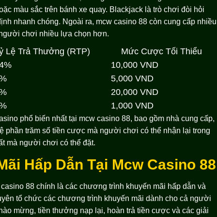
ặc màu sắc trên bánh xe quay. Blackjack là trò chơi đòi hỏi
 định nhanh chóng. Ngoài ra, mcw casino 88 còn cung cấp nhiều
 người chơi nhiều lựa chọn hơn.
ỷ Lệ Trả Thưởng (RTP)
Mức Cược Tối Thiểu
94%
10,000 VND
3%
5,000 VND
5%
20,000 VND
5%
1,000 VND
i casino phổ biến nhất tại mcw casino 88, bao gồm nhà cung cấp,
 lệ phần trăm số tiền cược mà người chơi có thể nhận lại trong
ất mà người chơi có thể đặt.
Mãi Hấp Dẫn Tại Mcw Casino 88
 casino 88 chính là các chương trình khuyến mãi hấp dẫn và
yên tổ chức các chương trình khuyến mãi dành cho cả người
ào mừng, tiền thưởng nạp lại, hoàn trả tiền cược và các giải