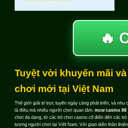
🔥 
Tuyệt vời khuyến mãi v
chơi mới tại Việt Nam
Thế giới giải trí trực tuyến ngày càng phát triển, và nh
là điều mà nhiều người chơi quan tâm.
mcw casino 88
chơi đa dạng, từ các trò chơi casino cổ điển đến các trò 
tượng người chơi tại Việt Nam. Với giao diện thân thiện