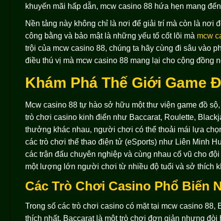
khuyến mãi hấp dẫn, mcw casino 88 hứa hẹn mang đến nh
Nền tảng này không chỉ là nơi để giải trí mà còn là nơi
công bằng và bảo mật là những yếu tố cốt lõi mà
mcw ca
trội của mcw casino 88, chúng ta hãy cùng đi sâu vào ph
điều thú vị mà mcw casino 88 mang lại cho cộng đồng n
Khám Phá Thế Giới Game Đ
Mcw casino 88 tự hào sở hữu một thư viện game đồ sộ
trò chơi casino kinh điển như Baccarat, Roulette, Black
thưởng khác nhau, người chơi có thể thoải mái lựa chọ
các trò chơi thể thao điện tử (eSports) như Liên Minh
các trận đấu chuyên nghiệp và cùng nhau cổ vũ cho đội
một lượng lớn người chơi từ nhiều độ tuổi và sở thích 
Các Trò Chơi Casino Phổ Biến 
Trong số các trò chơi casino có mặt tại mcw casino 88, 
thích nhất. Baccarat là một trò chơi đơn giản nhưng đòi 