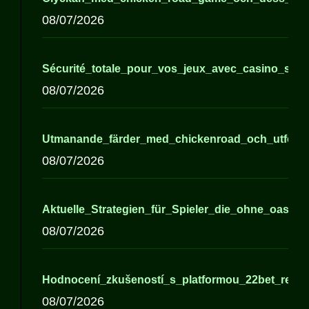
08/07/2026
Sécurité_totale_pour_vos_jeux_avec_casino_suis
08/07/2026
Utmanande_färder_med_chickenroad_och_utfors
08/07/2026
Aktuelle_Strategien_für_Spieler_die_ohne_oasis_c
08/07/2026
Hodnocení_zkušeností_s_platformou_22bet_revie
08/07/2026