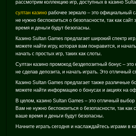
рассмотрим коллекцию игр, доступных в казино Sulta
султан казино
рабочее зеркало – это официальный са
не нужно беспокоиться о безопасности, так как сай
время и деньги будут безопасны.
Казино Sultan Games предлагает широкий спектр игр,
можете найти игру, которая вам понравится, и начат
начать с простых игр, таких как слоты.
Султан казино промокод бездепозитный бонус – это 
не сделав депозита, и начать играть. Это отличный с
Казино Sultan Games предлагает также различные бо
можете найти информацию о бонусах и акциях на оф
В целом, казино Sultan Games – это отличный выбор
Вам не нужно беспокоиться о безопасности, так как
ваше время и деньги будут безопасны.
Начните играть сегодня и наслаждайтесь играми в к