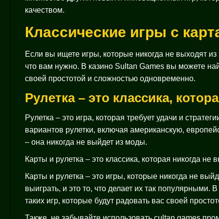
качеством.
Классические игры с карт
Если вы ищете игры, которые никогда не выходят из м
что вам нужно. В казино Sultan Games вы можете на
своей простотой и сложностью одновременно.
Рулетка – это классика, котор
Рулетка – это игра, которая требует удачи и стратег
вариантов рулетки, включая американскую, европейс
– она никогда не выйдет из моды.
Карты и рулетка – это классика, которая никогда не 
Карты и рулетка – это игры, которые никогда не выйд
выиграть, и это то, что делает их так популярными.
таких игр, которые будут радовать вас своей прост
Также, не забывайте использовать сultan games пр