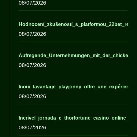
08/07/2026
Hodnocení_zkušeností_s_platformou_22bet_revie
08/07/2026
Aufregende_Unternehmungen_mit_der_chicken_ro
08/07/2026
Inouï_lavantage_playjonny_offre_une_expérience
08/07/2026
Incrível_jornada_e_thorfortune_casino_online_p
08/07/2026