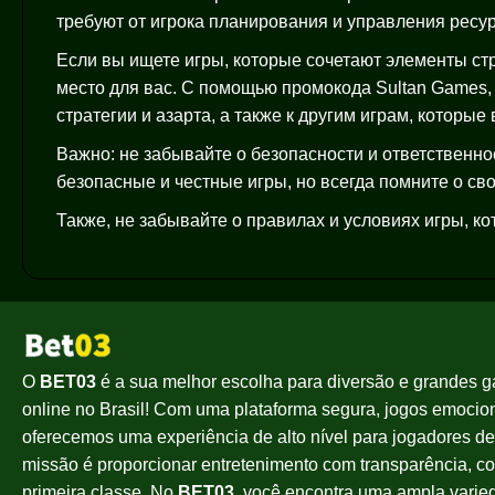
требуют от игрока планирования и управления ресу
Если вы ищете игры, которые сочетают элементы стра
место для вас. С помощью промокода Sultan Games, 
стратегии и азарта, а также к другим играм, которые
Важно: не забывайте о безопасности и ответственно
безопасные и честные игры, но всегда помните о св
Также, не забывайте о правилах и условиях игры, ко
O
BET03
é a sua melhor escolha para diversão e grandes 
online no Brasil! Com uma plataforma segura, jogos emocion
oferecemos uma experiência de alto nível para jogadores de
missão é proporcionar entretenimento com transparência, co
primeira classe. No
BET03
, você encontra uma ampla varied