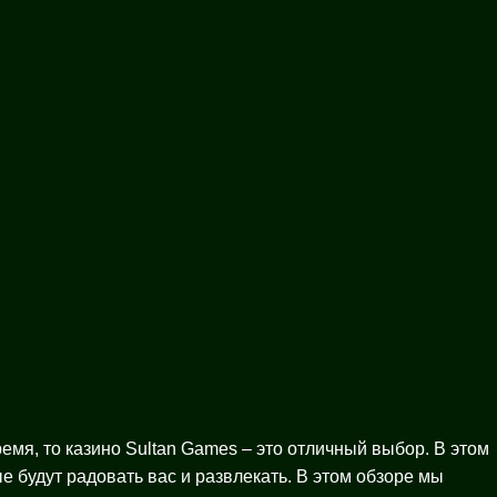
мя, то казино Sultan Games – это отличный выбор. В этом
е будут радовать вас и развлекать. В этом обзоре мы