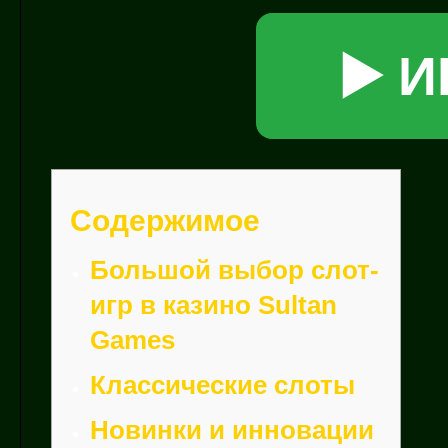
▶️ 
Содержимое
Большой выбор слот-
игр в казино Sultan
Games
Классические слоты
Новинки и инновации