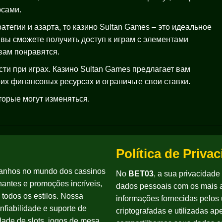
рсами.
тегии и азарта, то казино Sultan Games – это идеальное
вы сможете получить доступ к играм с элементами
 вам понравятся.
сти при играх. Казино Sultan Games предлагает вам
оих финансовых ресурсах и ограничьте свои ставки.
торые могут изменяться.
Política de Priva
ganhos no mundo dos cassinos
No
BET03
, a sua privacidad
antes e promoções incríveis,
dados pessoais com os mais a
 todos os estilos. Nossa
informações fornecidas pelos 
nfiabilidade e suporte de
criptografadas e utilizadas a
ade de slots, jogos de mesa,