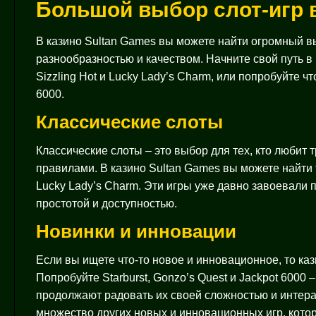
Большой выбор слот-игр в
В казино Sultan Games вы можете найти огромный вы
разнообразностью и качеством. Начните свой путь в м
Sizzling Hot и Lucky Lady’s Charm, или попробуйте чт
6000.
Классические слоты
Классические слоты – это выбор для тех, кто люби
правилами. В казино Sultan Games вы можете найти та
Lucky Lady’s Charm. Эти игры уже давно завоевали 
простотой и доступностью.
Новинки и инновации
Если вы ищете что-то новое и инновационное, то ка
Попробуйте Starburst, Gonzo’s Quest и Jackpot 6000 
продолжают радовать их своей сложностью и интера
множество других новых и инновационных игр, кото