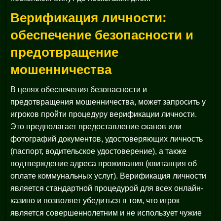
Верификация личности:
обеспечение безопасности и
предотвращение
мошенничества
В целях обеспечения безопасности и
предотвращения мошенничества,
может запросить у
игроков пройти процедуру верификации личности.
Это предполагает предоставление сканов или
фотографий документов, удостоверяющих личность
(паспорт, водительское удостоверение), а также
подтверждение адреса проживания (квитанция об
оплате коммунальных услуг). Верификация личности
является стандартной процедурой для всех онлайн-
казино и позволяет убедиться в том, что игрок
является совершеннолетним и не использует чужие