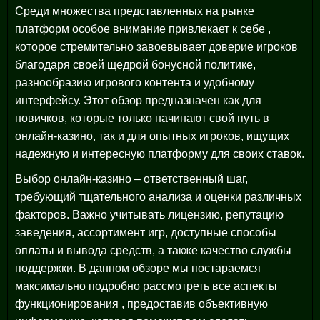
Среди множества представленных на рынке
платформ особое внимание привлекает к себе
,
которое стремительно завоевывает доверие игроков
благодаря своей щедрой бонусной политике,
разнообразию игрового контента и удобному
интерфейсу. Этот обзор предназначен как для
новичков, которые только начинают свой путь в
онлайн-казино, так и для опытных игроков, ищущих
надежную и интересную платформу для своих ставок.
Выбор онлайн-казино – ответственный шаг,
требующий тщательного анализа и оценки различных
факторов. Важно учитывать лицензию, репутацию
заведения, ассортимент игр, доступные способы
оплаты и вывода средств, а также качество службы
поддержки. В данном обзоре мы постараемся
максимально подробно рассмотреть все аспекты
функционирования
, предоставив объективную