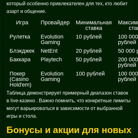
который особенно привлекателен для тех, кто любит
азарт и общение.
Игра
Провайдер
Минимальная
Максим
ставка
ста
Рулетка
Evolution
10 рублей
100 000
Gaming
рублей
Блэкджек
NetEnt
20 рублей
50 000 
Баккара
Playtech
50 рублей
200 000
рублей
Покер
Evolution
100 рублей
100 000
(Casino
Gaming
рублей
Hold'em)
Таблица демонстрирует примерный диапазон ставок
в live-казино
. Важно помнить, что конкретные лимиты
могут варьироваться в зависимости от выбранной
игры и стола.
Бонусы и акции для новых