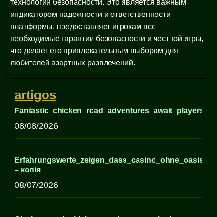
технологии безопасности. Это является важным
индикатором надежности и ответственности
платформы.
предоставляет игрокам все
необходимые гарантии безопасности и честной игры,
что делает его привлекательным выбором для
любителей азартных развлечений.
artigos
Fantastic_chicken_road_adventures_await_players_s
08/08/2026
Erfahrungswerte_zeigen_dass_casino_ohne_oasis_o
– копія
08/07/2026