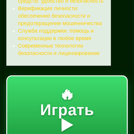
средств: удобство и безопасность
Верификация личности:
обеспечение безопасности и
предотвращение мошенничества
Служба поддержки: помощь и
консультации в любое время
Современные технологии
безопасности и лицензирование
🔥
Играть
▶️