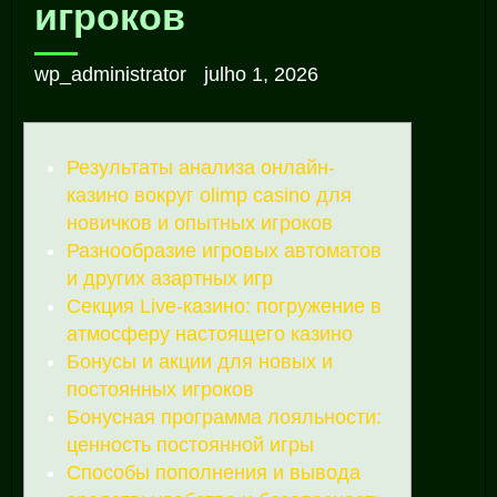
игроков
wp_administrator
julho 1, 2026
Результаты анализа онлайн-
казино вокруг olimp casino для
новичков и опытных игроков
Разнообразие игровых автоматов
и других азартных игр
Секция Live-казино: погружение в
атмосферу настоящего казино
Бонусы и акции для новых и
постоянных игроков
Бонусная программа лояльности:
ценность постоянной игры
Способы пополнения и вывода