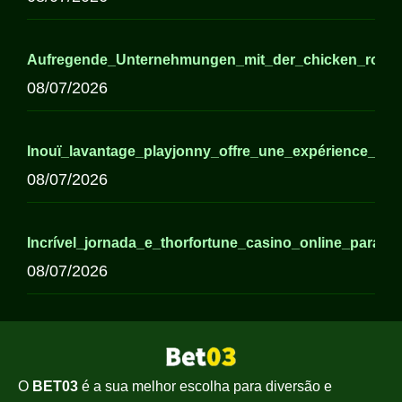
Aufregende_Unternehmungen_mit_der_chicken_road_
08/07/2026
Inouï_lavantage_playjonny_offre_une_expérience_lud
08/07/2026
Incrível_jornada_e_thorfortune_casino_online_para_
08/07/2026
O
BET03
é a sua melhor escolha para diversão e