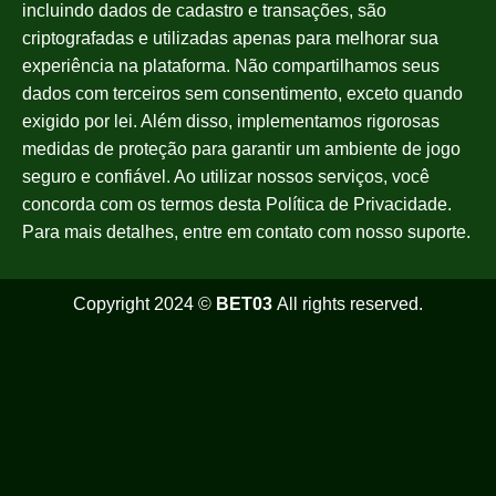
incluindo dados de cadastro e transações, são
criptografadas e utilizadas apenas para melhorar sua
experiência na plataforma. Não compartilhamos seus
dados com terceiros sem consentimento, exceto quando
exigido por lei. Além disso, implementamos rigorosas
medidas de proteção para garantir um ambiente de jogo
seguro e confiável. Ao utilizar nossos serviços, você
concorda com os termos desta Política de Privacidade.
Para mais detalhes, entre em contato com nosso suporte.
Copyright 2024 ©
BET03
All rights reserved.