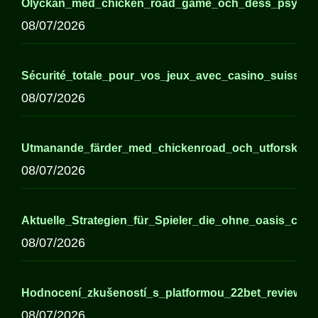
Olyckan_med_chicken_road_game_och_dess_psykologi
08/07/2026
Sécurité_totale_pour_vos_jeux_avec_casino_suisse_e
08/07/2026
Utmanande_färder_med_chickenroad_och_utforsknin
08/07/2026
Aktuelle_Strategien_für_Spieler_die_ohne_oasis_casin
08/07/2026
Hodnocení_zkušeností_s_platformou_22bet_review_a
08/07/2026