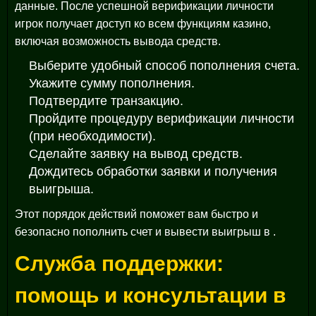
данные. После успешной верификации личности
игрок получает доступ ко всем функциям казино,
включая возможность вывода средств.
Выберите удобный способ пополнения счета.
Укажите сумму пополнения.
Подтвердите транзакцию.
Пройдите процедуру верификации личности
(при необходимости).
Сделайте заявку на вывод средств.
Дождитесь обработки заявки и получения
выигрыша.
Этот порядок действий поможет вам быстро и
безопасно пополнить счет и вывести выигрыш в
.
Служба поддержки:
помощь и консультации в