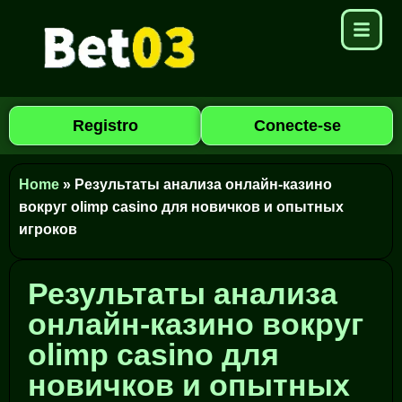
Registro
Conecte-se
Home
»
Результаты анализа онлайн-казино
вокруг olimp casino для новичков и опытных
игроков
Результаты анализа
онлайн-казино вокруг
olimp casino для
новичков и опытных