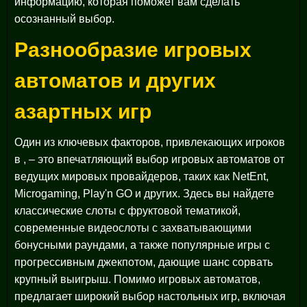
информацию, которая поможет вам сделать
осознанный выбор.
Разнообразие игровых
автоматов и других
азартных игр
Один из ключевых факторов, привлекающих игроков
в
, – это впечатляющий выбор игровых автоматов от
ведущих мировых провайдеров, таких как NetEnt,
Microgaming, Play'n GO и других. Здесь вы найдете
классические слоты с фруктовой тематикой,
современные видеослоты с захватывающими
бонусными раундами, а также популярные игры с
прогрессивным джекпотом, дающие шанс сорвать
крупный выигрыш. Помимо игровых автоматов,
предлагает широкий выбор настольных игр, включая