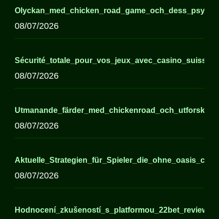
Olyckan_med_chicken_road_game_och_dess_psykologi
08/07/2026
Sécurité_totale_pour_vos_jeux_avec_casino_suisse_e
08/07/2026
Utmanande_färder_med_chickenroad_och_utforsknin
08/07/2026
Aktuelle_Strategien_für_Spieler_die_ohne_oasis_casin
08/07/2026
Hodnocení_zkušeností_s_platformou_22bet_review_a