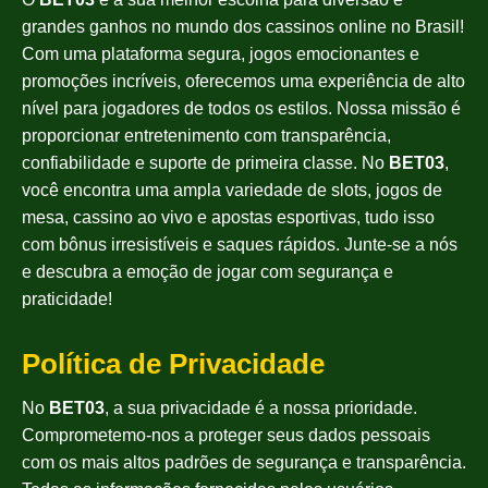
grandes ganhos no mundo dos cassinos online no Brasil!
Com uma plataforma segura, jogos emocionantes e
promoções incríveis, oferecemos uma experiência de alto
nível para jogadores de todos os estilos. Nossa missão é
proporcionar entretenimento com transparência,
confiabilidade e suporte de primeira classe. No
BET03
,
você encontra uma ampla variedade de slots, jogos de
mesa, cassino ao vivo e apostas esportivas, tudo isso
com bônus irresistíveis e saques rápidos. Junte-se a nós
e descubra a emoção de jogar com segurança e
praticidade!
Política de Privacidade
No
BET03
, a sua privacidade é a nossa prioridade.
Comprometemo-nos a proteger seus dados pessoais
com os mais altos padrões de segurança e transparência.