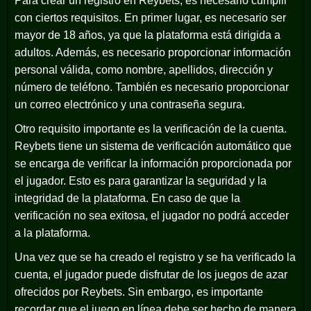
Para crear un registro en Reybets, es necesario cumplir
con ciertos requisitos. En primer lugar, es necesario ser
mayor de 18 años, ya que la plataforma está dirigida a
adultos. Además, es necesario proporcionar información
personal válida, como nombre, apellidos, dirección y
número de teléfono. También es necesario proporcionar
un correo electrónico y una contraseña segura.
Otro requisito importante es la verificación de la cuenta.
Reybets tiene un sistema de verificación automático que
se encarga de verificar la información proporcionada por
el jugador. Esto es para garantizar la seguridad y la
integridad de la plataforma. En caso de que la
verificación no sea exitosa, el jugador no podrá acceder
a la plataforma.
Una vez que se ha creado el registro y se ha verificado la
cuenta, el jugador puede disfrutar de los juegos de azar
ofrecidos por Reybets. Sin embargo, es importante
recordar que el juego en línea debe ser hecho de manera