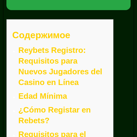
Содержимое
Reybets Registro:
Requisitos para
Nuevos Jugadores del
Casino en Línea
Edad Mínima
¿Cómo Registar en
Rebets?
Requisitos para el