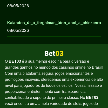
08/05/2026
Kalandos_út_a_forgalmas_úton_ahol_a_chickenroad_j
08/05/2026
O
BET03
é a sua melhor escolha para diversão e
grandes ganhos no mundo dos cassinos online no Brasil!
Com uma plataforma segura, jogos emocionantes e
promoções incríveis, oferecemos uma experiência de alto
nível para jogadores de todos os estilos. Nossa missão é
proporcionar entretenimento com transparência,
confiabilidade e suporte de primeira classe. No
BET03
,
você encontra uma ampla variedade de slots, jogos de