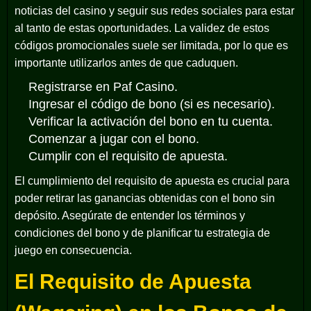
noticias del casino y seguir sus redes sociales para estar
al tanto de estas oportunidades. La validez de estos
códigos promocionales suele ser limitada, por lo que es
importante utilizarlos antes de que caduquen.
Registrarse en Paf Casino.
Ingresar el código de bono (si es necesario).
Verificar la activación del bono en tu cuenta.
Comenzar a jugar con el bono.
Cumplir con el requisito de apuesta.
El cumplimiento del requisito de apuesta es crucial para
poder retirar las ganancias obtenidas con el bono sin
depósito. Asegúrate de entender los términos y
condiciones del bono y de planificar tu estrategia de
juego en consecuencia.
El Requisito de Apuesta