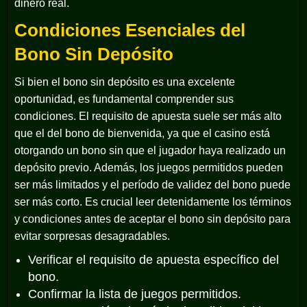
dinero real.
Condiciones Esenciales del
Bono Sin Depósito
Si bien el bono sin depósito es una excelente
oportunidad, es fundamental comprender sus
condiciones. El requisito de apuesta suele ser más alto
que el del bono de bienvenida, ya que el casino está
otorgando un bono sin que el jugador haya realizado un
depósito previo. Además, los juegos permitidos pueden
ser más limitados y el período de validez del bono puede
ser más corto. Es crucial leer detenidamente los términos
y condiciones antes de aceptar el bono sin depósito para
evitar sorpresas desagradables.
Verificar el requisito de apuesta específico del
bono.
Confirmar la lista de juegos permitidos.