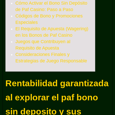
Cómo Activar el Bono Sin Depósito
de Paf Casino: Paso a Paso
Códigos de Bono y Promociones
Especiales
El Requisito de Apuesta (Wagering)
en los Bonos de Paf Casino
Juegos que Contribuyen al
Requisito de Apuesta
Consideraciones Finales y
Estrategias de Juego Responsable
Rentabilidad garantizada
al explorar el paf bono
sin deposito y sus