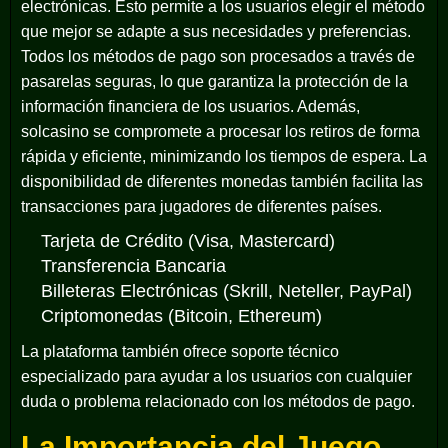
electrónicas. Esto permite a los usuarios elegir el método
que mejor se adapte a sus necesidades y preferencias.
Todos los métodos de pago son procesados a través de
pasarelas seguras, lo que garantiza la protección de la
información financiera de los usuarios. Además,
solcasino se compromete a procesar los retiros de forma
rápida y eficiente, minimizando los tiempos de espera. La
disponibilidad de diferentes monedas también facilita las
transacciones para jugadores de diferentes países.
Tarjeta de Crédito (Visa, Mastercard)
Transferencia Bancaria
Billeteras Electrónicas (Skrill, Neteller, PayPal)
Criptomonedas (Bitcoin, Ethereum)
La plataforma también ofrece soporte técnico
especializado para ayudar a los usuarios con cualquier
duda o problema relacionado con los métodos de pago.
La Importancia del Juego