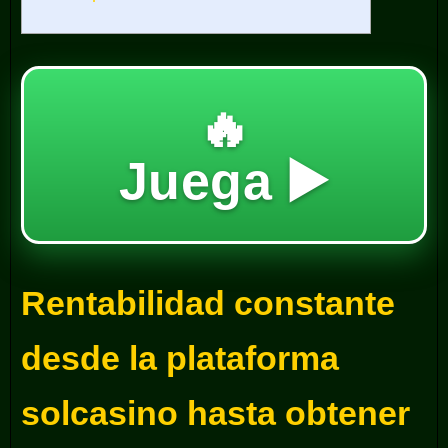
🔥
Juega ▶️
Rentabilidad constante
desde la plataforma
solcasino hasta obtener