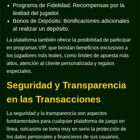
Programa de Fidelidad: Recompensas por la
lealtad del jugador.
Bonos de Depósito: Bonificaciones adicionales
al realizar un depósito.
La plataforma también ofrece la posibilidad de participar
en programas VIP, que brindan beneficios exclusivos a
los jugadores más leales, como límites de apuesta más
altos, atención al cliente personalizada y regalos
especiales.
Seguridad y Transparencia
en las Transacciones
La seguridad y la transparencia son aspectos
fundamentales para cualquier plataforma de juego en
línea. solcasino se toma muy en serio la protección de
los datos personales y financieros de sus usuarios,