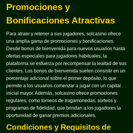
Promociones y
Bonificaciones Atractivas
Para atraer y retener a sus jugadores, solcasino ofrece
una amplia gama de promociones y bonificaciones.
Desde bonos de bienvenida para nuevos usuarios hasta
ofertas especiales para jugadores habituales, la
plataforma se esfuerza por recompensar la lealtad de sus
clientes. Los bonos de bienvenida suelen consistir en un
porcentaje adicional sobre el primer depósito, lo que
permite a los usuarios comenzar a jugar con un capital
inicial mayor. Además, solcasino ofrece promociones
regulares, como torneos de tragamonedas, sorteos y
programas de fidelidad, que brindan a los jugadores la
oportunidad de ganar premios adicionales.
Condiciones y Requisitos de