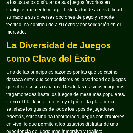
a los usuarios disfrutar de sus juegos favoritos en
cualquier momento y lugar. Este factor de accesibilidad,
sumado a sus diversas opciones de pago y soporte
técnico, ha contribuido a su éxito y consolidación en el
mercado.
La Diversidad de Juegos
como Clave del Éxito
Una de las principales razones por las que solcasino
destaca entre sus competidores es la variedad de juegos
que ofrece a sus usuarios. Desde las clásicas máquinas
tragamonedas hasta los juegos de mesa más populares,
como el blackjack, la ruleta y el póker, la plataforma
satisface los gustos de todos los tipos de jugadores.
Además, solcasino ha incorporado juegos con crupieres
en vivo, lo que permite a los usuarios disfrutar de una
experiencia de juego más inmersiva y realista,