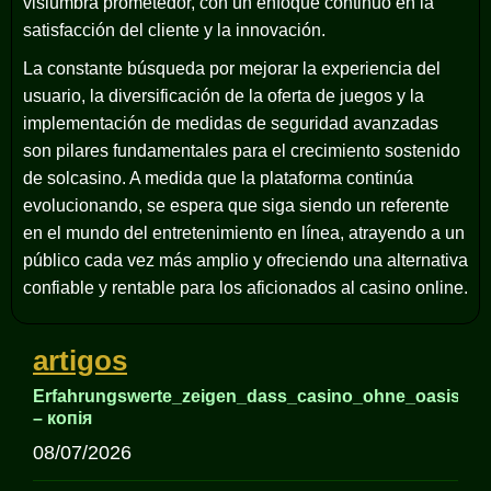
vislumbra prometedor, con un enfoque continuo en la
satisfacción del cliente y la innovación.
La constante búsqueda por mejorar la experiencia del
usuario, la diversificación de la oferta de juegos y la
implementación de medidas de seguridad avanzadas
son pilares fundamentales para el crecimiento sostenido
de solcasino. A medida que la plataforma continúa
evolucionando, se espera que siga siendo un referente
en el mundo del entretenimiento en línea, atrayendo a un
público cada vez más amplio y ofreciendo una alternativa
confiable y rentable para los aficionados al casino online.
artigos
Erfahrungswerte_zeigen_dass_casino_ohne_oasis_o
– копія
08/07/2026