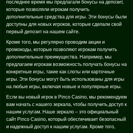
последнее время мы предлагали бонусы на депозит,
которые позволяли игрокам получить
дополнительные средства для игры. Эти бонусы были
доступны для новых игроков, которые сделали свой
первый депозит на нашем сайте.
Кроме того, мы регулярно проводим акции и
промокоды, которые позволяют игрокам получить
дополнительные преимущества. Например, мы
предлагаем игрокам возможность получать бонусы на
конкретные игры, такие как слоты или карточные
игры. Эти бонусы могут быть использованы для игры
на любые игры, включая новые и популярные игры.
Если вы новый игрок в Pinco Casino, мы рекомендуем
вам начать с нашего зеркала, чтобы получить доступ к
нашим услугам. Наше зеркало – это официальный
сайт Pinco Casino, который обеспечивает безопасный
и надежный доступ к нашим услугам. Кроме того,