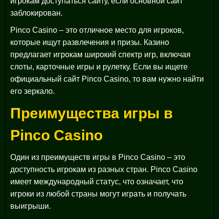
игрокам доступаться сайту, если основной сайт
заблокирован.
Pinco Casino – это отличное место для игроков,
которые ищут развлечения и призы. Казино
предлагает игрокам широкий спектр игр, включая
слоты, карточные игры и рулетку. Если вы ищете
официальный сайт Pinco Casino, то вам нужно найти
его зеркало.
Преимущества игры в
Pinco Casino
Один из преимуществ игры в Pinco Casino – это
доступность игрокам из разных стран. Pinco Casino
имеет международный статус, что означает, что
игроки из любой страны могут играть и получать
выигрыши.