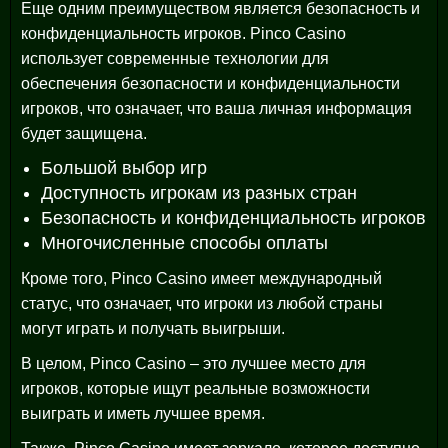
Еще одним преимуществом является безопасность и
конфиденциальность игроков. Pinco Casino
использует современные технологии для
обеспечения безопасности и конфиденциальности
игроков, что означает, что ваша личная информация
будет защищена.
Большой выбор игр
Доступность игрокам из разных стран
Безопасность и конфиденциальность игроков
Многочисленные способы оплаты
Кроме того, Pinco Casino имеет международный
статус, что означает, что игроки из любой страны
могут играть и получать выигрыши.
В целом, Pinco Casino – это лучшее место для
игроков, которые ищут реальные возможности
выиграть и иметь лучшее время.