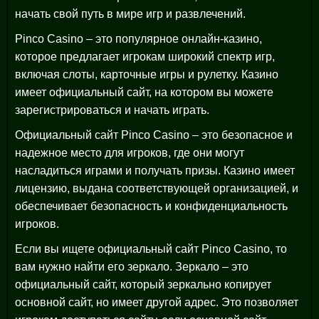
начать свой путь в мире игр и развлечений.
Pinco Casino – это популярное онлайн-казино,
которое предлагает игрокам широкий спектр игр,
включая слоты, карточные игры и рулетку. Казино
имеет официальный сайт, на котором вы можете
зарегистрироваться и начать играть.
Официальный сайт Pinco Casino – это безопасное и
надежное место для игроков, где они могут
насладиться играми и получать призы. Казино имеет
лицензию, выдана соответствующей организацией, и
обеспечивает безопасность и конфиденциальность
игроков.
Если вы ищете официальный сайт Pinco Casino, то
вам нужно найти его зеркало. Зеркало – это
официальный сайт, который зеркально копирует
основной сайт, но имеет другой адрес. Это позволяет