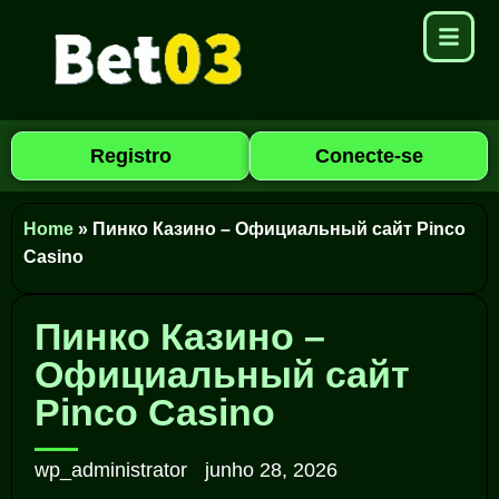
Registro
Conecte-se
Home
»
Пинко Казино – Официальный сайт Pinco
Casino
Пинко Казино –
Официальный сайт
Pinco Casino
wp_administrator
junho 28, 2026