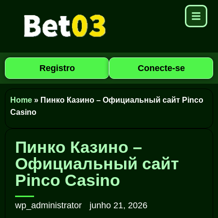
Registro
Conecte-se
Home
»
Пинко Казино – Официальный сайт Pinco
Casino
Пинко Казино –
Официальный сайт
Pinco Casino
wp_administrator
junho 21, 2026