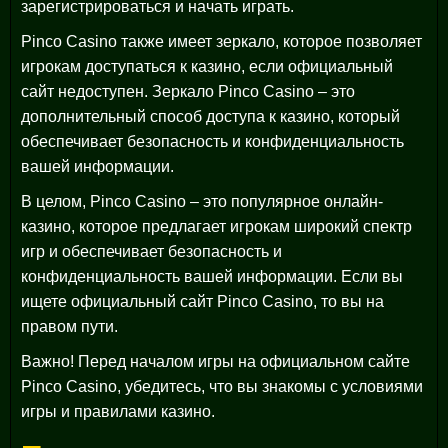
зарегистрироваться и начать играть.
Pinco Casino также имеет зеркало, которое позволяет
игрокам доступаться к казино, если официальный
сайт недоступен. Зеркало Pinco Casino – это
дополнительный способ доступа к казино, который
обеспечивает безопасность и конфиденциальность
вашей информации.
В целом, Pinco Casino – это популярное онлайн-
казино, которое предлагает игрокам широкий спектр
игр и обеспечивает безопасность и
конфиденциальность вашей информации. Если вы
ищете официальный сайт Pinco Casino, то вы на
правом пути.
Важно! Перед началом игры на официальном сайте
Pinco Casino, убедитесь, что вы знакомы с условиями
игры и правилами казино.