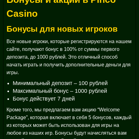
Casino
Бонусы для новых игроков
Все новые игроки, которые регистрируются на нашем
сайте, получают бонус в 100% от суммы первого
депозита, до 1000 рублей. Это отличный способ
начать играть и получить дополнительные деньги для
игры.
Минимальный депозит – 100 рублей
Максимальный бонус – 1000 рублей
Бонус действует 7 дней
Кроме того, мы предлагаем вам акцию “Welcome
Package”, которая включает в себя 5 бонусов, каждый
из которых может быть использован для игры на
любое из наших игр. Бонусы будут начисляться вам