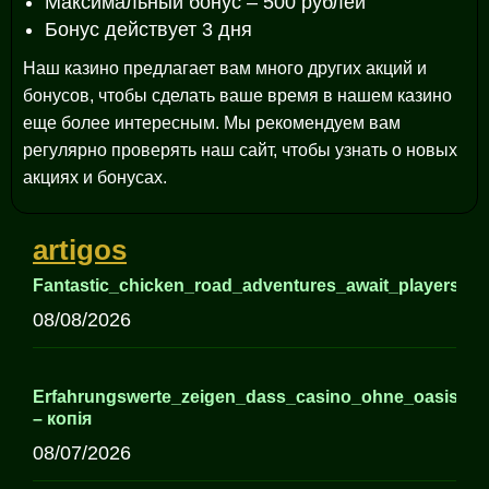
Максимальный бонус – 500 рублей
Бонус действует 3 дня
Наш казино предлагает вам много других акций и
бонусов, чтобы сделать ваше время в нашем казино
еще более интересным. Мы рекомендуем вам
регулярно проверять наш сайт, чтобы узнать о новых
акциях и бонусах.
artigos
Fantastic_chicken_road_adventures_await_players_s
08/08/2026
Erfahrungswerte_zeigen_dass_casino_ohne_oasis_o
– копія
08/07/2026