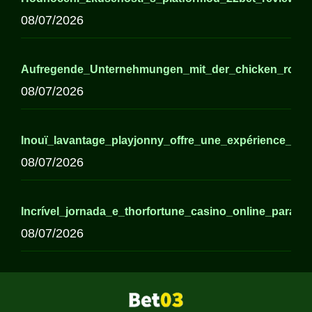
08/07/2026
Aufregende_Unternehmungen_mit_der_chicken_road_
08/07/2026
Inouï_lavantage_playjonny_offre_une_expérience_lud
08/07/2026
Incrível_jornada_e_thorfortune_casino_online_para_
08/07/2026