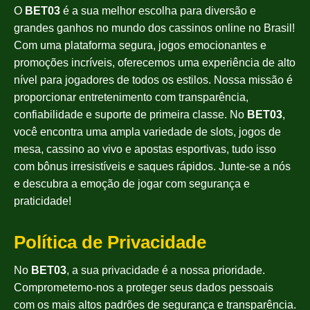
O
BET03
é a sua melhor escolha para diversão e
grandes ganhos no mundo dos cassinos online no Brasil!
Com uma plataforma segura, jogos emocionantes e
promoções incríveis, oferecemos uma experiência de alto
nível para jogadores de todos os estilos. Nossa missão é
proporcionar entretenimento com transparência,
confiabilidade e suporte de primeira classe. No
BET03
,
você encontra uma ampla variedade de slots, jogos de
mesa, cassino ao vivo e apostas esportivas, tudo isso
com bônus irresistíveis e saques rápidos. Junte-se a nós
e descubra a emoção de jogar com segurança e
praticidade!
Política de Privacidade
No
BET03
, a sua privacidade é a nossa prioridade.
Comprometemo-nos a proteger seus dados pessoais
com os mais altos padrões de segurança e transparência.