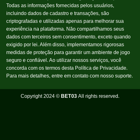
Todas as informações fornecidas pelos usuários,
incluindo dados de cadastro e transações, são
criptografadas e utilizadas apenas para melhorar sua
experiência na plataforma. Não compartilhamos seus
dados com terceiros sem consentimento, exceto quando
exigido por lei. Além disso, implementamos rigorosas
medidas de proteção para garantir um ambiente de jogo
seguro e confiável. Ao utilizar nossos serviços, você
concorda com os termos desta Política de Privacidade.
Para mais detalhes, entre em contato com nosso suporte.
Copyright 2024 ©
BET03
All rights reserved.