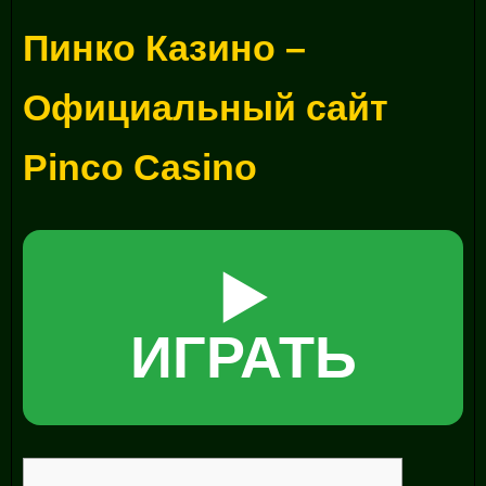
Пинко Казино –
Официальный сайт
Pinco Casino
▶️
ИГРАТЬ