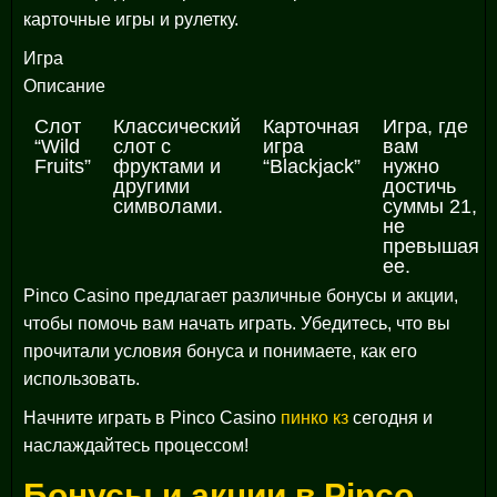
карточные игры и рулетку.
Игра
Описание
Слот
Классический
Карточная
Игра, где
“Wild
слот с
игра
вам
Fruits”
фруктами и
“Blackjack”
нужно
другими
достичь
символами.
суммы 21,
не
превышая
ее.
Pinco Casino предлагает различные бонусы и акции,
чтобы помочь вам начать играть. Убедитесь, что вы
прочитали условия бонуса и понимаете, как его
использовать.
Начните играть в Pinco Casino
пинко кз
сегодня и
наслаждайтесь процессом!
Бонусы и акции в Pinco