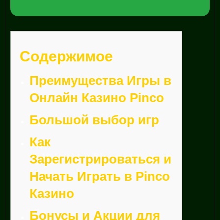
Содержимое
Преимущества Игры в
Онлайн Казино Pinco
Большой выбор игр
Как
Зарегистрироваться и
Начать Играть в Pinco
Казино
Бонусы и Акции для