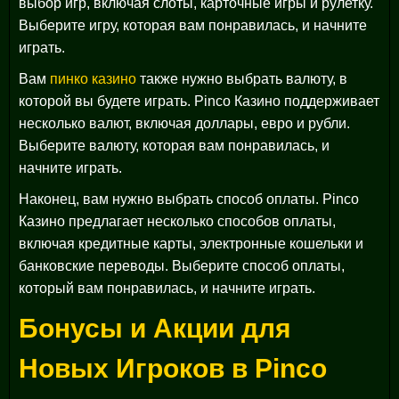
выбор игр, включая слоты, карточные игры и рулетку.
Выберите игру, которая вам понравилась, и начните
играть.
Вам
пинко казино
также нужно выбрать валюту, в
которой вы будете играть. Pinco Казино поддерживает
несколько валют, включая доллары, евро и рубли.
Выберите валюту, которая вам понравилась, и
начните играть.
Наконец, вам нужно выбрать способ оплаты. Pinco
Казино предлагает несколько способов оплаты,
включая кредитные карты, электронные кошельки и
банковские переводы. Выберите способ оплаты,
который вам понравилась, и начните играть.
Бонусы и Акции для
Новых Игроков в Pinco