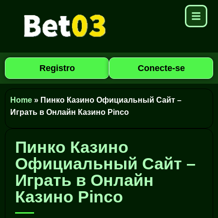
Registro
Conecte-se
Home
»
Пинко Казино Официальный Сайт –
Играть в Онлайн Казино Pinco
Пинко Казино
Официальный Сайт –
Играть в Онлайн
Казино Pinco