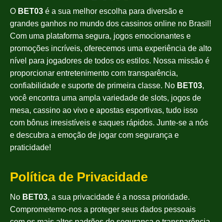
O
BET03
é a sua melhor escolha para diversão e
grandes ganhos no mundo dos cassinos online no Brasil!
Com uma plataforma segura, jogos emocionantes e
promoções incríveis, oferecemos uma experiência de alto
nível para jogadores de todos os estilos. Nossa missão é
proporcionar entretenimento com transparência,
confiabilidade e suporte de primeira classe. No
BET03
,
você encontra uma ampla variedade de slots, jogos de
mesa, cassino ao vivo e apostas esportivas, tudo isso
com bônus irresistíveis e saques rápidos. Junte-se a nós
e descubra a emoção de jogar com segurança e
praticidade!
Política de Privacidade
No
BET03
, a sua privacidade é a nossa prioridade.
Comprometemo-nos a proteger seus dados pessoais
com os mais altos padrões de segurança e transparência.