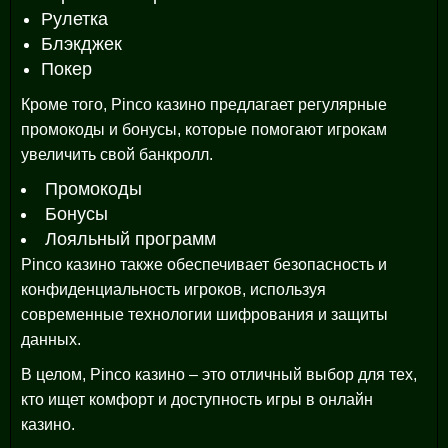
Рулетка
Блэкджек
Покер
Кроме того, Pinco казино предлагает регулярные
промокоды и бонусы, которые помогают игрокам
увеличить свой банкролл.
Промокоды
Бонусы
Лояльный программ
Pinco казино также обеспечивает безопасность и
конфиденциальность игроков, используя
современные технологии шифрования и защиты
данных.
В целом, Pinco казино – это отличный выбор для тех,
кто ищет комфорт и доступность игры в онлайн
казино.