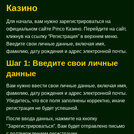
Казино
Для начала, вам нужно зарегистрироваться на
официальном сайте Pinco Казино. Перейдите на сайт,
кликнув на ссылку “Регистрация” в верхнем меню.
Введите свои личные данные, включая имя,
фамилию, дату рождения и адрес электронной почты.
Шаг 1: Введите свои личные
данные
Вам нужно ввести свои личные данные, включая имя,
фамилию, дату рождения и адрес электронной почты.
Убедитесь, что все поля заполнены корректно, иначе
регистрация не будет успешной.
После ввода данных, нажмите на кнопку
“Зарегистрироваться”. Вам будет отправлено письмо
с подтверждением регистрации.