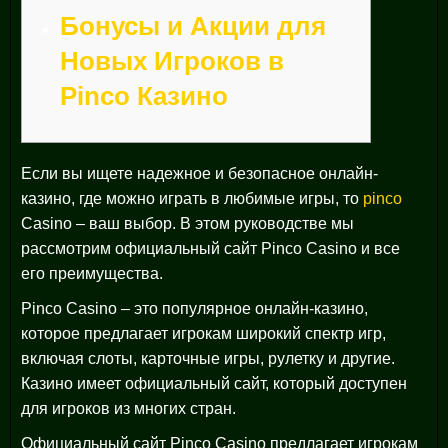
Бонусы и Акции для
Новых Игроков в
Pinco Казино
Если вы ищете надежное и безопасное онлайн-
казино, где можно играть в любимые игры, то
pinco
Casino – ваш выбор. В этом руководстве мы
рассмотрим официальный сайт Pinco Casino и все
его преимущества.
Pinco Casino – это популярное онлайн-казино,
которое предлагает игрокам широкий спектр игр,
включая слоты, карточные игры, рулетку и другие.
Казино имеет официальный сайт, который доступен
для игроков из многих стран.
Официальный сайт Pinco Casino предлагает игрокам