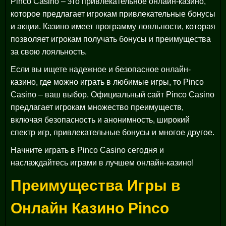
Pinco Casino – это привлекательное онлайн-казино,
которое предлагает игрокам привлекательные бонусы
и акции. Казино имеет программу лояльности, которая
позволяет игрокам получать бонусы и преимущества
за свою лояльность.
Если вы ищете надежное и безопасное онлайн-
казино, где можно играть в любимые игры, то Pinco
Casino – ваш выбор. Официальный сайт Pinco Casino
предлагает игрокам множество преимуществ,
включая безопасность и анонимность, широкий
спектр игр, привлекательные бонусы и многое другое.
Начните играть в Pinco Casino сегодня и
наслаждайтесь играми в лучшем онлайн-казино!
Преимущества Игры в
Онлайн Казино Pinco