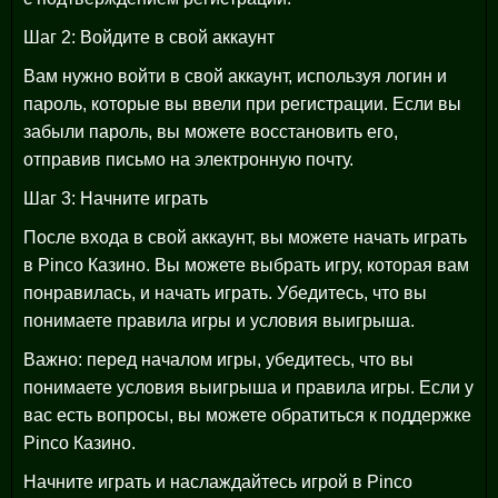
Шаг 2: Войдите в свой аккаунт
Вам нужно войти в свой аккаунт, используя логин и
пароль, которые вы ввели при регистрации. Если вы
забыли пароль, вы можете восстановить его,
отправив письмо на электронную почту.
Шаг 3: Начните играть
После входа в свой аккаунт, вы можете начать играть
в Pinco Казино. Вы можете выбрать игру, которая вам
понравилась, и начать играть. Убедитесь, что вы
понимаете правила игры и условия выигрыша.
Важно: перед началом игры, убедитесь, что вы
понимаете условия выигрыша и правила игры. Если у
вас есть вопросы, вы можете обратиться к поддержке
Pinco Казино.
Начните играть и наслаждайтесь игрой в Pinco