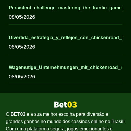
Persistent_challenge_mastering_the_frantic_gamepla
08/05/2026
Divertida_estrategia_y_reflejos_con_chickenroad_para
08/05/2026
Wagemutige_Unternehmungen_mit_chickenroad_meis
08/05/2026
O
BET03
é a sua melhor escolha para diversão e
grandes ganhos no mundo dos cassinos online no Brasil!
Com uma plataforma segura, jogos emocionantes e