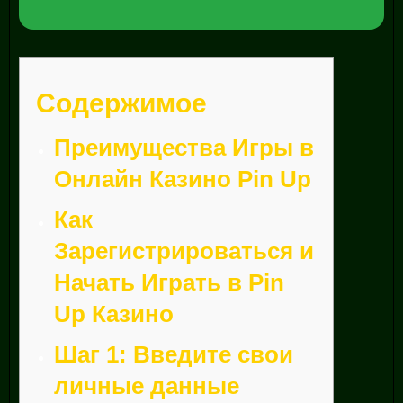
Содержимое
Преимущества Игры в
Онлайн Казино Pin Up
Как
Зарегистрироваться и
Начать Играть в Pin
Up Казино
Шаг 1: Введите свои
личные данные