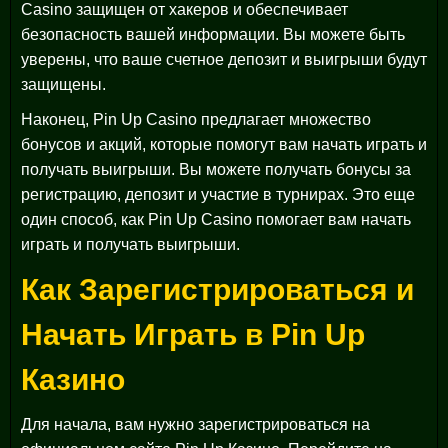
Casino защищен от хакеров и обеспечивает
безопасность вашей информации. Вы можете быть
уверены, что ваше счетное депозит и выигрыши будут
защищены.
Наконец, Pin Up Casino предлагает множество
бонусов и акций, которые помогут вам начать играть и
получать выигрыши. Вы можете получать бонусы за
регистрацию, депозит и участие в турнирах. Это еще
один способ, как Pin Up Casino помогает вам начать
играть и получать выигрыши.
Как Зарегистрироваться и
Начать Играть в Pin Up
Казино
Для начала, вам нужно зарегистрироваться на