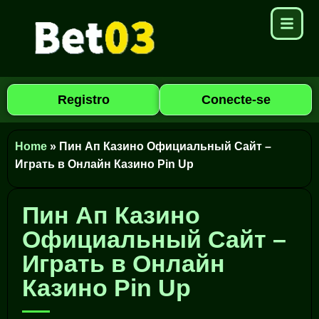
Registro
Conecte-se
Home
»
Пин Ап Казино Официальный Сайт –
Играть в Онлайн Казино Pin Up
Пин Ап Казино
Официальный Сайт –
Играть в Онлайн
Казино Pin Up