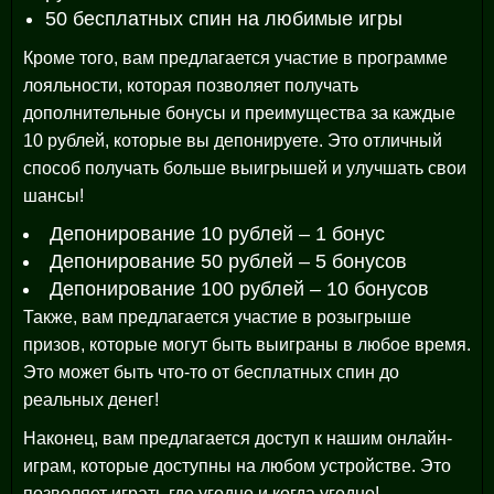
50 бесплатных спин на любимые игры
Кроме того, вам предлагается участие в программе
лояльности, которая позволяет получать
дополнительные бонусы и преимущества за каждые
10 рублей, которые вы депонируете. Это отличный
способ получать больше выигрышей и улучшать свои
шансы!
Депонирование 10 рублей – 1 бонус
Депонирование 50 рублей – 5 бонусов
Депонирование 100 рублей – 10 бонусов
Также, вам предлагается участие в розыгрыше
призов, которые могут быть выиграны в любое время.
Это может быть что-то от бесплатных спин до
реальных денег!
Наконец, вам предлагается доступ к нашим онлайн-
играм, которые доступны на любом устройстве. Это
позволяет играть где угодно и когда угодно!