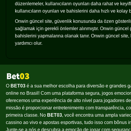
düzenlemeler, kullanıcıların oyunları daha rahat ve keyif
kullanıcıların oyunları ve bahislerini daha hızlı ve kolay 
Onwin güncel site, güvenlik konusunda da özen gösterilmiş
sağlamak için gerekli önlemler alınmıştır. Onwin güncel gi
bahislerini yapmalarına olanak tanır. Onwin güncel site,
yardımcı olur.
O
BET03
é a sua melhor escolha para diversão e grandes 
online no Brasil! Com uma plataforma segura, jogos emocion
oferecemos uma experiência de alto nível para jogadores de
missão é proporcionar entretenimento com transparência, co
primeira classe. No
BET03
, você encontra uma ampla varied
cassino ao vivo e apostas esportivas, tudo isso com bônus ir
Junte-se a nós e descubra a emoção de jogar com segurança