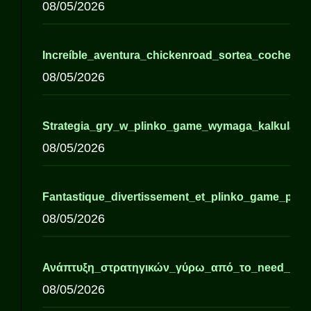
08/05/2026
Increíble_aventura_chickenroad_sortea_coches_
08/05/2026
Strategia_gry_w_plinko_game_wymaga_kalkulacji_
08/05/2026
Fantastique_divertissement_et_plinko_game_pour
08/05/2026
Ανάπτυξη_στρατηγικών_γύρω_από_το_need_for_s
08/05/2026