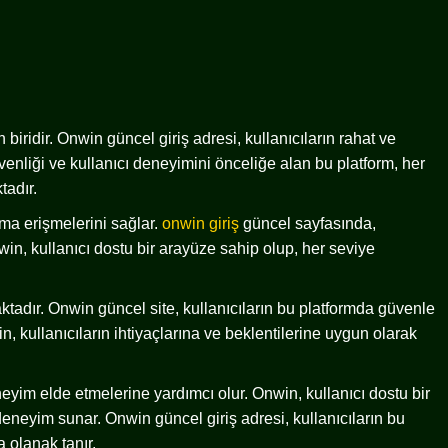
biridir. Onwin güncel giriş adresi, kullanıcıların rahat ve
nliği ve kullanıcı deneyimini önceliğe alan bu platform, her
tadır.
orma erişmelerini sağlar.
onwin giriş
güncel sayfasında,
Onwin, kullanıcı dostu bir arayüze sahip olup, her seviye
aktadır. Onwin güncel site, kullanıcıların bu platformda güvenle
, kullanıcıların ihtiyaçlarına ve beklentilerine uygun olarak
neyim elde etmelerine yardımcı olur. Onwin, kullanıcı dostu bir
 deneyim sunar. Onwin güncel giriş adresi, kullanıcıların bu
 olanak tanır.