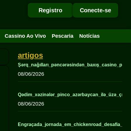
Registro
Conecte-se
Cassino Ao Vivo
Pescaria
Notícias
artigos
Şərq_nağılları_pəncərəsindən_baxış_casino_pinc
08/06/2026
Qədim_xəzinələr_pinco_azərbaycan_ilə_üzə_çıxır
08/06/2026
Engraçada_jornada_em_chickenroad_desafia_a_su