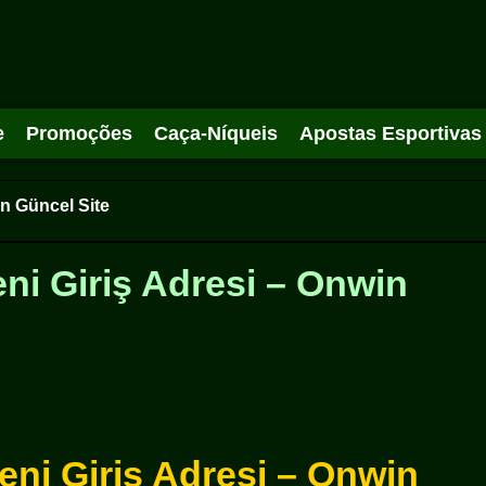
e
Promoções
Caça-Níqueis
Apostas Esportivas
n Güncel Site
ni Giriş Adresi – Onwin
ni Giriş Adresi – Onwin