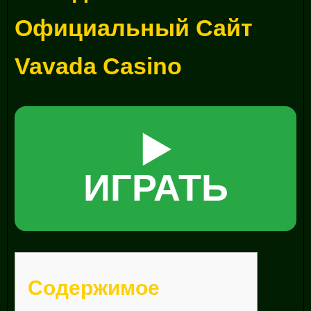
Официальный Сайт
Vavada Casino
▶️
ИГРАТЬ
Содержимое