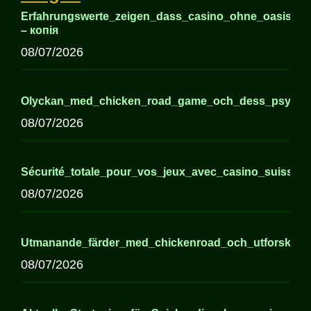
Erfahrungswerte_zeigen_dass_casino_ohne_oasis_o
– копія
08/07/2026
Olyckan_med_chicken_road_game_och_dess_psykologi
08/07/2026
Sécurité_totale_pour_vos_jeux_avec_casino_suisse_e
08/07/2026
Utmanande_färder_med_chickenroad_och_utforsknin
08/07/2026