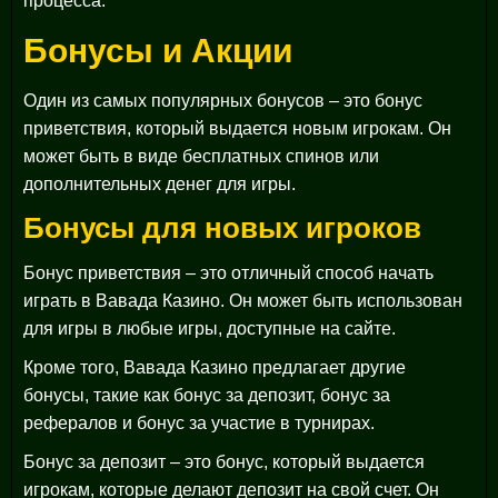
процесса.
Бонусы и Акции
Один из самых популярных бонусов – это бонус
приветствия, который выдается новым игрокам. Он
может быть в виде бесплатных спинов или
дополнительных денег для игры.
Бонусы для новых игроков
Бонус приветствия – это отличный способ начать
играть в Вавада Казино. Он может быть использован
для игры в любые игры, доступные на сайте.
Кроме того, Вавада Казино предлагает другие
бонусы, такие как бонус за депозит, бонус за
рефералов и бонус за участие в турнирах.
Бонус за депозит – это бонус, который выдается
игрокам, которые делают депозит на свой счет. Он