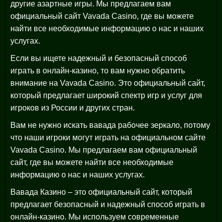
другие азартные игры. Мы предлагаем вам
официальный сайт Vavada Casino, где вы можете
найти все необходимые информацию о нас и наших
услугах.
Если вы ищете надежный и безопасный способ
играть в онлайн-казино, то вам нужно обратить
внимание на Vavada Casino. Это официальный сайт,
который предлагает широкий спектр игр и услуг для
игроков из России и других стран.
Вам не нужно искать вавада рабочее зеркало, потому
что наши игроки могут играть на официальном сайте
Vavada Casino. Мы предлагаем вам официальный
сайт, где вы можете найти все необходимые
информацию о нас и наших услугах.
Вавада Казино – это официальный сайт, который
предлагает безопасный и надежный способ играть в
онлайн-казино. Мы используем современные