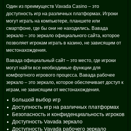
Один из преимуществ Vavada Casino – это
доступность игр на различных платформах. Игроки
могут играть на компьютере, планшете или
смартфоне, где бы они не находились. Вавада
зеркало – это зеркало официального сайта, которое
позволяет игрокам играть в казино, не зависящим от
местонахождения.
Вавада официальный сайт – это место, где игроки
могут найти все необходимые функции для
комфортного игрового процесса. Вавада рабочее
зеркало – это зеркало, которое обеспечивает доступ к
играм, не зависящим от местонахождения.
Большой выбор игр
Доступность игр на различных платформах
Безопасность и конфиденциальность игроков
Доступность Vavada зеркало
Доступность Vavada рабочего зеркало