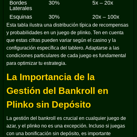
Bordes
30%
5x – 20x
Laterales
Esquinas
30%
20x – 100x
Esta tabla ilustra una distribución típica de recompensas
y probabilidades en un juego de plinko. Ten en cuenta
que estas cifras pueden variar según el casino y la
configuración específica del tablero. Adaptarse a las
condiciones particulares de cada juego es fundamental
para optimizar tu estrategia.
La Importancia de la
Gestión del Bankroll en
Plinko sin Depósito
La gestión del bankroll es crucial en cualquier juego de
azar, y el plinko no es una excepción. Incluso si juegas
con una bonificación sin depósito, es importante