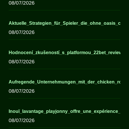
08/07/2026
Aktuelle_Strategien_für_Spieler_die_ohne_oasis_casin
08/07/2026
Hodnocení_zkušeností_s_platformou_22bet_review_a
08/07/2026
Aufregende_Unternehmungen_mit_der_chicken_road_
08/07/2026
Inouï_lavantage_playjonny_offre_une_expérience_lud
08/07/2026