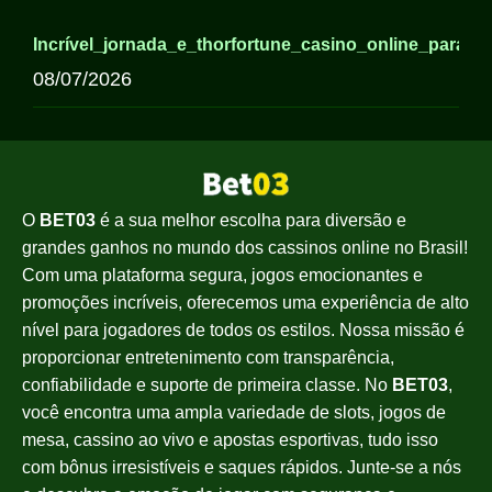
Incrível_jornada_e_thorfortune_casino_online_para_
08/07/2026
O
BET03
é a sua melhor escolha para diversão e
grandes ganhos no mundo dos cassinos online no Brasil!
Com uma plataforma segura, jogos emocionantes e
promoções incríveis, oferecemos uma experiência de alto
nível para jogadores de todos os estilos. Nossa missão é
proporcionar entretenimento com transparência,
confiabilidade e suporte de primeira classe. No
BET03
,
você encontra uma ampla variedade de slots, jogos de
mesa, cassino ao vivo e apostas esportivas, tudo isso
com bônus irresistíveis e saques rápidos. Junte-se a nós