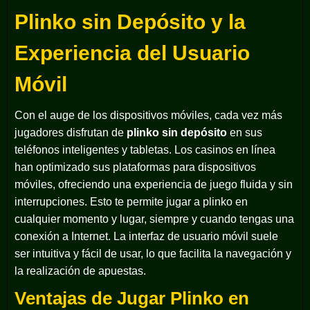
Plinko sin Depósito y la
Experiencia del Usuario
Móvil
Con el auge de los dispositivos móviles, cada vez más
jugadores disfrutan de
plinko sin depósito
en sus
teléfonos inteligentes y tabletas. Los casinos en línea
han optimizado sus plataformas para dispositivos
móviles, ofreciendo una experiencia de juego fluida y sin
interrupciones. Esto te permite jugar a plinko en
cualquier momento y lugar, siempre y cuando tengas una
conexión a Internet. La interfaz de usuario móvil suele
ser intuitiva y fácil de usar, lo que facilita la navegación y
la realización de apuestas.
Ventajas de Jugar Plinko en