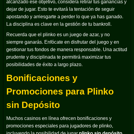
alcanzado ese objetivo, considera retirar tus ganancias y
dejar de jugar. Esto te evitará la tentación de seguir
apostando y arriesgarte a perder lo que ya has ganado.
La disciplina es clave en la gestión de tu bankroll.
Recuerda que el plinko es un juego de azar, y no
siempre ganarás. Enfócate en disfrutar del juego y en
gestionar tus fondos de manera responsable. Una actitud
prudente y disciplinada te permitirá maximizar tus
posibilidades de éxito a largo plazo.
Bonificaciones y
Promociones para Plinko
sin Depósito
Muchos casinos en línea ofrecen bonificaciones y
promociones especiales para jugadores de plinko,
incluyendo la posibilidad de jugar
plinko sin depósito
.