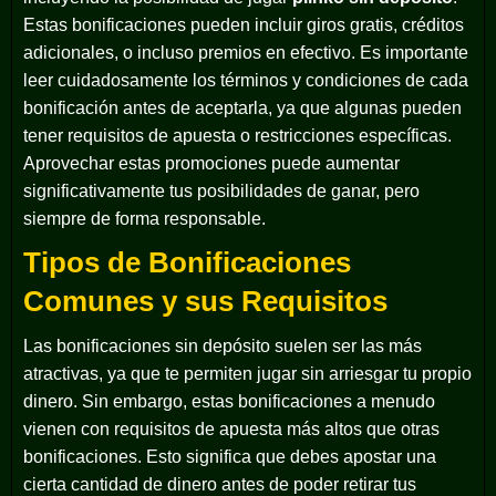
Estas bonificaciones pueden incluir giros gratis, créditos
adicionales, o incluso premios en efectivo. Es importante
leer cuidadosamente los términos y condiciones de cada
bonificación antes de aceptarla, ya que algunas pueden
tener requisitos de apuesta o restricciones específicas.
Aprovechar estas promociones puede aumentar
significativamente tus posibilidades de ganar, pero
siempre de forma responsable.
Tipos de Bonificaciones
Comunes y sus Requisitos
Las bonificaciones sin depósito suelen ser las más
atractivas, ya que te permiten jugar sin arriesgar tu propio
dinero. Sin embargo, estas bonificaciones a menudo
vienen con requisitos de apuesta más altos que otras
bonificaciones. Esto significa que debes apostar una
cierta cantidad de dinero antes de poder retirar tus