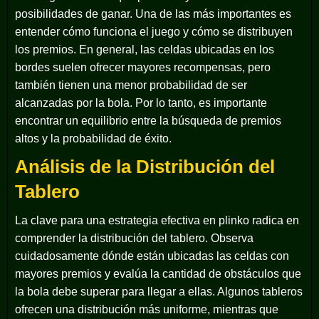
posibilidades de ganar. Una de las más importantes es
entender cómo funciona el juego y cómo se distribuyen
los premios. En general, las celdas ubicadas en los
bordes suelen ofrecer mayores recompensas, pero
también tienen una menor probabilidad de ser
alcanzadas por la bola. Por lo tanto, es importante
encontrar un equilibrio entre la búsqueda de premios
altos y la probabilidad de éxito.
Análisis de la Distribución del
Tablero
La clave para una estrategia efectiva en plinko radica en
comprender la distribución del tablero. Observa
cuidadosamente dónde están ubicadas las celdas con
mayores premios y evalúa la cantidad de obstáculos que
la bola debe superar para llegar a ellas. Algunos tableros
ofrecen una distribución más uniforme, mientras que