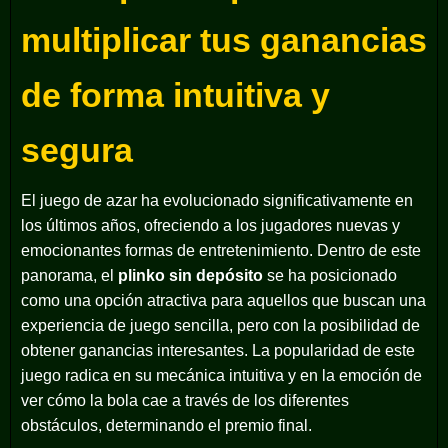
multiplicar tus ganancias
de forma intuitiva y
segura
El juego de azar ha evolucionado significativamente en
los últimos años, ofreciendo a los jugadores nuevas y
emocionantes formas de entretenimiento. Dentro de este
panorama, el
plinko sin depósito
se ha posicionado
como una opción atractiva para aquellos que buscan una
experiencia de juego sencilla, pero con la posibilidad de
obtener ganancias interesantes. La popularidad de este
juego radica en su mecánica intuitiva y en la emoción de
ver cómo la bola cae a través de los diferentes
obstáculos, determinando el premio final.