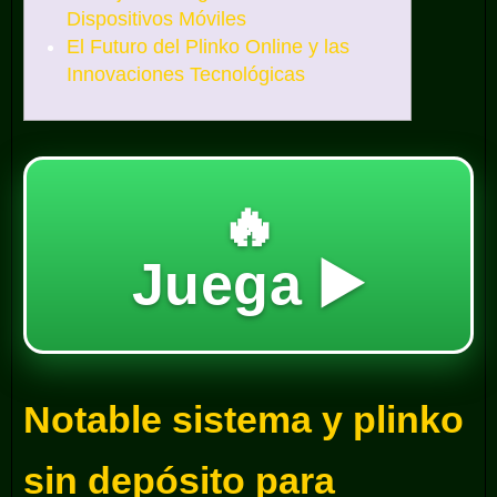
Dispositivos Móviles
El Futuro del Plinko Online y las
Innovaciones Tecnológicas
🔥
Juega ▶️
Notable sistema y plinko
sin depósito para