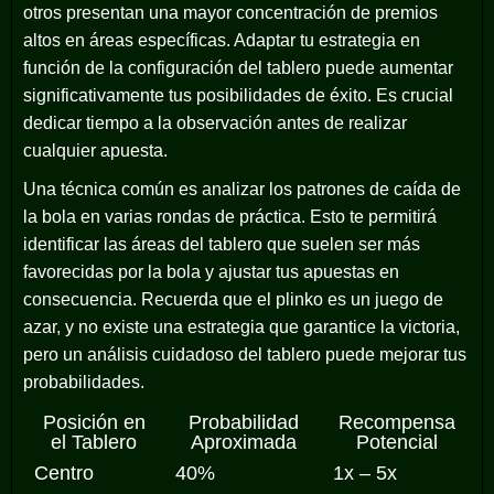
otros presentan una mayor concentración de premios
altos en áreas específicas. Adaptar tu estrategia en
función de la configuración del tablero puede aumentar
significativamente tus posibilidades de éxito. Es crucial
dedicar tiempo a la observación antes de realizar
cualquier apuesta.
Una técnica común es analizar los patrones de caída de
la bola en varias rondas de práctica. Esto te permitirá
identificar las áreas del tablero que suelen ser más
favorecidas por la bola y ajustar tus apuestas en
consecuencia. Recuerda que el plinko es un juego de
azar, y no existe una estrategia que garantice la victoria,
pero un análisis cuidadoso del tablero puede mejorar tus
probabilidades.
Posición en
Probabilidad
Recompensa
el Tablero
Aproximada
Potencial
Centro
40%
1x – 5x