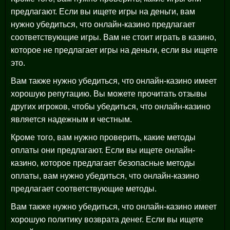
предлагают. Если вы ищете игры на деньги, вам
нужно убедиться, что онлайн-казино предлагает
соответствующие игры. Вам не стоит играть в казино,
которое не предлагает игры на деньги, если вы ищете
это.
Вам также нужно убедиться, что онлайн-казино имеет
хорошую репутацию. Вы можете прочитать отзывы
других игроков, чтобы убедиться, что онлайн-казино
является надежным и честным.
Кроме того, вам нужно проверить, какие методы
оплаты они предлагают. Если вы ищете онлайн-
казино, которое предлагает безопасные методы
оплаты, вам нужно убедиться, что онлайн-казино
предлагает соответствующие методы.
Вам также нужно убедиться, что онлайн-казино имеет
хорошую политику возврата денег. Если вы ищете