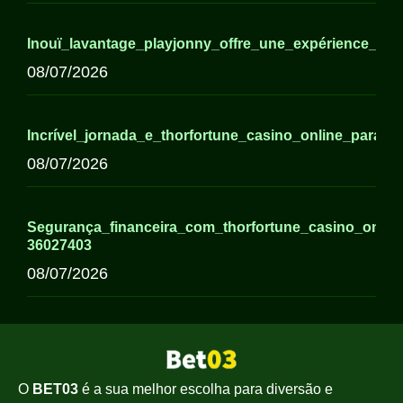
Inouï_lavantage_playjonny_offre_une_expérience_lud
08/07/2026
Incrível_jornada_e_thorfortune_casino_online_para_
08/07/2026
Segurança_financeira_com_thorfortune_casino_online
36027403
08/07/2026
O
BET03
é a sua melhor escolha para diversão e