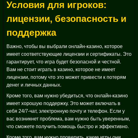
Условия для игроков:
лицензии, безопасность и
поддержка
Важно, чтобы вы выбрали онлайн-казино, которое
имеет соответствующие лицензии и сертификаты. Это
гарантирует, что игра будет безопасной и честной.
Вам не стоит играть в казино, которое не имеет
лицензии, потому что это может привести к потерям
денег и личных данных.
Кроме того, вам нужно убедиться, что онлайн-казино
имеет хорошую поддержку. Это может включать в
себя 24/7-чат, электронную почту и телефон. Если у
вас возникнет проблема, вам нужно быть уверенным,
что сможете получить помощь быстро и эффективно.
Кроме того, вам нужно проверить, какие игры они