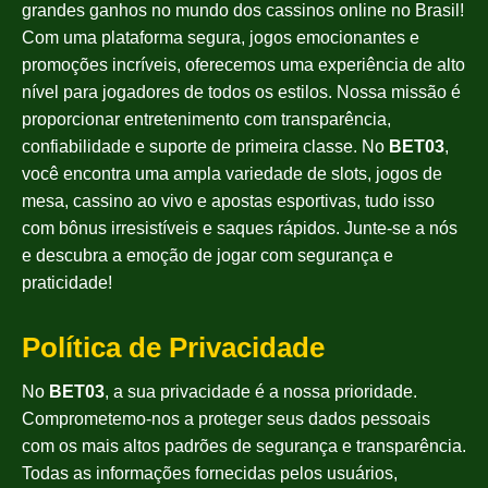
grandes ganhos no mundo dos cassinos online no Brasil!
Com uma plataforma segura, jogos emocionantes e
promoções incríveis, oferecemos uma experiência de alto
nível para jogadores de todos os estilos. Nossa missão é
proporcionar entretenimento com transparência,
confiabilidade e suporte de primeira classe. No
BET03
,
você encontra uma ampla variedade de slots, jogos de
mesa, cassino ao vivo e apostas esportivas, tudo isso
com bônus irresistíveis e saques rápidos. Junte-se a nós
e descubra a emoção de jogar com segurança e
praticidade!
Política de Privacidade
No
BET03
, a sua privacidade é a nossa prioridade.
Comprometemo-nos a proteger seus dados pessoais
com os mais altos padrões de segurança e transparência.
Todas as informações fornecidas pelos usuários,