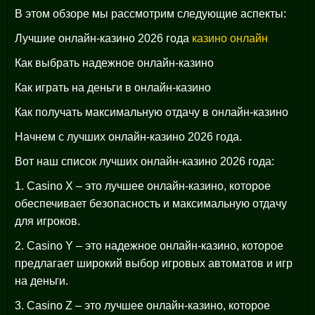
В этом обзоре мы рассмотрим следующие аспекты:
Лучшие онлайн-казино 2026 года
казино онлайн
Как выбрать надежное онлайн-казино
Как играть на деньги в онлайн-казино
Как получать максимальную отдачу в онлайн-казино
Начнем с лучших онлайн-казино 2026 года.
Вот наш список лучших онлайн-казино 2026 года:
1. Casino X – это лучшее онлайн-казино, которое
обеспечивает безопасность и максимальную отдачу
для игроков.
2. Casino Y – это надежное онлайн-казино, которое
предлагает широкий выбор игровых автоматов и игр
на деньги.
3. Casino Z – это лучшее онлайн-казино, которое