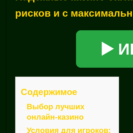
рисков и с максимальн
▶️ 
Содержимое
Выбор лучших
онлайн-казино
Условия для игроков: