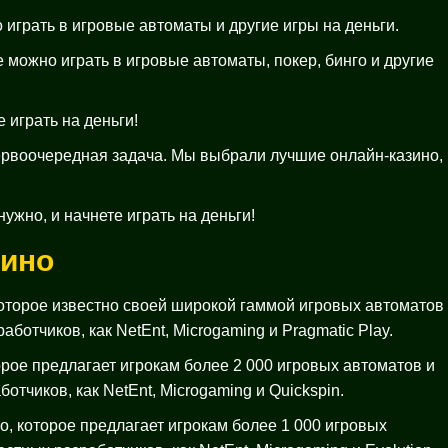
о играть в игровые автоматы и другие игры на деньги.
е можно играть в игровые автоматы, покер, бинго и другие
 играть на деньги!
первоочередная задача. Мы выбрали лучшие онлайн-казино,
нужно, и начнете играть на деньги!
зино
 которое известно своей широкой гаммой игровых автоматов
аботчиков, как NetEnt, Microgaming и Pragmatic Play.
орое предлагает игрокам более 2 000 игровых автоматов и
отчиков, как NetEnt, Microgaming и Quickspin.
о, которое предлагает игрокам более 1 000 игровых