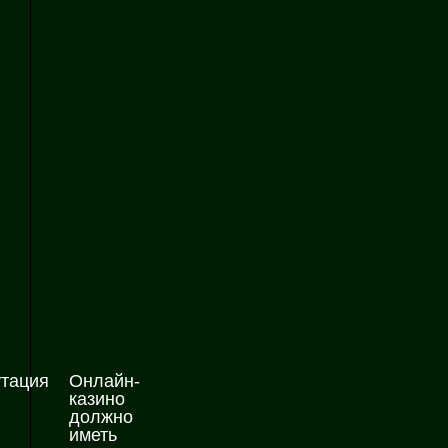
утация
Онлайн-
казино
должно
иметь