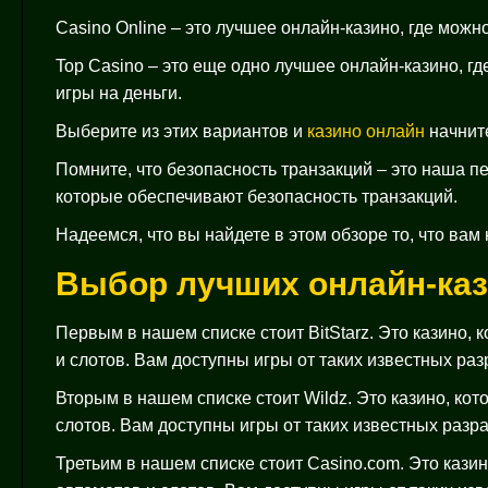
Casino Online – это лучшее онлайн-казино, где можн
Top Casino – это еще одно лучшее онлайн-казино, гд
игры на деньги.
Выберите из этих вариантов и
казино онлайн
начните
Помните, что безопасность транзакций – это наша 
которые обеспечивают безопасность транзакций.
Надеемся, что вы найдете в этом обзоре то, что вам 
Выбор лучших онлайн-ка
Первым в нашем списке стоит BitStarz. Это казино,
и слотов. Вам доступны игры от таких известных разр
Вторым в нашем списке стоит Wildz. Это казино, кот
слотов. Вам доступны игры от таких известных разраб
Третьим в нашем списке стоит Casino.com. Это казин