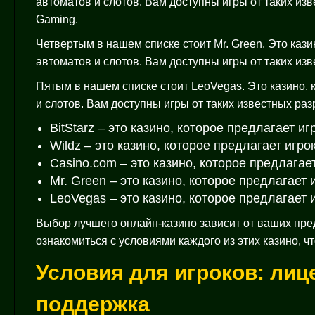
автоматов и слотов. Вам доступны игры от таких изве
Gaming.
Четвертым в нашем списке стоит Mr. Green. Это кази
автоматов и слотов. Вам доступны игры от таких изве
Пятым в нашем списке стоит LeoVegas. Это казино, 
и слотов. Вам доступны игры от таких известных разр
BitStarz – это казино, которое предлагает и
Wildz – это казино, которое предлагает игр
Casino.com – это казино, которое предлагае
Mr. Green – это казино, которое предлагает
LeoVegas – это казино, которое предлагает 
Выбор лучшего онлайн-казино зависит от ваших пр
ознакомиться с условиями каждого из этих казино, чт
Условия для игроков: лиц
поддержка