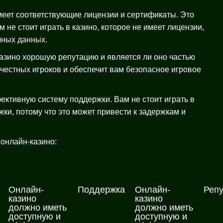
меет соответствующие лицензии и сертификаты. Это
м не стоит играть в казино, которое не имеет лицензии,
чных данных.
казино хорошую репутацию и является ли оно частью
ечестных игроков и обеспечит вам безопасное игровое
ективную систему поддержки. Вам не стоит играть в
ки, потому что это может привести к задержкам и
онлайн-казино:
Онлайн-
Поддержка
Онлайн-
Реп
казино
казино
должно иметь
должно иметь
доступную и
доступную и