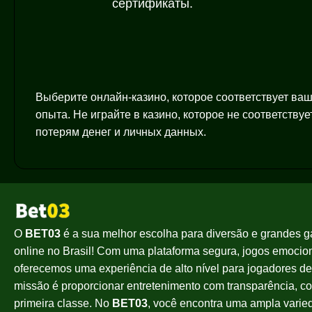
сертификаты.
Выберите онлайн-казино, которое соответствует ва
опыта. Не играйте в казино, которое не соответству
потерям денег и личных данных.
O
BET03
é a sua melhor escolha para diversão e grandes 
online no Brasil! Com uma plataforma segura, jogos emocion
oferecemos uma experiência de alto nível para jogadores de
missão é proporcionar entretenimento com transparência, co
primeira classe. No
BET03
, você encontra uma ampla varied