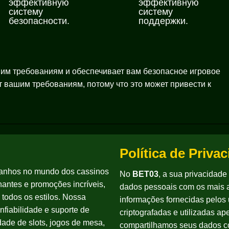
эффективную
эффективную
систему
систему
безопасности.
поддержки.
шим требованиям и обеспечивает вам безопасное игровое
ет вашим требованиям, потому что это может привести к
Política de Priva
ganhos no mundo dos cassinos
No
BET03
, a sua privacidad
antes e promoções incríveis,
dados pessoais com os mais a
 todos os estilos. Nossa
informações fornecidas pelos 
nfiabilidade e suporte de
criptografadas e utilizadas a
ade de slots, jogos de mesa,
compartilhamos seus dados co