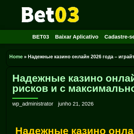
BET03
Baixar Aplicativo
Cadastre-s
Home
»
Надежные казино онлайн 2026 года – играй
Надежные казино онлайн
рисков и с максимальн
wp_administrator
junho 21, 2026
Надежные казино онлай