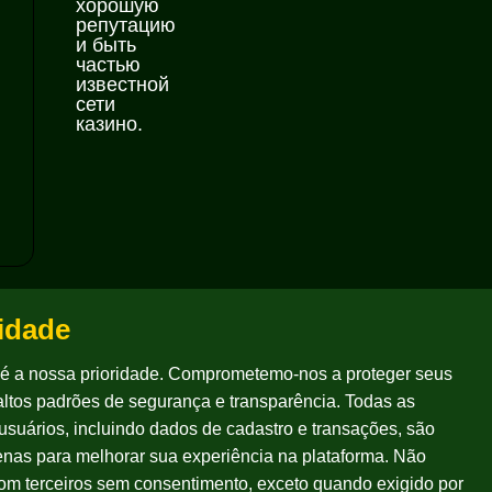
хорошую
репутацию
и быть
частью
известной
сети
казино.
cidade
e é a nossa prioridade. Comprometemo-nos a proteger seus
ltos padrões de segurança e transparência. Todas as
usuários, incluindo dados de cadastro e transações, são
penas para melhorar sua experiência na plataforma. Não
m terceiros sem consentimento, exceto quando exigido por