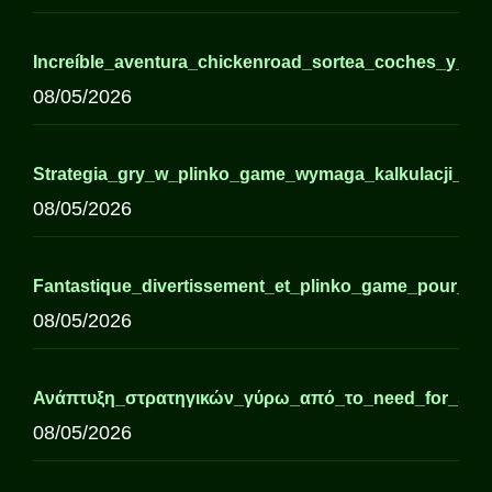
Increíble_aventura_chickenroad_sortea_coches_y_ma
08/05/2026
Strategia_gry_w_plinko_game_wymaga_kalkulacji_ryz
08/05/2026
Fantastique_divertissement_et_plinko_game_pour_max
08/05/2026
Ανάπτυξη_στρατηγικών_γύρω_από_το_need_for_slot
08/05/2026