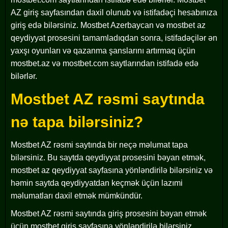
AZ giriş sayfasından daxil olunub və istifadəçi hesabınıza
giriş edə bilərsiniz. Mostbet Azerbaycan və mostbet az
qeydiyyat prosesini tamamladıqdan sonra, istifadəçilər ən
yaxşı oyunları və qazanma şanslarını artırmaq üçün
mostbet.az və mostbet.com saytlarından istifadə edə
bilərlər.
Mostbet AZ rəsmi saytında
nə tapa bilərsiniz?
Mostbet AZ rəsmi saytında bir neçə məlumat tapa
bilərsiniz. Bu saytda qeydiyyat prosesini bəyan etmək,
mostbet az qeydiyyat sayfasına yönləndirilə bilərsiniz və
həmin saytda qeydiyyatdan keçmək üçün lazımi
məlumatları daxil etmək mümkündür.
Mostbet AZ rəsmi saytında giriş prosesini bəyan etmək
üçün mostbet giriş sayfasına yönləndirilə bilərsiniz.