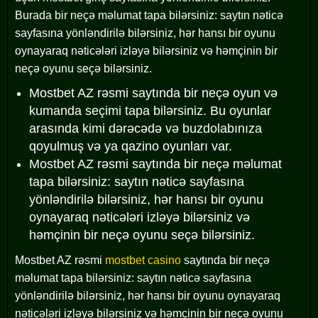
Burada bir neçə məlumat tapa bilərsiniz: saytın nəticə
sayfasına yönləndirilə bilərsiniz, hər hansı bir oyunu
oynayaraq nəticələri izləyə bilərsiniz və həmçinin bir
neçə oyunu seçə bilərsiniz.
Mostbet AZ rəsmi saytında bir neçə oyun və
kumanda seçimi tapa bilərsiniz. Bu oyunlar
arasında kimi dərəcədə və buzdolabınıza
qoyulmuş və ya qazino oyunları var.
Mostbet AZ rəsmi saytında bir neçə məlumat
tapa bilərsiniz: saytın nəticə sayfasına
yönləndirilə bilərsiniz, hər hansı bir oyunu
oynayaraq nəticələri izləyə bilərsiniz və
həmçinin bir neçə oyunu seçə bilərsiniz.
Mostbet AZ rəsmi
mostbet casino
saytında bir neçə
məlumat tapa bilərsiniz: saytın nəticə sayfasına
yönləndirilə bilərsiniz, hər hansı bir oyunu oynayaraq
nəticələri izləyə bilərsiniz və həmçinin bir neçə oyunu