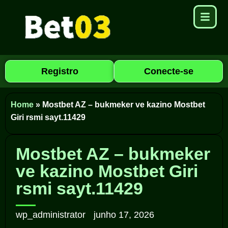
Registro
Conecte-se
Home
»
Mostbet AZ – bukmeker ve kazino Mostbet
Giri rsmi sayt.11429
Mostbet AZ – bukmeker
ve kazino Mostbet Giri
rsmi sayt.11429
wp_administrator
junho 17, 2026