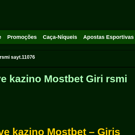
e
Promoções
Caça-Níqueis
Apostas Esportivas
rsmi sayt.11076
 kazino Mostbet Giri rsmi
e kazino Mostbet – Giriş