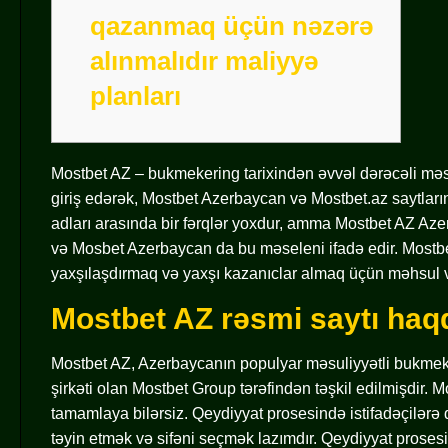
qazanmaq üçün nəzərə
alınmalıdır maliyyə
planları
Mostbet AZ – bukmekering tarixindən əvvəl dərəcəli məsu
giriş edərək, Mostbet Azerbaycan və Mostbet.az saytları
adları arasında bir fərqlər yoxdur, amma Mostbet AZ Azerba
və Mosbet Azerbaycan da bu məseleni ifadə edir. Mostbet
yaxşılaşdırmaq və yaxşı kazanıclar almaq üçün məhsul və
Mostbet AZ rəsmi saytı haq
Mostbet AZ, Azerbaycanın populyar məsuliyyətli bukmek 
şirkəti olan Mostbet Group tərəfindən təşkil edilmişdir.
tamamlaya bilərsiz. Qeydiyyat prosesində istifadəçilərə 
təyin etmək və sifəni seçmək lazımdır. Qeydiyyat prosesi