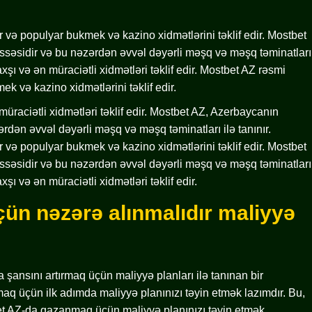
və populyar bukmek və kazino xidmətlərini təklif edir. Mostbet
hissəsidir və bu nəzərdən əvvəl dəyərli məşq və məşq təminatları
axşı və ən müraciətli xidmətləri təklif edir. Mostbet AZ rəsmi
 və kazino xidmətlərini təklif edir.
müraciətli xidmətləri təklif edir. Mostbet AZ, Azerbaycanın
ərdən əvvəl dəyərli məşq və məşq təminatları ilə tanınır.
və populyar bukmek və kazino xidmətlərini təklif edir. Mostbet
hissəsidir və bu nəzərdən əvvəl dəyərli məşq və məşq təminatları
xşı və ən müraciətli xidmətləri təklif edir.
n nəzərə alınmalıdır maliyyə
ansını artırmaq üçün maliyyə planları ilə tanınan bir
q üçün ilk adımda maliyyə planınızı təyin etmək lazımdır. Bu,
bet AZ-da qazanmaq üçün maliyyə planınızı təyin etmək,