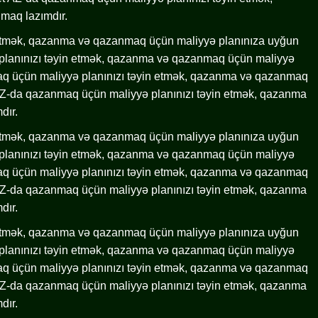
maq lazımdır.
 etmək, qazanma və qazanmaq üçün maliyyə planınıza uyğun
planınızı təyin etmək, qazanma və qazanmaq üçün maliyyə
aq üçün maliyyə planınızı təyin etmək, qazanma və qazanmaq
AZ-da qazanmaq üçün maliyyə planınızı təyin etmək, qazanma
dır.
 etmək, qazanma və qazanmaq üçün maliyyə planınıza uyğun
planınızı təyin etmək, qazanma və qazanmaq üçün maliyyə
aq üçün maliyyə planınızı təyin etmək, qazanma və qazanmaq
AZ-da qazanmaq üçün maliyyə planınızı təyin etmək, qazanma
dır.
 etmək, qazanma və qazanmaq üçün maliyyə planınıza uyğun
planınızı təyin etmək, qazanma və qazanmaq üçün maliyyə
aq üçün maliyyə planınızı təyin etmək, qazanma və qazanmaq
AZ-da qazanmaq üçün maliyyə planınızı təyin etmək, qazanma
dır.