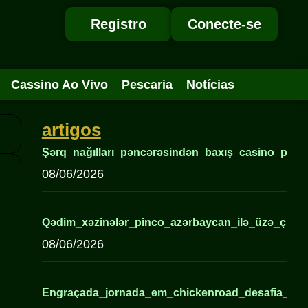
Registro
Conecte-se
Cassino Ao Vivo
Pescaria
Notícias
artigos
Şərq_nağılları_pəncərəsindən_baxış_casino_pinc
08/06/2026
Qədim_xəzinələr_pinco_azərbaycan_ilə_üzə_çıxır
08/06/2026
Engraçada_jornada_em_chickenroad_desafia_a_su