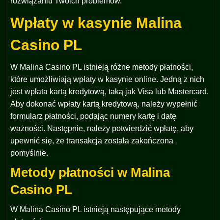
rozwiązaniu Twoich problemów.
Wpłaty w kasynie Malina
Casino PL
W Malina Casino PL istnieją różne metody płatności,
które umożliwiają wpłaty w kasynie online. Jedną z nich
jest wpłata kartą kredytową, taką jak Visa lub Mastercard.
Aby dokonać wpłaty kartą kredytową, należy wypełnić
formularz płatności, podając numery kartę i datę
ważności. Następnie, należy potwierdzić wpłatę, aby
upewnić się, że transakcja została zakończona
pomyślnie.
Metody płatności w Malina
Casino PL
W Malina Casino PL istnieją następujące metody