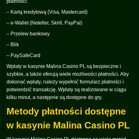
płatności:
– Kartą kredytową (Visa, Mastercard)
– e-Wallet (Neteller, Skrill, PayPal)
– Przelew bankowy
– Blik
– PaySafeCard
Wpłaty w kasynie Malina Casino PL są bezpieczne i
szybkie, a także oferują wiele możliwości płatności. Aby
dokonać wpłaty, należy wypełnić formularz płatności i
potwierdzić transakcję. Wpłaty są realizowane w ciągu
kilku minut, a następnie są dostępne do gry.
Metody płatności dostępne
w kasynie Malina Casino PL