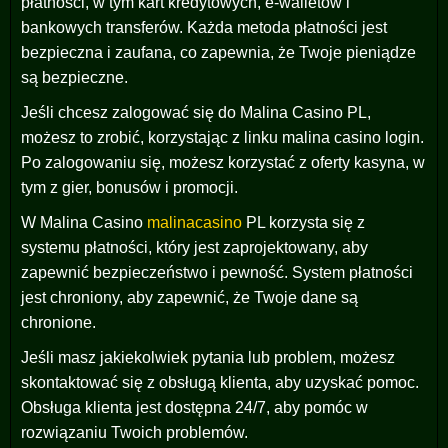
płatności, w tym kart kredytowych, e-walletów i
bankowych transferów. Każda metoda płatności jest
bezpieczna i zaufana, co zapewnia, że Twoje pieniądze
są bezpieczne.
Jeśli chcesz zalogować się do Malina Casino PL,
możesz to zrobić, korzystając z linku malina casino login.
Po zalogowaniu się, możesz korzystać z oferty kasyna, w
tym z gier, bonusów i promocji.
W Malina Casino
malinacasino
PL korzysta się z
systemu płatności, który jest zaprojektowany, aby
zapewnić bezpieczeństwo i pewność. System płatności
jest chroniony, aby zapewnić, że Twoje dane są
chronione.
Jeśli masz jakiekolwiek pytania lub problem, możesz
skontaktować się z obsługą klienta, aby uzyskać pomoc.
Obsługa klienta jest dostępna 24/7, aby pomóc w
rozwiązaniu Twoich problemów.