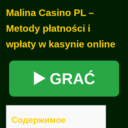
Malina Casino PL –
Metody płatności i
wpłaty w kasynie online
▶️ GRAĆ
Содержимое