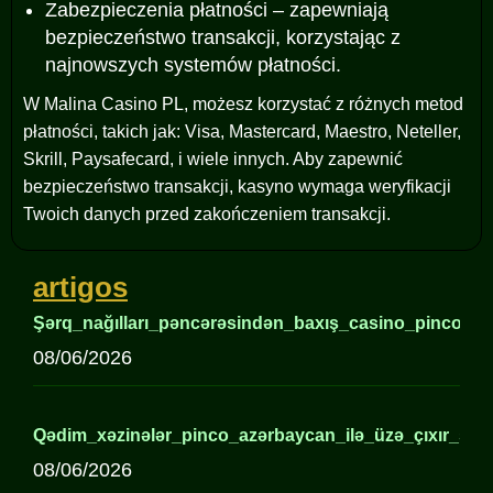
Zabezpieczenia płatności – zapewniają
bezpieczeństwo transakcji, korzystając z
najnowszych systemów płatności.
W Malina Casino PL, możesz korzystać z różnych metod
płatności, takich jak: Visa, Mastercard, Maestro, Neteller,
Skrill, Paysafecard, i wiele innych. Aby zapewnić
bezpieczeństwo transakcji, kasyno wymaga weryfikacji
Twoich danych przed zakończeniem transakcji.
artigos
Şərq_nağılları_pəncərəsindən_baxış_casino_pinco_il
08/06/2026
Qədim_xəzinələr_pinco_azərbaycan_ilə_üzə_çıxır_ska
08/06/2026