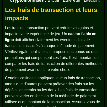
Cryptomonnaies :
Bitcoin, Ethereum, Litecoin.
Les frais de transaction et leurs
impacts
Les frais de transaction peuvent réduire vos gains et
impacter votre expérience de jeu. Un
casino fiable en
ligne
doit afficher clairement les éventuels frais de
transaction associés à chaque méthode de paiement.
Vérifiez également si le site propose des bonus ou des
promotions qui compensent ces frais. Il est important de
comparer les frais de transaction de différentes méthodes
de paiement avant de faire votre choix.
Certains casinos n’appliquent aucun frais de transaction,
tandis que d’autres peuvent prélever des frais sur les
dépôts, les retraits ou les deux. Les frais de transaction
peuvent varier en fonction de la méthode de paiement
utilisée et du montant de la transaction. Assurez-vous de