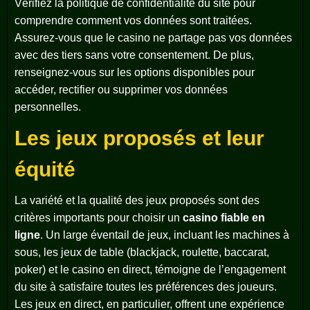
Vérifiez la politique de confidentialité du site pour
comprendre comment vos données sont traitées.
Assurez-vous que le casino ne partage pas vos données
avec des tiers sans votre consentement. De plus,
renseignez-vous sur les options disponibles pour
accéder, rectifier ou supprimer vos données
personnelles.
Les jeux proposés et leur
équité
La variété et la qualité des jeux proposés sont des
critères importants pour choisir un
casino fiable en
ligne
. Un large éventail de jeux, incluant les machines à
sous, les jeux de table (blackjack, roulette, baccarat,
poker) et le casino en direct, témoigne de l’engagement
du site à satisfaire toutes les préférences des joueurs.
Les jeux en direct, en particulier, offrent une expérience