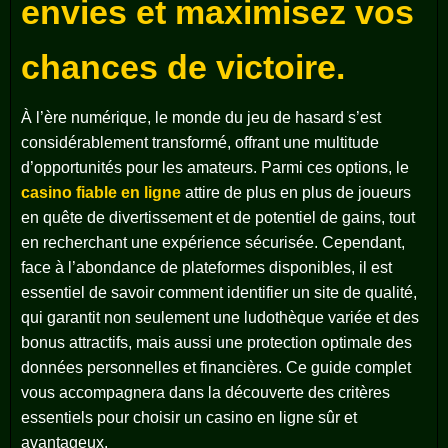
envies et maximisez vos
chances de victoire.
À l’ère numérique, le monde du jeu de hasard s’est
considérablement transformé, offrant une multitude
d’opportunités pour les amateurs. Parmi ces options, le
casino fiable en ligne
attire de plus en plus de joueurs
en quête de divertissement et de potentiel de gains, tout
en recherchant une expérience sécurisée. Cependant,
face à l’abondance de plateformes disponibles, il est
essentiel de savoir comment identifier un site de qualité,
qui garantit non seulement une ludothèque variée et des
bonus attractifs, mais aussi une protection optimale des
données personnelles et financières. Ce guide complet
vous accompagnera dans la découverte des critères
essentiels pour choisir un casino en ligne sûr et
avantageux.