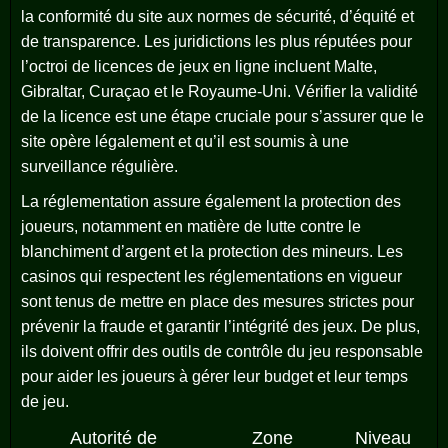
la conformité du site aux normes de sécurité, d’équité et
de transparence. Les juridictions les plus réputées pour
l’octroi de licences de jeux en ligne incluent Malte,
Gibraltar, Curaçao et le Royaume-Uni. Vérifier la validité
de la licence est une étape cruciale pour s’assurer que le
site opère légalement et qu’il est soumis à une
surveillance régulière.
La réglementation assure également la protection des
joueurs, notamment en matière de lutte contre le
blanchiment d’argent et la protection des mineurs. Les
casinos qui respectent les réglementations en vigueur
sont tenus de mettre en place des mesures strictes pour
prévenir la fraude et garantir l’intégrité des jeux. De plus,
ils doivent offrir des outils de contrôle du jeu responsable
pour aider les joueurs à gérer leur budget et leur temps
de jeu.
Autorité de
Zone
Niveau