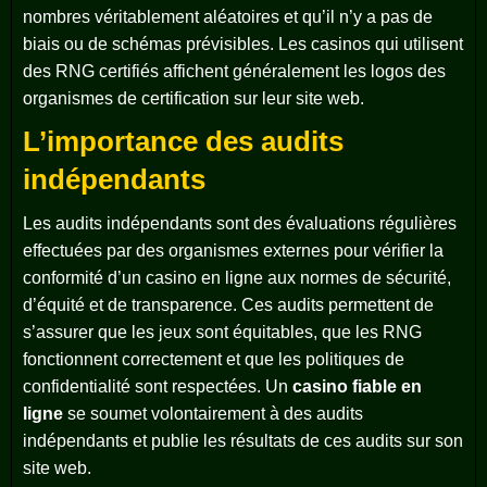
nombres véritablement aléatoires et qu’il n’y a pas de
biais ou de schémas prévisibles. Les casinos qui utilisent
des RNG certifiés affichent généralement les logos des
organismes de certification sur leur site web.
L’importance des audits
indépendants
Les audits indépendants sont des évaluations régulières
effectuées par des organismes externes pour vérifier la
conformité d’un casino en ligne aux normes de sécurité,
d’équité et de transparence. Ces audits permettent de
s’assurer que les jeux sont équitables, que les RNG
fonctionnent correctement et que les politiques de
confidentialité sont respectées. Un
casino fiable en
ligne
se soumet volontairement à des audits
indépendants et publie les résultats de ces audits sur son
site web.