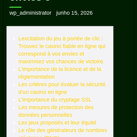
wp_administrator
junho 15, 2026
Lexcitation du jeu à portée de clic :
Trouvez le casino fiable en ligne qui
correspond à vos envies et
maximisez vos chances de victoire.
L’importance de la licence et de la
réglementation
Les critères pour évaluer la sécurité
d’un casino en ligne
L’importance du cryptage SSL
Les mesures de protection des
données personnelles
Les jeux proposés et leur équité
Le rôle des générateurs de nombres