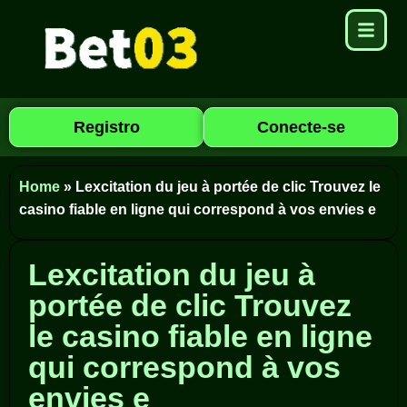
Registro
Conecte-se
Home
»
Lexcitation du jeu à portée de clic Trouvez le
casino fiable en ligne qui correspond à vos envies e
Lexcitation du jeu à
portée de clic Trouvez
le casino fiable en ligne
qui correspond à vos
envies e