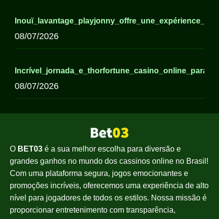
Inouï_lavantage_playjonny_offre_une_expérience_lud
08/07/2026
Incrível_jornada_e_thorfortune_casino_online_para_
08/07/2026
O
BET03
é a sua melhor escolha para diversão e
grandes ganhos no mundo dos cassinos online no Brasil!
Com uma plataforma segura, jogos emocionantes e
promoções incríveis, oferecemos uma experiência de alto
nível para jogadores de todos os estilos. Nossa missão é
proporcionar entretenimento com transparência,