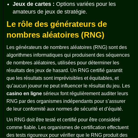
Jeux de cartes :
Options variées pour les
amateurs de jeux de stratégie.
Le rôle des générateurs de
nombres aléatoires (RNG)
Les générateurs de nombres aléatoires (RNG) sont des
algorithmes informatiques qui produisent des séquences
de nombres aléatoires, utilisées pour déterminer les
résultats des jeux de hasard. Un RNG certifié garantit
que les résultats sont imprévisibles et équitables, et
qu’aucun joueur ne peut influencer le résultat du jeu. Les
casino en ligne
sérieux font régulièrement auditer leurs
RNG par des organismes indépendants pour s’assurer
de leur conformité aux normes de sécurité et d’équité.
Un RNG doit être testé et certifié pour être considéré
comme fiable. Les organismes de certification effectuent
des tests rigoureux pour vérifier que le RNG produit des