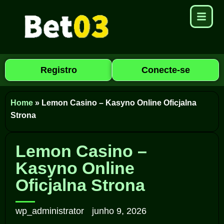
Registro
Conecte-se
Home
»
Lemon Casino – Kasyno Online Oficjalna
Strona
Lemon Casino –
Kasyno Online
Oficjalna Strona
wp_administrator
junho 9, 2026