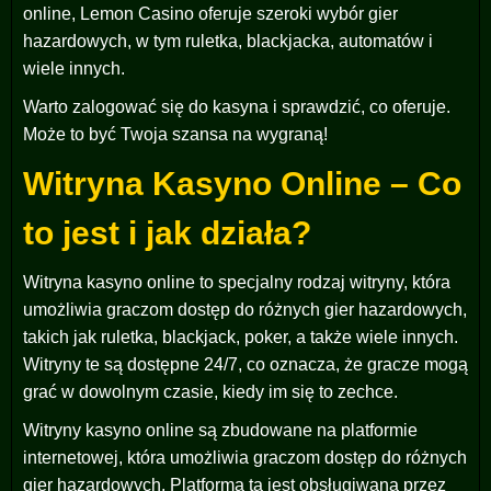
online, Lemon Casino oferuje szeroki wybór gier
hazardowych, w tym ruletka, blackjacka, automatów i
wiele innych.
Warto zalogować się do kasyna i sprawdzić, co oferuje.
Może to być Twoja szansa na wygraną!
Witryna Kasyno Online – Co
to jest i jak działa?
Witryna kasyno online to specjalny rodzaj witryny, która
umożliwia graczom dostęp do różnych gier hazardowych,
takich jak ruletka, blackjack, poker, a także wiele innych.
Witryny te są dostępne 24/7, co oznacza, że gracze mogą
grać w dowolnym czasie, kiedy im się to zechce.
Witryny kasyno online są zbudowane na platformie
internetowej, która umożliwia graczom dostęp do różnych
gier hazardowych. Platforma ta jest obsługiwana przez