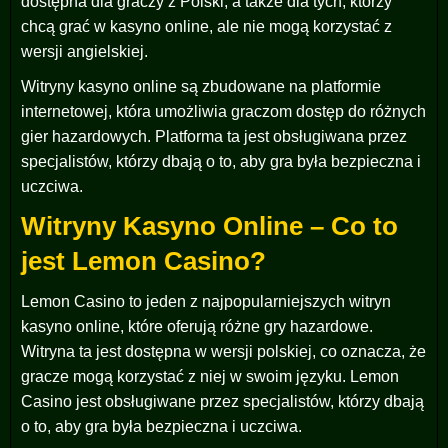
dostępna dla graczy z Polski, a także dla tych, którzy
chcą grać w kasyno online, ale nie mogą korzystać z
wersji angielskiej.
Witryny kasyno online są zbudowane na platformie
internetowej, która umożliwia graczom dostęp do różnych
gier hazardowych. Platforma ta jest obsługiwana przez
specjalistów, którzy dbają o to, aby gra była bezpieczna i
uczciwa.
Witryny Kasyno Online – Co to
jest Lemon Casino?
Lemon Casino to jeden z najpopularniejszych witryn
kasyno online, które oferują różne gry hazardowe.
Witryna ta jest dostępna w wersji polskiej, co oznacza, że
gracze mogą korzystać z niej w swoim języku. Lemon
Casino jest obsługiwane przez specjalistów, którzy dbają
o to, aby gra była bezpieczna i uczciwa.