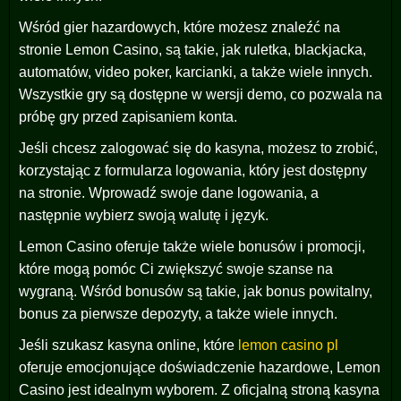
Wśród gier hazardowych, które możesz znaleźć na
stronie Lemon Casino, są takie, jak ruletka, blackjacka,
automatów, video poker, karcianki, a także wiele innych.
Wszystkie gry są dostępne w wersji demo, co pozwala na
próbę gry przed zapisaniem konta.
Jeśli chcesz zalogować się do kasyna, możesz to zrobić,
korzystając z formularza logowania, który jest dostępny
na stronie. Wprowadź swoje dane logowania, a
następnie wybierz swoją walutę i język.
Lemon Casino oferuje także wiele bonusów i promocji,
które mogą pomóc Ci zwiększyć swoje szanse na
wygraną. Wśród bonusów są takie, jak bonus powitalny,
bonus za pierwsze depozyty, a także wiele innych.
Jeśli szukasz kasyna online, które
lemon casino pl
oferuje emocjonujące doświadczenie hazardowe, Lemon
Casino jest idealnym wyborem. Z oficjalną stroną kasyna