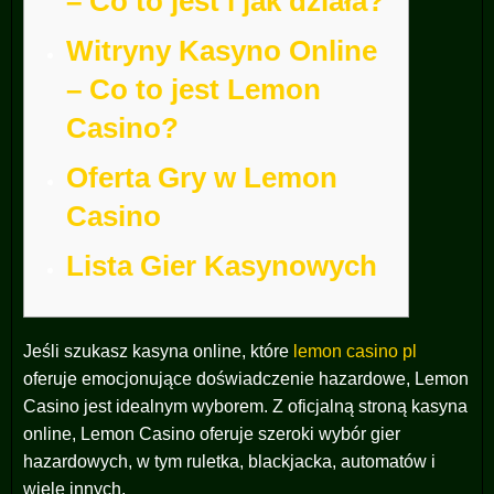
– Co to jest i jak działa?
Witryny Kasyno Online
– Co to jest Lemon
Casino?
Oferta Gry w Lemon
Casino
Lista Gier Kasynowych
Jeśli szukasz kasyna online, które
lemon casino pl
oferuje emocjonujące doświadczenie hazardowe, Lemon
Casino jest idealnym wyborem. Z oficjalną stroną kasyna
online, Lemon Casino oferuje szeroki wybór gier
hazardowych, w tym ruletka, blackjacka, automatów i
wiele innych.