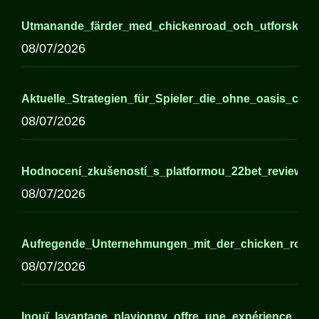
Utmanande_färder_med_chickenroad_och_utforsknin
08/07/2026
Aktuelle_Strategien_für_Spieler_die_ohne_oasis_casin
08/07/2026
Hodnocení_zkušeností_s_platformou_22bet_review_a
08/07/2026
Aufregende_Unternehmungen_mit_der_chicken_road_
08/07/2026
Inouï_lavantage_playjonny_offre_une_expérience_lud