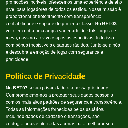
promoções incríveis, oferecemos uma experiência de alto
nível para jogadores de todos os estilos. Nossa missão é
proporcionar entretenimento com transparência,
confiabilidade e suporte de primeira classe. No
BET03
,
você encontra uma ampla variedade de slots, jogos de
mesa, cassino ao vivo e apostas esportivas, tudo isso
com bônus irresistíveis e saques rápidos. Junte-se a nós
e descubra a emoção de jogar com segurança e
praticidade!
Política de Privacidade
No
BET03
, a sua privacidade é a nossa prioridade.
Comprometemo-nos a proteger seus dados pessoais
com os mais altos padrões de segurança e transparência.
Todas as informações fornecidas pelos usuários,
incluindo dados de cadastro e transações, são
criptografadas e utilizadas apenas para melhorar sua