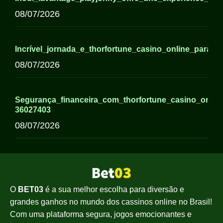
08/07/2026
Incrível_jornada_e_thorfortune_casino_online_para_
08/07/2026
Segurança_financeira_com_thorfortune_casino_online
36027403
08/07/2026
O
BET03
é a sua melhor escolha para diversão e
grandes ganhos no mundo dos cassinos online no Brasil!
Com uma plataforma segura, jogos emocionantes e