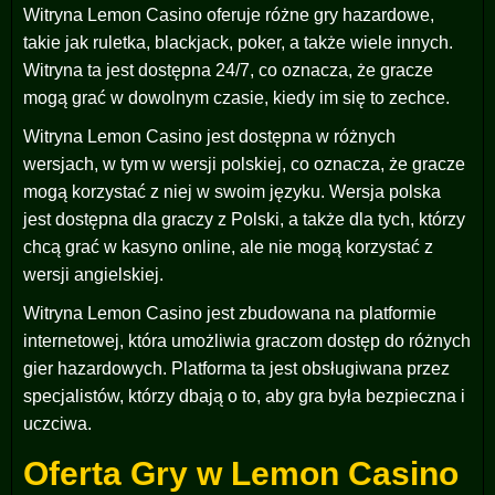
Witryna Lemon Casino oferuje różne gry hazardowe,
takie jak ruletka, blackjack, poker, a także wiele innych.
Witryna ta jest dostępna 24/7, co oznacza, że gracze
mogą grać w dowolnym czasie, kiedy im się to zechce.
Witryna Lemon Casino jest dostępna w różnych
wersjach, w tym w wersji polskiej, co oznacza, że gracze
mogą korzystać z niej w swoim języku. Wersja polska
jest dostępna dla graczy z Polski, a także dla tych, którzy
chcą grać w kasyno online, ale nie mogą korzystać z
wersji angielskiej.
Witryna Lemon Casino jest zbudowana na platformie
internetowej, która umożliwia graczom dostęp do różnych
gier hazardowych. Platforma ta jest obsługiwana przez
specjalistów, którzy dbają o to, aby gra była bezpieczna i
uczciwa.
Oferta Gry w Lemon Casino