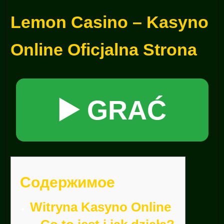
Lemon Casino – Kasyno
Online Oficjalna Strona
▶️ GRAĆ
Содержимое
Witryna Kasyno Online