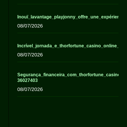
Inouï_lavantage_playjonny_offre_une_expérience
08/07/2026
Incrível_jornada_e_thorfortune_casino_online_p
08/07/2026
Segurança_financeira_com_thorfortune_casino_on
36027403
08/07/2026