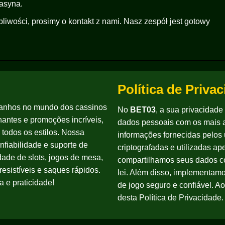
kasyna.
liwości, prosimy o kontakt z nami. Nasz zespół jest gotowy
Política de Priva
ganhos no mundo dos cassinos
No
BET03
, a sua privacidad
antes e promoções incríveis,
dados pessoais com os mais a
 todos os estilos. Nossa
informações fornecidas pelos 
nfiabilidade e suporte de
criptografadas e utilizadas a
ade de slots, jogos de mesa,
compartilhamos seus dados co
resistíveis e saques rápidos.
lei. Além disso, implementam
 e praticidade!
de jogo seguro e confiável. A
desta Política de Privacidade