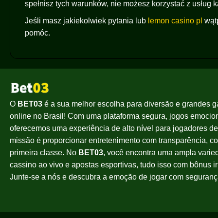
spełnisz tych warunków, nie możesz korzystać z usług 
Jeśli masz jakiekolwiek pytania lub
lemon casino pl
wątp
pomóc.
O
BET03
é a sua melhor escolha para diversão e grandes 
online no Brasil! Com uma plataforma segura, jogos emocion
oferecemos uma experiência de alto nível para jogadores de
missão é proporcionar entretenimento com transparência, co
primeira classe. No
BET03
, você encontra uma ampla varied
cassino ao vivo e apostas esportivas, tudo isso com bônus ir
Junte-se a nós e descubra a emoção de jogar com segurança