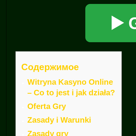
▶️
Содержимое
Witryna Kasyno Online
– Co to jest i jak działa?
Oferta Gry
Zasady i Warunki
Zasady gry