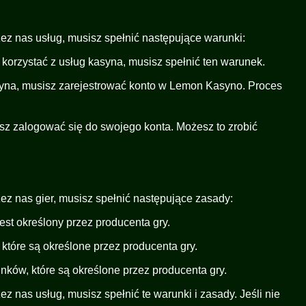
z nas usług, musisz spełnić następujące warunki:
 korzystać z usług kasyna, musisz spełnić ten warunek.
asyna, musisz zarejestrować konto w Lemon Kasyno. Proces
sz zalogować się do swojego konta. Możesz to zrobić
z nas gier, musisz spełnić następujące zasady:
jest określony przez producenta gry.
 które są określone przez producenta gry.
nków, które są określone przez producenta gry.
nas usług, musisz spełnić te warunki i zasady. Jeśli nie