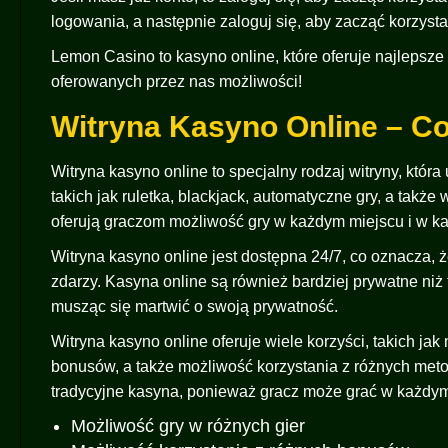
logowania, a następnie zaloguj się, aby zacząć korzyst
Lemon Casino to kasyno online, które oferuje najlepsze wa
oferowanych przez nas możliwości!
Witryna Kasyno Online – Co t
Witryna kasyno online to specjalny rodzaj witryny, któ
takich jak ruletka, blackjack, automatyczne gry, a takż
oferują graczom możliwość gry w każdym miejscu i w każ
Witryna kasyno online jest dostępna 24/7, co oznacza, ż
zdarzy. Kasyna online są również bardziej prywatne ni
musząc się martwić o swoją prywatność.
Witryna kasyno online oferuje wiele korzyści, takich ja
bonusów, a także możliwość korzystania z różnych metod
tradycyjne kasyna, ponieważ gracz może grać w każdym 
Możliwość gry w różnych gier