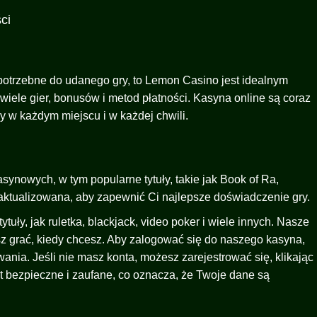
ci
o potrzebne do udanego gry, to Lemon Casino jest idealnym
wiele gier, bonusów i metod płatności. Kasyna online są coraz
y w każdym miejscu i w każdej chwili.
nowych, w tym popularne tytuły, takie jak Book of Ra,
le aktualizowana, aby zapewnić Ci najlepsze doświadczenie gry.
uły, jak ruletka, blackjack, video poker i wiele innych. Nasze
sz grać, kiedy chcesz. Aby zalogować się do naszego kasyna,
ania. Jeśli nie masz konta, możesz zarejestrować się, klikając
t bezpieczne i zaufane, co oznacza, że Twoje dane są