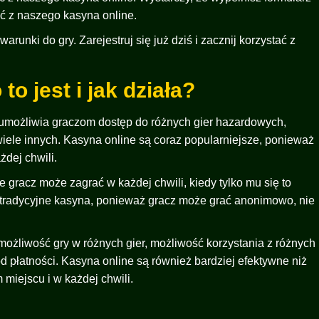
ać z naszego kasyna online.
runki do gry. Zarejestruj się już dziś i zacznij korzystać z
o jest i jak działa?
ra umożliwia graczom dostęp do różnych gier hazardowych,
e wiele innych. Kasyna online są coraz popularniejsze, ponieważ
dej chwili.
e gracz może zagrać w każdej chwili, kiedy tylko mu się to
ż tradycyjne kasyna, ponieważ gracz może grać anonimowo, nie
k możliwość gry w różnych gier, możliwość korzystania z różnych
 płatności. Kasyna online są również bardziej efektywne niż
miejscu i w każdej chwili.