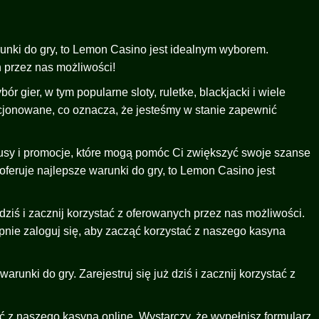
arunki do gry, to Lemon Casino jest idealnym wyborem.
ch przez nas możliwości!
r gier, w tym popularne sloty, ruletke, blackjacki i wiele
ncjonowane, co oznacza, że jesteśmy w stanie zapewnić
usy i promocje, które mogą pomóc Ci zwiększyć swoje szanse
 oferuje najlepsze warunki do gry, to Lemon Casino jest
 dziś i zacznij korzystać z oferowanych przez nas możliwości.
ępnie zaloguj się, aby zacząć korzystać z naszego kasyna
runki do gry. Zarejestruj się już dziś i zacznij korzystać z
tać z naszego kasyna online. Wystarczy, że wypełnisz formularz