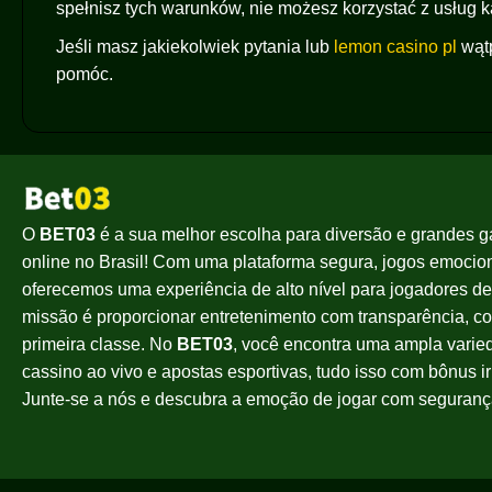
spełnisz tych warunków, nie możesz korzystać z usług 
Jeśli masz jakiekolwiek pytania lub
lemon casino pl
wątp
pomóc.
O
BET03
é a sua melhor escolha para diversão e grandes 
online no Brasil! Com uma plataforma segura, jogos emocion
oferecemos uma experiência de alto nível para jogadores de
missão é proporcionar entretenimento com transparência, co
primeira classe. No
BET03
, você encontra uma ampla varied
cassino ao vivo e apostas esportivas, tudo isso com bônus ir
Junte-se a nós e descubra a emoção de jogar com segurança