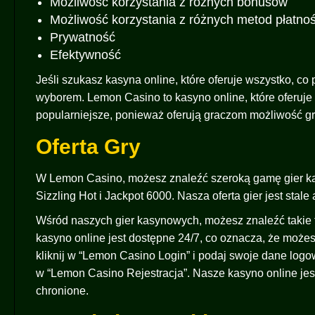
Możliwość korzystania z różnych bonusów
Możliwość korzystania z różnych metod płatnoś
Prywatność
Efektywność
Jeśli szukasz kasyna online, które oferuje wszystko, c
wyborem. Lemon Casino to kasyno online, które oferuje 
popularniejsze, ponieważ oferują graczom możliwość gr
Oferta Gry
W Lemon Casino, możesz znaleźć szeroką gamę gier kasy
Sizzling Hot i Jackpot 6000. Nasza oferta gier jest sta
Wśród naszych gier kasynowych, możesz znaleźć takie tyt
kasyno online jest dostępne 24/7, co oznacza, że może
kliknij w “Lemon Casino Login” i podaj swoje dane logow
w “Lemon Casino Rejestracja”. Nasze kasyno online jes
chronione.