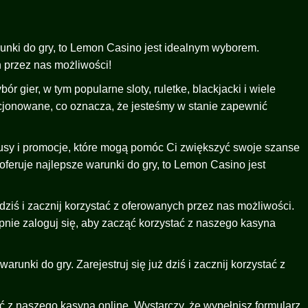
arunki do gry, to Lemon Casino jest idealnym wyborem.
ch przez nas możliwości!
r gier, w tym popularne sloty, ruletke, blackjacki i wiele
ncjonowane, co oznacza, że jesteśmy w stanie zapewnić
usy i promocje, które mogą pomóc Ci zwiększyć swoje szanse
 oferuje najlepsze warunki do gry, to Lemon Casino jest
 dziś i zacznij korzystać z oferowanych przez nas możliwości.
ępnie zaloguj się, aby zacząć korzystać z naszego kasyna
runki do gry. Zarejestruj się już dziś i zacznij korzystać z
tać z naszego kasyna online. Wystarczy, że wypełnisz formularz