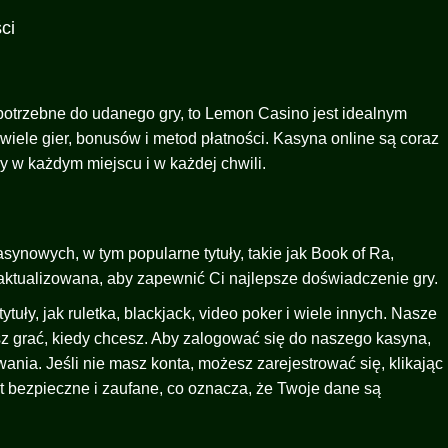
ci
o potrzebne do udanego gry, to Lemon Casino jest idealnym
wiele gier, bonusów i metod płatności. Kasyna online są coraz
y w każdym miejscu i w każdej chwili.
nowych, w tym popularne tytuły, takie jak Book of Ra,
le aktualizowana, aby zapewnić Ci najlepsze doświadczenie gry.
uły, jak ruletka, blackjack, video poker i wiele innych. Nasze
sz grać, kiedy chcesz. Aby zalogować się do naszego kasyna,
ania. Jeśli nie masz konta, możesz zarejestrować się, klikając
t bezpieczne i zaufane, co oznacza, że Twoje dane są