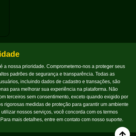
cidade
e é a nossa prioridade. Comprometemo-nos a proteger seus
ltos padrões de segurança e transparência. Todas as
usuários, incluindo dados de cadastro e transações, são
penas para melhorar sua experiência na plataforma. Não
m terceiros sem consentimento, exceto quando exigido por
os rigorosas medidas de proteção para garantir um ambiente
o utilizar nossos serviços, você concorda com os termos
. Para mais detalhes, entre em contato com nosso suporte.