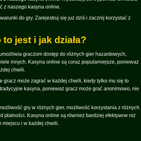
ać z naszego kasyna online.
runki do gry. Zarejestruj się już dziś i zacznij korzystać z
o jest i jak działa?
ra umożliwia graczom dostęp do różnych gier hazardowych,
e wiele innych. Kasyna online są coraz popularniejsze, ponieważ
dej chwili.
e gracz może zagrać w każdej chwili, kiedy tylko mu się to
ż tradycyjne kasyna, ponieważ gracz może grać anonimowo, nie
k możliwość gry w różnych gier, możliwość korzystania z różnych
 płatności. Kasyna online są również bardziej efektywne niż
miejscu i w każdej chwili.