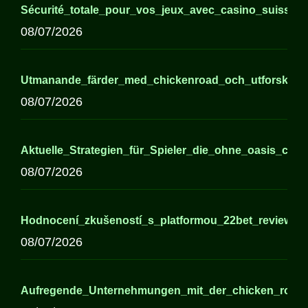
Sécurité_totale_pour_vos_jeux_avec_casino_suisse_e
08/07/2026
Utmanande_färder_med_chickenroad_och_utforsknin
08/07/2026
Aktuelle_Strategien_für_Spieler_die_ohne_oasis_casin
08/07/2026
Hodnocení_zkušeností_s_platformou_22bet_review_a
08/07/2026
Aufregende_Unternehmungen_mit_der_chicken_road_