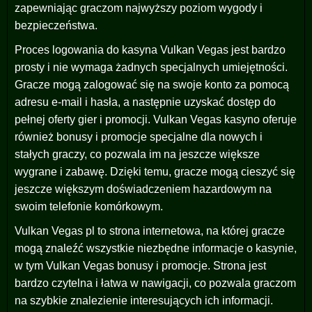
zapewniając graczom najwyższy poziom wygody i
bezpieczeństwa.
Proces logowania do kasyna Vulkan Vegas jest bardzo
prosty i nie wymaga żadnych specjalnych umiejętności.
Gracze mogą zalogować się na swoje konto za pomocą
adresu e-mail i hasła, a następnie uzyskać dostęp do
pełnej oferty gier i promocji. Vulkan Vegas kasyno oferuje
również bonusy i promocje specjalne dla nowych i
stałych graczy, co pozwala im na jeszcze większe
wygrane i zabawę. Dzięki temu, gracze mogą cieszyć się
jeszcze większym doświadczeniem hazardowym na
swoim telefonie komórkowym.
Vulkan Vegas pl to strona internetowa, na której gracze
mogą znaleźć wszystkie niezbędne informacje o kasynie,
w tym Vulkan Vegas bonusy i promocje. Strona jest
bardzo czytelna i łatwa w nawigacji, co pozwala graczom
na szybkie znalezienie interesujących ich informacji.