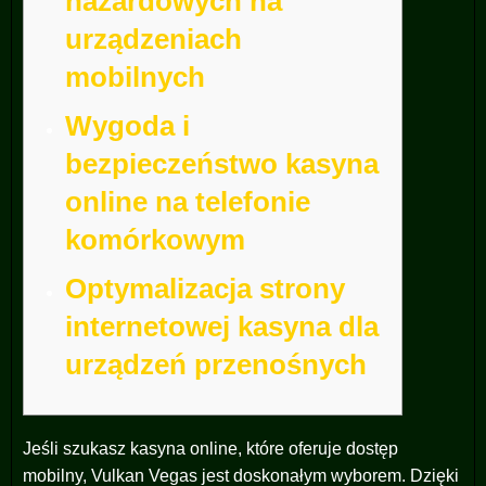
hazardowych na
urządzeniach
mobilnych
Wygoda i
bezpieczeństwo kasyna
online na telefonie
komórkowym
Optymalizacja strony
internetowej kasyna dla
urządzeń przenośnych
Jeśli szukasz kasyna online, które oferuje dostęp
mobilny, Vulkan Vegas jest doskonałym wyborem. Dzięki