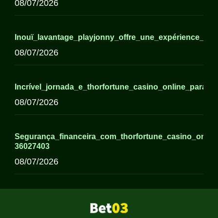
08/07/2026
Inouï_lavantage_playjonny_offre_une_expérience_lud
08/07/2026
Incrível_jornada_e_thorfortune_casino_online_para_
08/07/2026
Segurança_financeira_com_thorfortune_casino_online
36027403
08/07/2026