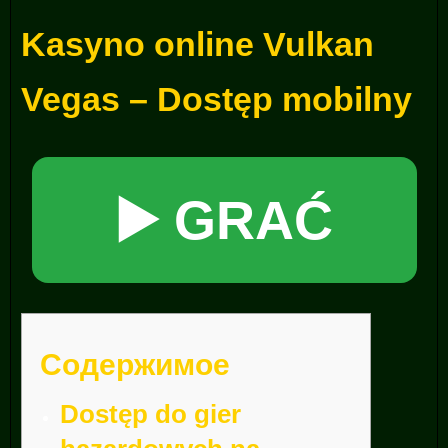
Kasyno online Vulkan
Vegas – Dostęp mobilny
▶️ GRAĆ
Содержимое
Dostęp do gier