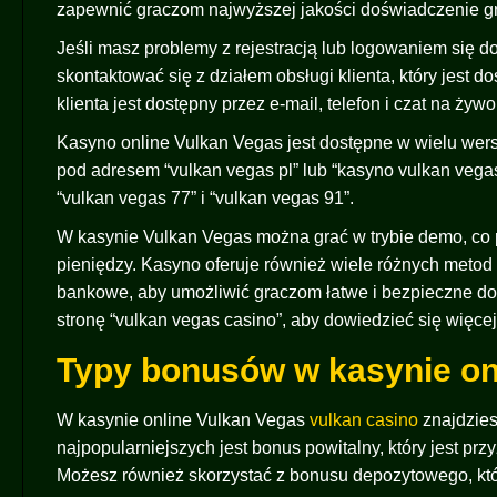
zapewnić graczom najwyższej jakości doświadczenie gr
Jeśli masz problemy z rejestracją lub logowaniem się 
skontaktować się z działem obsługi klienta, który jest d
klienta jest dostępny przez e-mail, telefon i czat na żywo
Kasyno online Vulkan Vegas jest dostępne w wielu wers
pod adresem “vulkan vegas pl” lub “kasyno vulkan vegas
“vulkan vegas 77” i “vulkan vegas 91”.
W kasynie Vulkan Vegas można grać w trybie demo, co p
pieniędzy. Kasyno oferuje również wiele różnych metod pł
bankowe, aby umożliwić graczom łatwe i bezpieczne d
stronę “vulkan vegas casino”, aby dowiedzieć się więcej
Typy bonusów w kasynie on
W kasynie online Vulkan Vegas
vulkan casino
znajdzies
najpopularniejszych jest bonus powitalny, który jest p
Możesz również skorzystać z bonusu depozytowego, któ