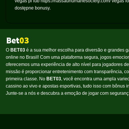
vegas pl lub https://nassauhumanesociety.com/ vegas l
dostępne bonusy.
O
BET03
é a sua melhor escolha para diversão e grandes 
online no Brasil! Com uma plataforma segura, jogos emocion
oferecemos uma experiência de alto nível para jogadores de
missão é proporcionar entretenimento com transparência, co
primeira classe. No
BET03
, você encontra uma ampla varied
cassino ao vivo e apostas esportivas, tudo isso com bônus ir
Junte-se a nós e descubra a emoção de jogar com segurança