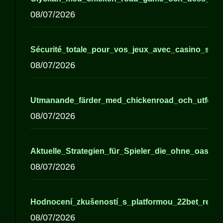
08/07/2026
Sécurité_totale_pour_vos_jeux_avec_casino_suis
08/07/2026
Utmanande_färder_med_chickenroad_och_utfors
08/07/2026
Aktuelle_Strategien_für_Spieler_die_ohne_oasis_c
08/07/2026
Hodnocení_zkušeností_s_platformou_22bet_revie
08/07/2026