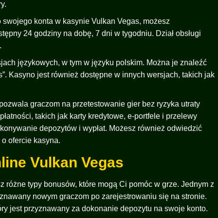
y.
do swojego konta w kasynie Vulkan Vegas, możesz
ostępny 24 godziny na dobę, 7 dni w tygodniu. Dział obsługi
.
jach językowych, w tym w języku polskim. Można je znaleźć
”. Kasyno jest również dostępne w innych wersjach, takich jak
ozwala graczom na przetestowanie gier bez ryzyka utraty
atności, takich jak karty kredytowe, e-portfele i przelewy
okonywanie depozytów i wypłat. Możesz również odwiedzić
 o ofercie kasyna.
line Vulkan Vegas
z różne typy bonusów, które mogą Ci pomóc w grze. Jednym z
rzyznawany nowym graczom po zarejestrowaniu się na stronie.
ry jest przyznawany za dokonanie depozytu na swoje konto.