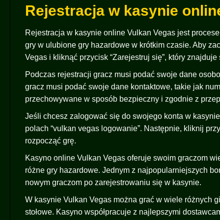
Rejestracja w kasynie onli
Rejestracja w kasynie online Vulkan Vegas jest proces
gry w ulubione gry hazardowe w krótkim czasie. Aby za
Vegas i kliknąć przycisk “Zarejestruj się”, który znajdu
Podczas rejestracji gracz musi podać swoje dane osobowe
gracz musi podać swoje dane kontaktowe, takie jak num
przechowywane w sposób bezpieczny i zgodnie z przep
Jeśli chcesz zalogować się do swojego konta w kasynie
polach “vulkan vegas logowanie”. Następnie, kliknij prz
rozpocząć grę.
Kasyno online Vulkan Vegas oferuje swoim graczom wie
różne gry hazardowe. Jednym z najpopularniejszych bon
nowym graczom po zarejestrowaniu się w kasynie.
W kasynie Vulkan Vegas można grać w wiele różnych gie
stołowe. Kasyno współpracuje z najlepszymi dostawcam