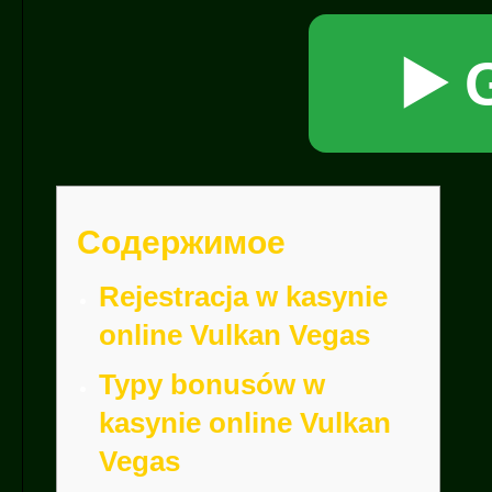
▶️
Содержимое
Rejestracja w kasynie
online Vulkan Vegas
Typy bonusów w
kasynie online Vulkan
Vegas