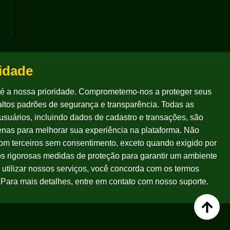
cidade
e é a nossa prioridade. Comprometemo-nos a proteger seus
ltos padrões de segurança e transparência. Todas as
usuários, incluindo dados de cadastro e transações, são
penas para melhorar sua experiência na plataforma. Não
m terceiros sem consentimento, exceto quando exigido por
os rigorosas medidas de proteção para garantir um ambiente
o utilizar nossos serviços, você concorda com os termos
. Para mais detalhes, entre em contato com nosso suporte.