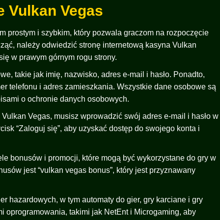
ne Vulkan Vegas
em prostym i szybkim, który pozwala graczom na rozpoczęcie
cząć, należy odwiedzić stronę internetową kasyna Vulkan
je się w prawym górnym rogu strony.
, takie jak imię, nazwisko, adres e-mail i hasło. Ponadto,
er telefonu i adres zamieszkania. Wszystkie dane osobowe są
isami o ochronie danych osobowych.
 Vulkan Vegas, musisz wprowadzić swój adres e-mail i hasło w
ycisk “Zaloguj się”, aby uzyskać dostęp do swojego konta i
le bonusów i promocji, które mogą być wykorzystane do gry w
usów jest “vulkan vegas bonus”, który jest przyznawany
r hazardowych, w tym automaty do gier, gry karciane i gry
i oprogramowania, takimi jak NetEnt i Microgaming, aby