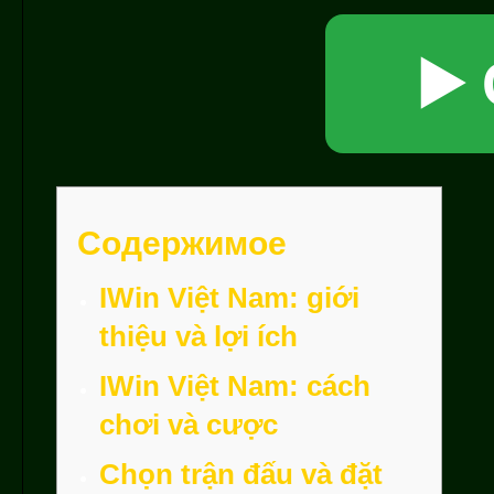
▶️
Содержимое
IWin Việt Nam: giới
thiệu và lợi ích
IWin Việt Nam: cách
chơi và cược
Chọn trận đấu và đặt