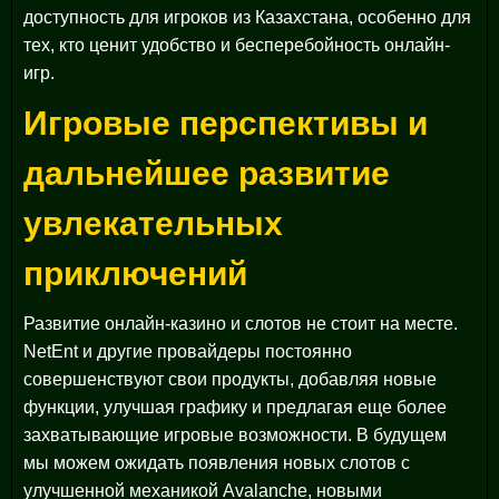
доступность для игроков из Казахстана, особенно для
тех, кто ценит удобство и бесперебойность онлайн-
игр.
Игровые перспективы и
дальнейшее развитие
увлекательных
приключений
Развитие онлайн-казино и слотов не стоит на месте.
NetEnt и другие провайдеры постоянно
совершенствуют свои продукты, добавляя новые
функции, улучшая графику и предлагая еще более
захватывающие игровые возможности. В будущем
мы можем ожидать появления новых слотов с
улучшенной механикой Avalanche, новыми