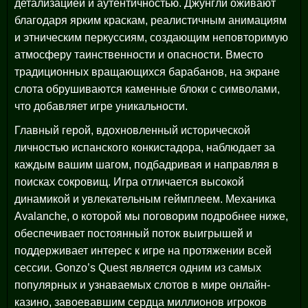
детализацией и аутентичностью. Джунгли оживают
благодаря ярким краскам, реалистичным анимациям
и этническим перкуссиям, создающим неповторимую
атмосферу таинственности и опасности. Вместо
традиционных вращающихся барабанов, на экране
слота обрушиваются каменные блоки с символами,
что добавляет игре уникальности.
Главный герой, вдохновленный исторической
личностью испанского конкистадора, наблюдает за
каждым вашим шагом, подбадривая и направляя в
поисках сокровищ. Игра отличается высокой
динамикой и увлекательным геймплеем. Механика
Avalanche, о которой мы поговорим подробнее ниже,
обеспечивает постоянный поток выигрышей и
поддерживает интерес к игре на протяжении всей
сессии. Gonzo’s Quest является одним из самых
популярных и узнаваемых слотов в мире онлайн-
казино, завоевавшим сердца миллионов игроков