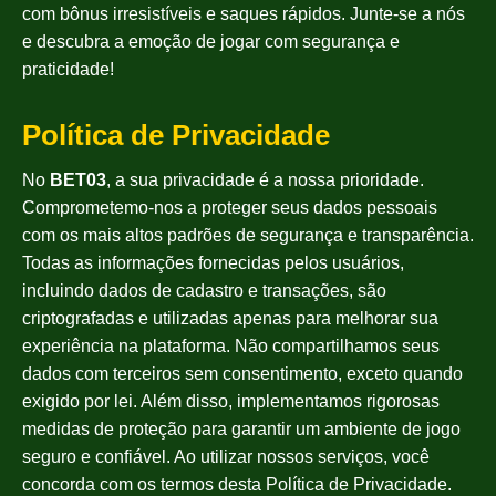
com bônus irresistíveis e saques rápidos. Junte-se a nós
e descubra a emoção de jogar com segurança e
praticidade!
Política de Privacidade
No
BET03
, a sua privacidade é a nossa prioridade.
Comprometemo-nos a proteger seus dados pessoais
com os mais altos padrões de segurança e transparência.
Todas as informações fornecidas pelos usuários,
incluindo dados de cadastro e transações, são
criptografadas e utilizadas apenas para melhorar sua
experiência na plataforma. Não compartilhamos seus
dados com terceiros sem consentimento, exceto quando
exigido por lei. Além disso, implementamos rigorosas
medidas de proteção para garantir um ambiente de jogo
seguro e confiável. Ao utilizar nossos serviços, você
concorda com os termos desta Política de Privacidade.