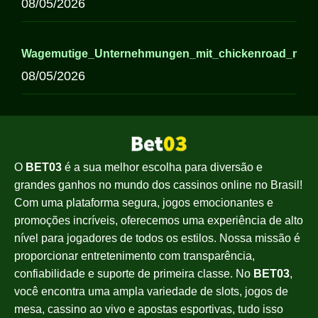
08/05/2026
Wagemutige_Unternehmungen_mit_chickenroad_meis
08/05/2026
O
BET03
é a sua melhor escolha para diversão e
grandes ganhos no mundo dos cassinos online no Brasil!
Com uma plataforma segura, jogos emocionantes e
promoções incríveis, oferecemos uma experiência de alto
nível para jogadores de todos os estilos. Nossa missão é
proporcionar entretenimento com transparência,
confiabilidade e suporte de primeira classe. No
BET03
,
você encontra uma ampla variedade de slots, jogos de
mesa, cassino ao vivo e apostas esportivas, tudo isso