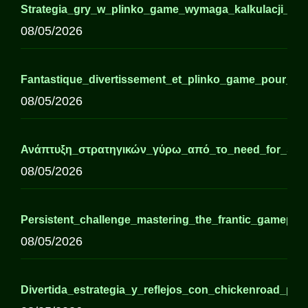
Strategia_gry_w_plinko_game_wymaga_kalkulacji_ryz
08/05/2026
Fantastique_divertissement_et_plinko_game_pour_max
08/05/2026
Ανάπτυξη_στρατηγικών_γύρω_από_το_need_for_slot
08/05/2026
Persistent_challenge_mastering_the_frantic_gamepla
08/05/2026
Divertida_estrategia_y_reflejos_con_chickenroad_para