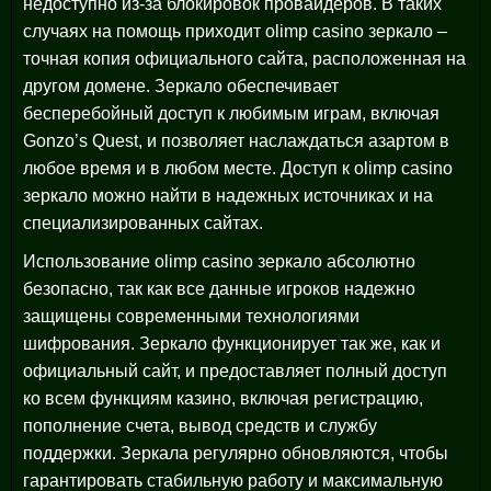
недоступно из-за блокировок провайдеров. В таких
случаях на помощь приходит olimp casino зеркало –
точная копия официального сайта, расположенная на
другом домене. Зеркало обеспечивает
бесперебойный доступ к любимым играм, включая
Gonzo’s Quest, и позволяет наслаждаться азартом в
любое время и в любом месте. Доступ к olimp casino
зеркало можно найти в надежных источниках и на
специализированных сайтах.
Использование olimp casino зеркало абсолютно
безопасно, так как все данные игроков надежно
защищены современными технологиями
шифрования. Зеркало функционирует так же, как и
официальный сайт, и предоставляет полный доступ
ко всем функциям казино, включая регистрацию,
пополнение счета, вывод средств и службу
поддержки. Зеркала регулярно обновляются, чтобы
гарантировать стабильную работу и максимальную