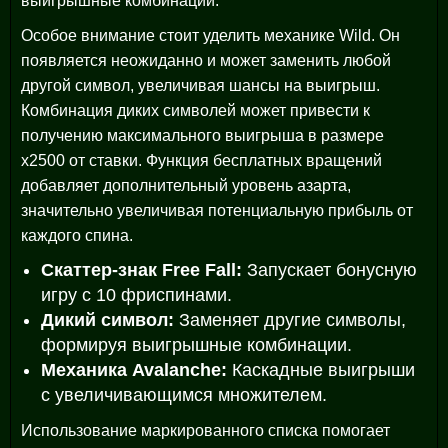
выигрышные комбинации.
Особое внимание стоит уделить механике Wild. Он
появляется неожиданно и может заменить любой
другой символ, увеличивая шансы на выигрыш.
Комбинация диких символей может привести к
получению максимального выигрыша в размере
x2500 от ставки. Функция бесплатных вращений
добавляет дополнительный уровень азарта,
значительно увеличивая потенциальную прибыль от
каждого спина.
Скаттер-знак Free Fall:
Запускает бонусную
игру с 10 фриспинами.
Дикий символ:
Заменяет другие символы,
формируя выигрышные комбинации.
Механика Avalanche:
Каскадные выигрыши
с увеличивающимся множителем.
Использование маркированного списка помогает