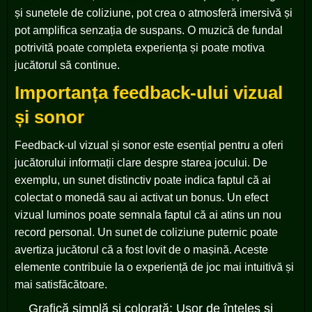
și sunetele de coliziune, pot crea o atmosferă imersivă și
pot amplifica senzația de suspans. O muzică de fundal
potrivită poate completa experiența și poate motiva
jucătorul să continue.
Importanța feedback-ului vizual
și sonor
Feedback-ul vizual și sonor este esențial pentru a oferi
jucătorului informații clare despre starea jocului. De
exemplu, un sunet distinctiv poate indica faptul că ai
colectat o monedă sau ai activat un bonus. Un efect
vizual luminos poate semnala faptul că ai atins un nou
record personal. Un sunet de coliziune puternic poate
avertiza jucătorul că a fost lovit de o mașină. Aceste
elemente contribuie la o experiență de joc mai intuitivă și
mai satisfăcătoare.
Grafică simplă și colorată:
Ușor de înțeles și