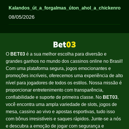
Kalandos_út_a_forgalmas_úton_ahol_a_chickenroad_j
08/05/2026
O
BET03
é a sua melhor escolha para diversão e
grandes ganhos no mundo dos cassinos online no Brasil!
Com uma plataforma segura, jogos emocionantes e
promoções incríveis, oferecemos uma experiência de alto
nível para jogadores de todos os estilos. Nossa missão é
proporcionar entretenimento com transparência,
confiabilidade e suporte de primeira classe. No
BET03
,
você encontra uma ampla variedade de slots, jogos de
mesa, cassino ao vivo e apostas esportivas, tudo isso
com bônus irresistíveis e saques rápidos. Junte-se a nós
e descubra a emoção de jogar com segurança e