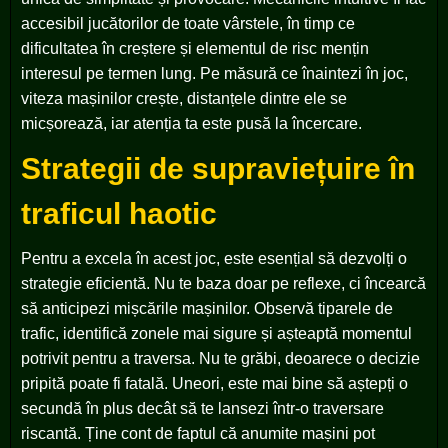
accesibil jucătorilor de toate vârstele, în timp ce
dificultatea în creștere și elementul de risc mențin
interesul pe termen lung. Pe măsură ce înaintezi în joc,
viteza mașinilor crește, distanțele dintre ele se
micșorează, iar atenția ta este pusă la încercare.
Strategii de supraviețuire în
traficul haotic
Pentru a excela în acest joc, este esențial să dezvolți o
strategie eficientă. Nu te baza doar pe reflexe, ci încearcă
să anticipezi mișcările mașinilor. Observă tiparele de
trafic, identifică zonele mai sigure și așteaptă momentul
potrivit pentru a traversa. Nu te grăbi, deoarece o decizie
pripită poate fi fatală. Uneori, este mai bine să aștepți o
secundă în plus decât să te lansezi într-o traversare
riscantă. Ține cont de faptul că anumite mașini pot