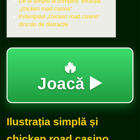
De la simplu la complex: evoluția
„chicken road casino”
Potențialul „chicken road casino”
dincolo de distracție
🔥
Joacă ▶️
Ilustrația simplă și
chicken road casino