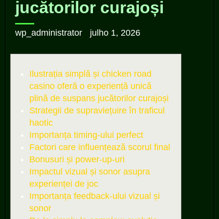
jucătorilor curajoși
wp_administrator
julho 1, 2026
Ilustrația simplă și chicken road
casino oferă o experiență unică
plină de suspans jucătorilor curajoși
Strategii de supraviețuire în traficul
haotic
Importanța timing-ului perfect
Factori care influențează scorul final
Bonusuri și power-up-uri
Impactul vizual și sonor asupra
experienței de joc
Importanța feedback-ului vizual și
sonor