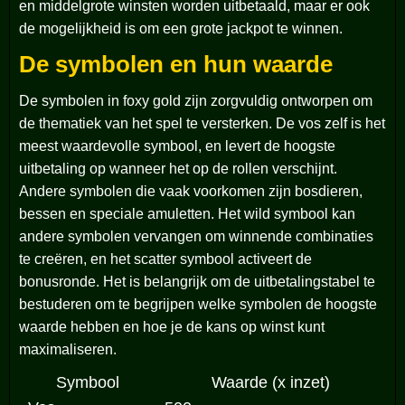
en middelgrote winsten worden uitbetaald, maar er ook
de mogelijkheid is om een grote jackpot te winnen.
De symbolen en hun waarde
De symbolen in foxy gold zijn zorgvuldig ontworpen om
de thematiek van het spel te versterken. De vos zelf is het
meest waardevolle symbool, en levert de hoogste
uitbetaling op wanneer het op de rollen verschijnt.
Andere symbolen die vaak voorkomen zijn bosdieren,
bessen en speciale amuletten. Het wild symbool kan
andere symbolen vervangen om winnende combinaties
te creëren, en het scatter symbool activeert de
bonusronde. Het is belangrijk om de uitbetalingstabel te
bestuderen om te begrijpen welke symbolen de hoogste
waarde hebben en hoe je de kans op winst kunt
maximaliseren.
Symbool
Waarde (x inzet)