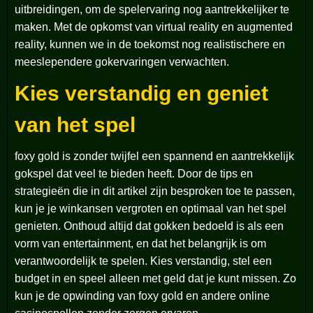
uitbreidingen, om de spelervaring nog aantrekkelijker te
maken. Met de opkomst van virtual reality en augmented
reality, kunnen we in de toekomst nog realistischere en
meeslependere gokervaringen verwachten.
Kies verstandig en geniet
van het spel
foxy gold is zonder twijfel een spannend en aantrekkelijk
gokspel dat veel te bieden heeft. Door de tips en
strategieën die in dit artikel zijn besproken toe te passen,
kun je je winkansen vergroten en optimaal van het spel
genieten. Onthoud altijd dat gokken bedoeld is als een
vorm van entertainment, en dat het belangrijk is om
verantwoordelijk te spelen. Kies verstandig, stel een
budget in en speel alleen met geld dat je kunt missen. Zo
kun je de opwinding van foxy gold en andere online