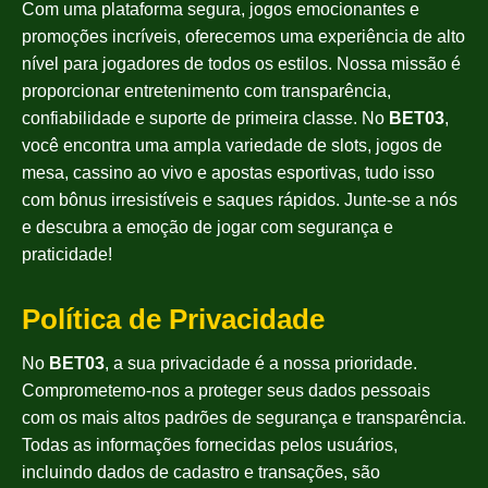
Com uma plataforma segura, jogos emocionantes e
promoções incríveis, oferecemos uma experiência de alto
nível para jogadores de todos os estilos. Nossa missão é
proporcionar entretenimento com transparência,
confiabilidade e suporte de primeira classe. No
BET03
,
você encontra uma ampla variedade de slots, jogos de
mesa, cassino ao vivo e apostas esportivas, tudo isso
com bônus irresistíveis e saques rápidos. Junte-se a nós
e descubra a emoção de jogar com segurança e
praticidade!
Política de Privacidade
No
BET03
, a sua privacidade é a nossa prioridade.
Comprometemo-nos a proteger seus dados pessoais
com os mais altos padrões de segurança e transparência.
Todas as informações fornecidas pelos usuários,
incluindo dados de cadastro e transações, são