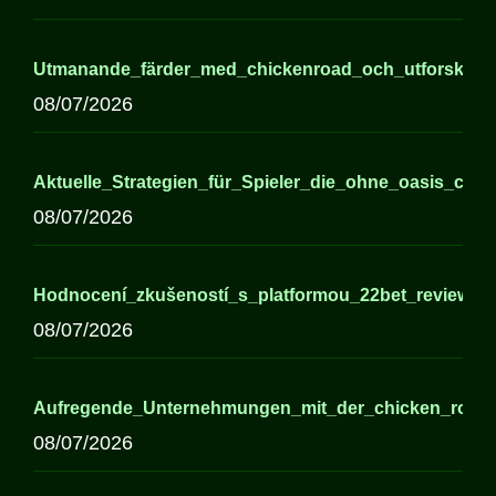
Utmanande_färder_med_chickenroad_och_utforsknin
08/07/2026
Aktuelle_Strategien_für_Spieler_die_ohne_oasis_casin
08/07/2026
Hodnocení_zkušeností_s_platformou_22bet_review_a
08/07/2026
Aufregende_Unternehmungen_mit_der_chicken_road_
08/07/2026