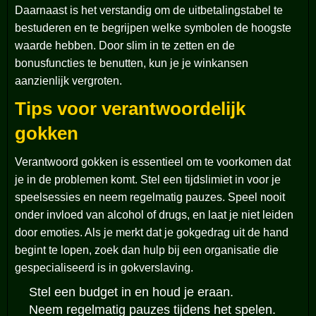
Daarnaast is het verstandig om de uitbetalingstabel te
bestuderen en te begrijpen welke symbolen de hoogste
waarde hebben. Door slim in te zetten en de
bonusfuncties te benutten, kun je je winkansen
aanzienlijk vergroten.
Tips voor verantwoordelijk
gokken
Verantwoord gokken is essentieel om te voorkomen dat
je in de problemen komt. Stel een tijdslimiet in voor je
speelsessies en neem regelmatig pauzes. Speel nooit
onder invloed van alcohol of drugs, en laat je niet leiden
door emoties. Als je merkt dat je gokgedrag uit de hand
begint te lopen, zoek dan hulp bij een organisatie die
gespecialiseerd is in gokverslaving.
Stel een budget in en houd je eraan.
Neem regelmatig pauzes tijdens het spelen.