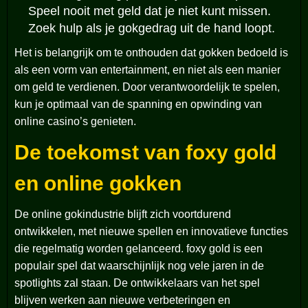
Speel nooit met geld dat je niet kunt missen.
Zoek hulp als je gokgedrag uit de hand loopt.
Het is belangrijk om te onthouden dat gokken bedoeld is
als een vorm van entertainment, en niet als een manier
om geld te verdienen. Door verantwoordelijk te spelen,
kun je optimaal van de spanning en opwinding van
online casino’s genieten.
De toekomst van foxy gold
en online gokken
De online gokindustrie blijft zich voortdurend
ontwikkelen, met nieuwe spellen en innovatieve functies
die regelmatig worden gelanceerd. foxy gold is een
populair spel dat waarschijnlijk nog vele jaren in de
spotlights zal staan. De ontwikkelaars van het spel
blijven werken aan nieuwe verbeteringen en