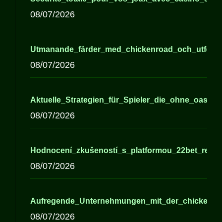
08/07/2026
Utmanande_färder_med_chickenroad_och_utfors
08/07/2026
Aktuelle_Strategien_für_Spieler_die_ohne_oasis_c
08/07/2026
Hodnocení_zkušeností_s_platformou_22bet_revie
08/07/2026
Aufregende_Unternehmungen_mit_der_chicken_ro
08/07/2026