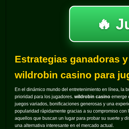
🔥 J
Estrategias ganadoras y
wildrobin casino para j
En el dinámico mundo del entretenimiento en línea, la
prioridad para los jugadores.
wildrobin casino
emerge c
juegos variados, bonificaciones generosas y una experie
popularidad rápidamente gracias a su compromiso con la 
aquellos que buscan un lugar para probar su suerte y dis
una alternativa interesante en el mercado actual.