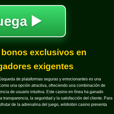
uega ▶️
 bonos exclusivos en
ugadores exigentes
 búsqueda de plataformas seguras y emocionantes es una
omo una opción atractiva, ofreciendo una combinación de
ncia de usuario intuitiva. Este casino en línea ha ganado
transparencia, la seguridad y la satisfacción del cliente. Para
frutar de la adrenalina del juego, wildrobin casino presenta