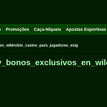
e
Promoções
Caça-Níqueis
Apostas Esportivas
en_wildrobin_casino_para_jugadores_exig
y_bonos_exclusivos_en_wil