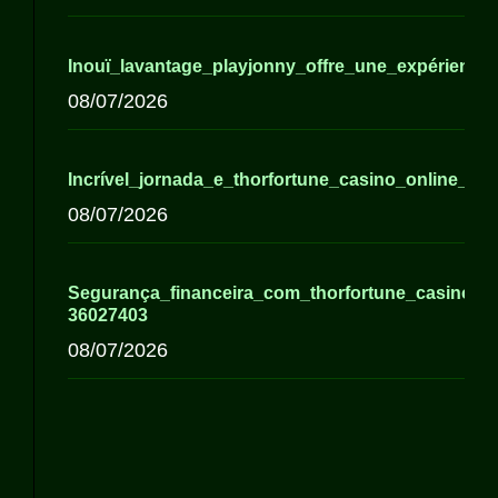
Inouï_lavantage_playjonny_offre_une_expérience
08/07/2026
Incrível_jornada_e_thorfortune_casino_online_p
08/07/2026
Segurança_financeira_com_thorfortune_casino_on
36027403
08/07/2026