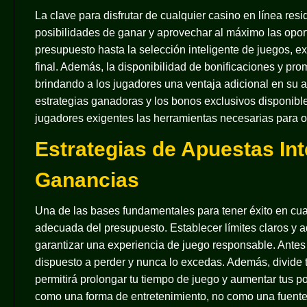
La clave para disfrutar de cualquier casino en línea re
posibilidades de ganar y aprovechar al máximo las opor
presupuesto hasta la selección inteligente de juegos, ex
final. Además, la disponibilidad de bonificaciones y pro
brindando a los jugadores una ventaja adicional en su av
estrategias ganadoras y los bonos exclusivos disponib
jugadores exigentes las herramientas necesarias para o
Estrategias de Apuestas Int
Ganancias
Una de las bases fundamentales para tener éxito en cual
adecuada del presupuesto. Establecer límites claros y ad
garantizar una experiencia de juego responsable. Ante
dispuesto a perder y nunca lo excedas. Además, divide
permitirá prolongar tu tiempo de juego y aumentar tus p
como una forma de entretenimiento, no como una fuente