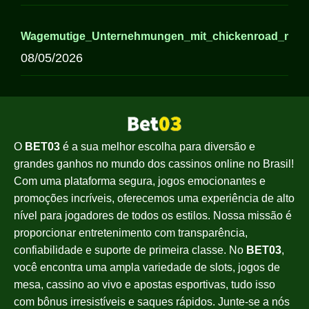
Wagemutige_Unternehmungen_mit_chickenroad_meis
08/05/2026
O
BET03
é a sua melhor escolha para diversão e
grandes ganhos no mundo dos cassinos online no Brasil!
Com uma plataforma segura, jogos emocionantes e
promoções incríveis, oferecemos uma experiência de alto
nível para jogadores de todos os estilos. Nossa missão é
proporcionar entretenimento com transparência,
confiabilidade e suporte de primeira classe. No
BET03
,
você encontra uma ampla variedade de slots, jogos de
mesa, cassino ao vivo e apostas esportivas, tudo isso
com bônus irresistíveis e saques rápidos. Junte-se a nós