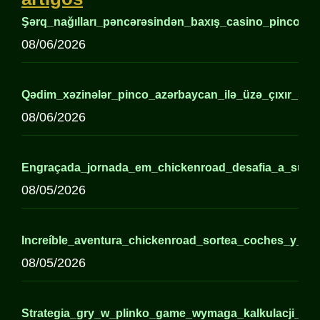
Şərq_nağılları_pəncərəsindən_baxış_casino_pinco_il
08/06/2026
Qədim_xəzinələr_pinco_azərbaycan_ilə_üzə_çıxır_ska
08/06/2026
Engraçada_jornada_em_chickenroad_desafia_a_sua_a
08/05/2026
Increíble_aventura_chickenroad_sortea_coches_y_ma
08/05/2026
Strategia_gry_w_plinko_game_wymaga_kalkulacji_ryz