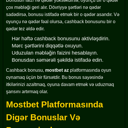
Bonusun faizi nə qədər yüksəkdirsə, oyunçu bir o qədər
çox məbləği geri alır. Dövriyyə şərtləri nə qədər
sadədirsə, bonusu istifadə etmək bir o qədər asandır. Və
oyunçu nə qədər fəal olursa, cashback bonusunu bir o
qədər tez əldə edir.
Hər həftə cashback bonusunu aktivləşdirin.
Mərc şərtlərini diqqətlə oxuyun.
Uduzulan məbləğin faizini hesablayın.
Bonusdan səmərəli şəkildə istifadə edin.
Cashback bonusu,
mostbet az
platformasında oyun
oynamaq üçün bir fürsətdir. Bu bonus sayəsində
itkilərinizi azaltmaq, oyuna davam etmək və uduzmaq
şansını artırmaq olar.
Mostbet Platformasında
Digər Bonuslar Və