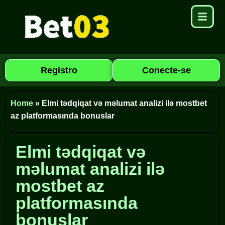
Registro
Conecte-se
Home
»
Elmi tədqiqat və məlumat analizi ilə mostbet
az platformasında bonuslar
Elmi tədqiqat və
məlumat analizi ilə
mostbet az
platformasında
bonuslar