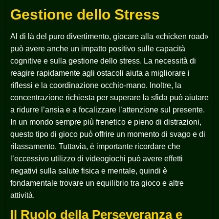
Gestione dello Stress
Al di là del puro divertimento, giocare alla «chicken road»
può avere anche un impatto positivo sulle capacità
cognitive e sulla gestione dello stress. La necessità di
reagire rapidamente agli ostacoli aiuta a migliorare i
riflessi e la coordinazione occhio-mano. Inoltre, la
concentrazione richiesta per superare la sfida può aiutare
a ridurre l’ansia e a focalizzare l’attenzione sul presente.
In un mondo sempre più frenetico e pieno di distrazioni,
questo tipo di gioco può offrire un momento di svago e di
rilassamento. Tuttavia, è importante ricordare che
l’eccessivo utilizzo di videogiochi può avere effetti
negativi sulla salute fisica e mentale, quindi è
fondamentale trovare un equilibrio tra gioco e altre
attività.
Il Ruolo della Perseveranza e