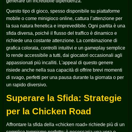
generare un’incredibile dipendenza.
Questo tipo di gioco, spesso disponibile su piattaforme
mobile o come minigioco online, cattura l’attenzione per
la sua natura frenetica e imprevedibile. Ogni partita è una
sfida diversa, poiché il flusso del traffico è dinamico e
richiede una costante attenzione. La combinazione di
grafica colorata, controlli intuitivi e un gameplay semplice
lo rende accessibile a tutti, dai giocatori occasionali agli
appassionati più incalliti. L'appeal di questo genere
risiede anche nella sua capacità di offrire brevi momenti
di svago, perfetti per una pausa durante la giornata o per
un rapido diversivo.
Superare la Sfida: Strategie
per la Chicken Road
Affrontare la sfida della «chicken road» richiede più di un
semplice tempismo perfetto; è necessaria una vera e