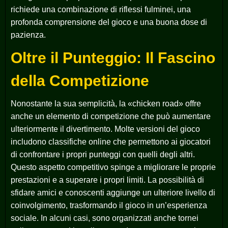
richiede una combinazione di riflessi fulminei, una
profonda comprensione del gioco e una buona dose di
pazienza.
Oltre il Punteggio: Il Fascino
della Competizione
Nonostante la sua semplicità, la «chicken road» offre
anche un elemento di competizione che può aumentare
ulteriormente il divertimento. Molte versioni del gioco
includono classifiche online che permettono ai giocatori
di confrontare i propri punteggi con quelli degli altri.
Questo aspetto competitivo spinge a migliorare le proprie
prestazioni e a superare i propri limiti. La possibilità di
sfidare amici e conoscenti aggiunge un ulteriore livello di
coinvolgimento, trasformando il gioco in un’esperienza
sociale. In alcuni casi, sono organizzati anche tornei