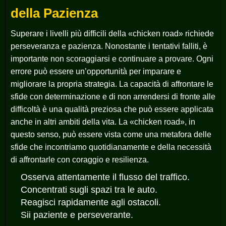
della Pazienza
Superare i livelli più difficili della «chicken road» richiede
perseveranza e pazienza. Nonostante i tentativi falliti, è
importante non scoraggiarsi e continuare a provare. Ogni
errore può essere un’opportunità per imparare e
migliorare la propria strategia. La capacità di affrontare le
sfide con determinazione e di non arrendersi di fronte alle
difficoltà è una qualità preziosa che può essere applicata
anche in altri ambiti della vita. La «chicken road», in
questo senso, può essere vista come una metafora delle
sfide che incontriamo quotidianamente e della necessità
di affrontarle con coraggio e resilienza.
Osserva attentamente il flusso del traffico.
Concentrati sugli spazi tra le auto.
Reagisci rapidamente agli ostacoli.
Sii paziente e perseverante.