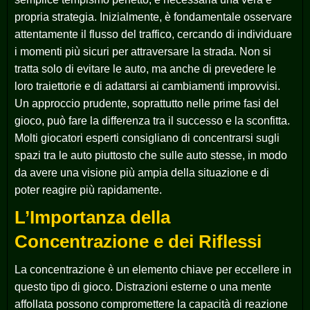
propria strategia. Inizialmente, è fondamentale osservare
attentamente il flusso del traffico, cercando di individuare
i momenti più sicuri per attraversare la strada. Non si
tratta solo di evitare le auto, ma anche di prevedere le
loro traiettorie e di adattarsi ai cambiamenti improvvisi.
Un approccio prudente, soprattutto nelle prime fasi del
gioco, può fare la differenza tra il successo e la sconfitta.
Molti giocatori esperti consigliano di concentrarsi sugli
spazi tra le auto piuttosto che sulle auto stesse, in modo
da avere una visione più ampia della situazione e di
poter reagire più rapidamente.
L’Importanza della
Concentrazione e dei Riflessi
La concentrazione è un elemento chiave per eccellere in
questo tipo di gioco. Distrazioni esterne o una mente
affollata possono compromettere la capacità di reazione