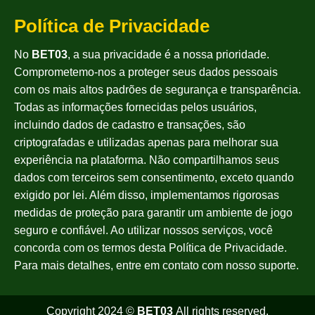
Política de Privacidade
No
BET03
, a sua privacidade é a nossa prioridade.
Comprometemo-nos a proteger seus dados pessoais
com os mais altos padrões de segurança e transparência.
Todas as informações fornecidas pelos usuários,
incluindo dados de cadastro e transações, são
criptografadas e utilizadas apenas para melhorar sua
experiência na plataforma. Não compartilhamos seus
dados com terceiros sem consentimento, exceto quando
exigido por lei. Além disso, implementamos rigorosas
medidas de proteção para garantir um ambiente de jogo
seguro e confiável. Ao utilizar nossos serviços, você
concorda com os termos desta Política de Privacidade.
Para mais detalhes, entre em contato com nosso suporte.
Copyright 2024 ©
BET03
All rights reserved.