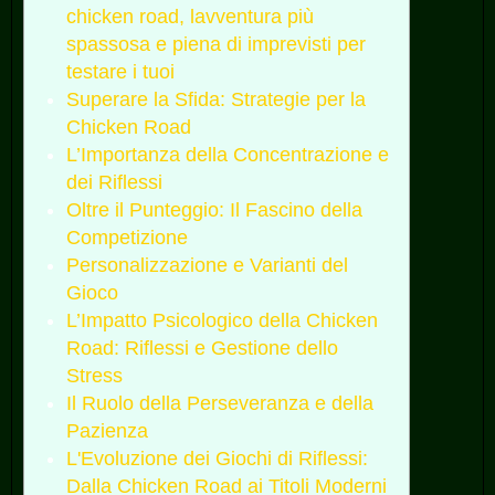
chicken road, lavventura più
spassosa e piena di imprevisti per
testare i tuoi
Superare la Sfida: Strategie per la
Chicken Road
L’Importanza della Concentrazione e
dei Riflessi
Oltre il Punteggio: Il Fascino della
Competizione
Personalizzazione e Varianti del
Gioco
L’Impatto Psicologico della Chicken
Road: Riflessi e Gestione dello
Stress
Il Ruolo della Perseveranza e della
Pazienza
L'Evoluzione dei Giochi di Riflessi:
Dalla Chicken Road ai Titoli Moderni