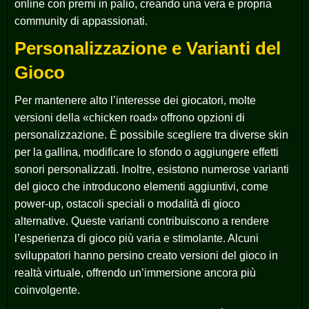
online con premi in palio, creando una vera e propria
community di appassionati.
Personalizzazione e Varianti del
Gioco
Per mantenere alto l’interesse dei giocatori, molte
versioni della «chicken road» offrono opzioni di
personalizzazione. È possibile scegliere tra diverse skin
per la gallina, modificare lo sfondo o aggiungere effetti
sonori personalizzati. Inoltre, esistono numerose varianti
del gioco che introducono elementi aggiuntivi, come
power-up, ostacoli speciali o modalità di gioco
alternative. Queste varianti contribuiscono a rendere
l’esperienza di gioco più varia e stimolante. Alcuni
sviluppatori hanno persino creato versioni del gioco in
realtà virtuale, offrendo un’immersione ancora più
coinvolgente.