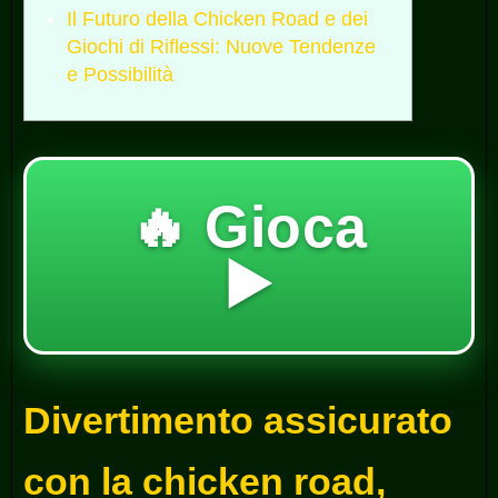
Il Futuro della Chicken Road e dei
Giochi di Riflessi: Nuove Tendenze
e Possibilità
🔥 Gioca
▶️
Divertimento assicurato
con la chicken road,