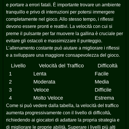
e portare a errori fatali. È importante trovare un ambiente
tranquillo e privo di interruzioni per potersi immergere
completamente nel gioco. Allo stesso tempo, i riflessi
devono essere pronti e reattivi. La velocità con cui si
preme il pulsante per far muovere la gallina è cruciale per
evitare gli ostacoli e massimizzare il punteggio.
L’allenamento costante può aiutare a migliorare i riflessi
e a sviluppare una maggiore consapevolezza del gioco.
Livello
Velocità del Traffico
Difficoltà
1
Lenta
Facile
2
Moderata
Media
3
Veloce
Difficile
4
Molto Veloce
Estrema
Come si può vedere dalla tabella, la velocità del traffico
aumenta progressivamente con il livello di difficoltà,
richiedendo ai giocatori di adattare la propria strategia e
di migliorare le proprie abilità. Superare i livelli più alti