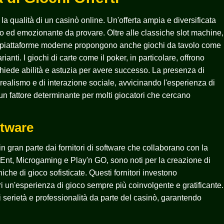
la qualità di un casinò online. Un'offerta ampia e diversificata
vo ed emozionante da provare. Oltre alle classiche slot machine,
, le piattaforme moderne propongono anche giochi da tavolo come
ianti. I giochi di carte come il poker, in particolare, offrono
chiede abilità e astuzia per avere successo. La presenza di
 realismo e di interazione sociale, avvicinando l'esperienza di
un fattore determinante per molti giocatori che cercano
ftware
in gran parte dai fornitori di software che collaborano con la
etEnt, Microgaming e Play'n GO, sono noti per la creazione di
che di gioco sofisticate. Questi fornitori investono
ori un'esperienza di gioco sempre più coinvolgente e gratificante.
 di serietà e professionalità da parte del casinò, garantendo