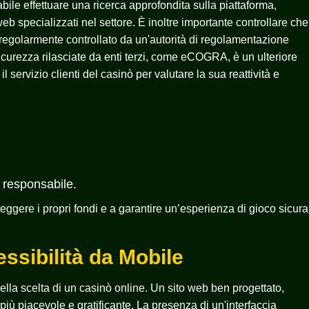
iabile effettuare una ricerca approfondita sulla piattaforma,
web specializzati nel settore. È inoltre importante controllare che
a regolarmente controllato da un'autorità di regolamentazione
sicurezza rilasciate da enti terzi, come eCOGRA, è un ulteriore
 il servizio clienti del casinò per valutare la sua reattività e
o responsabile.
oteggere i propri fondi e a garantire un’esperienza di gioco sicura
ssibilità da Mobile
ella scelta di un casinò online. Un sito web ben progettato,
 più piacevole e gratificante. La presenza di un'interfaccia