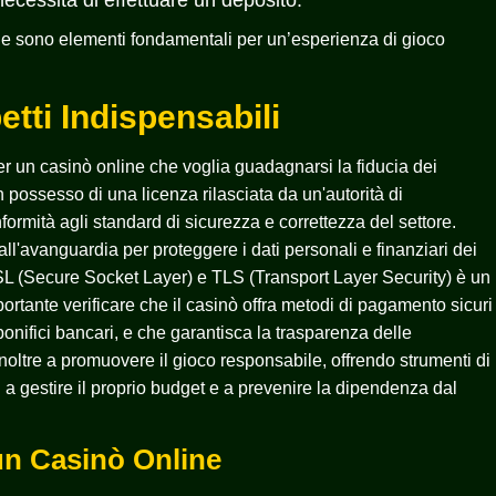
ecessità di effettuare un deposito.
ne sono elementi fondamentali per un’esperienza di gioco
etti Indispensabili
per un casinò online che voglia guadagnarsi la fiducia dei
 possesso di una licenza rilasciata da un'autorità di
ormità agli standard di sicurezza e correttezza del settore.
a all'avanguardia per proteggere i dati personali e finanziari dei
SSL (Secure Socket Layer) e TLS (Transport Layer Security) è un
mportante verificare che il casinò offra metodi di pagamento sicuri
e bonifici bancari, e che garantisca la trasparenza delle
inoltre a promuovere il gioco responsabile, offrendo strumenti di
ri a gestire il proprio budget e a prevenire la dipendenza dal
 un Casinò Online