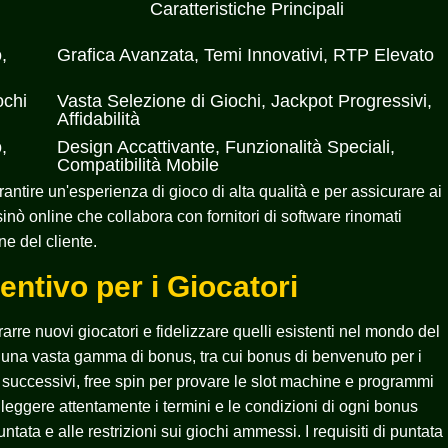
Caratteristiche Principali
,
Grafica Avanzata, Temi Innovativi, RTP Elevato
ochi
Vasta Selezione di Giochi, Jackpot Progressivi,
Affidabilità
,
Design Accattivante, Funzionalità Speciali,
Compatibilità Mobile
antire un'esperienza di gioco di alta qualità e per assicurare ai
inò online che collabora con fornitori di software rinomati
e del cliente.
ntivo per i Giocatori
rre nuovi giocatori e fidelizzare quelli esistenti nel mondo del
 una vasta gamma di bonus, tra cui bonus di benvenuto per i
ti successivi, free spin per provare le slot machine e programmi
e leggere attentamente i termini e le condizioni di ogni bonus
ntata e alle restrizioni sui giochi ammessi. I requisiti di puntata