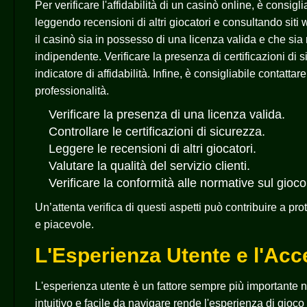
Per verificare l'affidabilità di un casinò online, è consigl
leggendo recensioni di altri giocatori e consultando siti 
il casinò sia in possesso di una licenza valida e che si
indipendente. Verificare la presenza di certificazioni di 
indicatore di affidabilità. Infine, è consigliabile contattare
professionalità.
Verificare la presenza di una licenza valida.
Controllare le certificazioni di sicurezza.
Leggere le recensioni di altri giocatori.
Valutare la qualità del servizio clienti.
Verificare la conformità alle normative sul gioc
Un’attenta verifica di questi aspetti può contribuire a pr
e piacevole.
L'Esperienza Utente e l'Acce
L'esperienza utente è un fattore sempre più importante n
intuitivo e facile da navigare rende l'esperienza di gioco