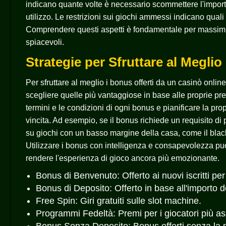
indicano quante volte è necessario scommettere l'importo
utilizzo. Le restrizioni sui giochi ammessi indicano quali
Comprendere questi aspetti è fondamentale per massimizz
spiacevoli.
Strategie per Sfruttare al Meglio
Per sfruttare al meglio i bonus offerti da un casinò online
scegliere quelle più vantaggiose in base alle proprie pre
termini e le condizioni di ogni bonus e pianificare la pro
vincita. Ad esempio, se il bonus richiede un requisito d
su giochi con un basso margine della casa, come il black
Utilizzare i bonus con intelligenza e consapevolezza può 
rendere l'esperienza di gioco ancora più emozionante.
Bonus di Benvenuto: Offerto ai nuovi iscritti per
Bonus di Deposito: Offerto in base all'importo d
Free Spin: Giri gratuiti sulle slot machine.
Programmi Fedeltà: Premi per i giocatori più as