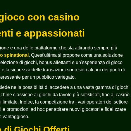
 gioco con casino
enti e appassionati
ione e una delle piattaforme che sta attirando sempre più
o spinational
. Quest'ultima si propone come una soluzione
elezione di giochi, bonus allettanti e un'esperienza di gioco
i e la sicurezza delle transazioni sono solo alcuni dei punti di
teressante per un pubblico variegato.
isiede nella possibilità di accedere a una vasta gamma di giochi
ine classiche ai giochi da tavolo più sofisticati, fino ai casinò
llimitate. Inoltre, la competizione tra i vari operatori del settore
 e promozioni ad hoc per attirare nuovi giocatori e fidelizzare
 e vantaggioso.
di Giochi Offerti