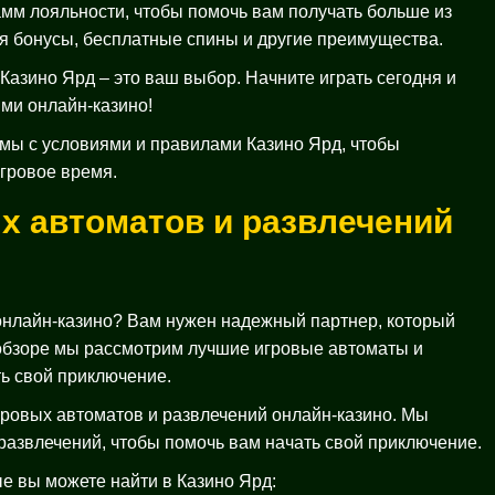
амм лояльности, чтобы помочь вам получать больше из
бя бонусы, бесплатные спины и другие преимущества.
 Казино Ярд – это ваш выбор. Начните играть сегодня и
ми онлайн-казино!
омы с условиями и правилами Казино Ярд, чтобы
игровое время.
х автоматов и развлечений
онлайн-казино? Вам нужен надежный партнер, который
м обзоре мы рассмотрим лучшие игровые автоматы и
ть свой приключение.
гровых автоматов и развлечений онлайн-казино. Мы
развлечений, чтобы помочь вам начать свой приключение.
е вы можете найти в Казино Ярд: