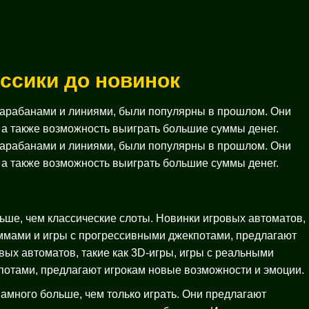
ссики до новинок
 барабанами и линиями, были популярны в прошлом. Они
 а также возможность выиграть большие суммы денег.
 барабанами и линиями, были популярны в прошлом. Они
 а также возможность выиграть большие суммы денег.
ше, чем классические слоты. Новинки игровых автоматов,
ммами и игры с прогрессивными джекпотами, предлагают
ых автоматов, такие как 3D-игры, игры с реальными
отами, предлагают игрокам новые возможности и эмоции.
амного больше, чем только играть. Они предлагают