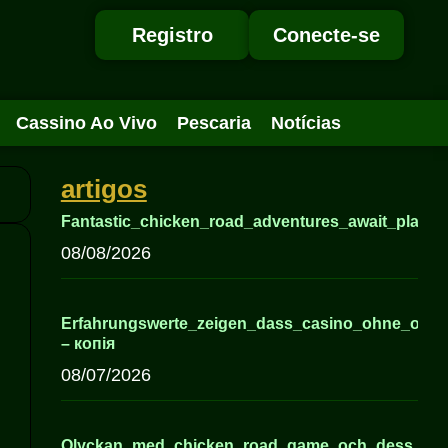
Registro
Conecte-se
Cassino Ao Vivo
Pescaria
Notícias
artigos
Fantastic_chicken_road_adventures_await_playe
08/08/2026
Erfahrungswerte_zeigen_dass_casino_ohne_oasi
– копія
08/07/2026
Olyckan_med_chicken_road_game_och_dess_psyko