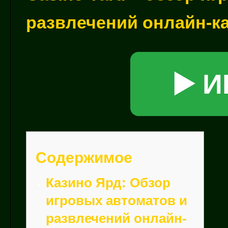
развлечений онлайн-к
▶️ 
Содержимое
Казино Ярд: Обзор
игровых автоматов и
развлечений онлайн-