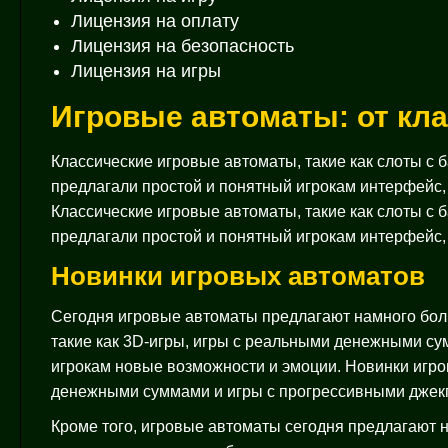
Лицензия на оплату
Лицензия на безопасность
Лицензия на игры
Игровые автоматы: от кла
Классические игровые автоматы, такие как слоты с
предлагали простой и понятный игрокам интерфейс,
Классические игровые автоматы, такие как слоты с
предлагали простой и понятный игрокам интерфейс,
Новинки игровых автоматов
Сегодня игровые автоматы предлагают намного боль
такие как 3D-игры, игры с реальными денежными су
игрокам новые возможности и эмоции. Новинки игров
денежными суммами и игры с прогрессивными джекп
Кроме того, игровые автоматы сегодня предлагают н