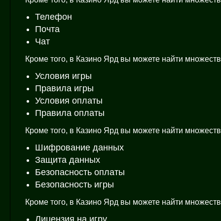
Телефон
Почта
Чат
Кроме того, в Казино Ярд вы можете найти множест
Условия игры
Правила игры
Условия оплаты
Правила оплаты
Кроме того, в Казино Ярд вы можете найти множест
Шифрование данных
Защита данных
Безопасность оплаты
Безопасность игры
Кроме того, в Казино Ярд вы можете найти множест
Лицензия на игру