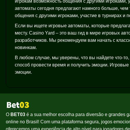
игрокам возможность общения с другими игроками, у
автоматы сегодня предлагают намного больше, чем 
общения с другими игроками, участие в турнирах и 
Если вы ищете игровые автоматы, которые предлага
месту. Casino Yard – это ваш гид в мире игровых ав
разработчиков. Мы рекомендуем вам начать с класс
новинкам.
В любом случае, мы уверены, что вы найдете что-то
способ провести время и получить эмоции. Игровые
эмоции.
O
BET03
é a sua melhor escolha para diversão e grandes 
online no Brasil! Com uma plataforma segura, jogos emocion
oferecemos uma experiência de alto nível para jogadores de