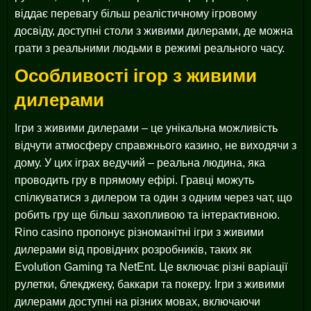
віддає перевагу більш реалістичному ігровому
досвіду, доступні столи з живими дилерами, де можна
грати з реальними людьми в режимі реального часу.
Особливості ігор з живими
дилерами
Ігри з живими дилерами – це унікальна можливість
відчути атмосферу справжнього казино, не виходячи з
дому. У цих іграх ведучий – реальна людина, яка
проводить гру в прямому ефірі. Гравці можуть
спілкуватися з дилером та один з одним через чат, що
робить гру ще більш захопливою та інтерактивною.
Rino casino пропонує різноманітні ігри з живими
дилерами від провідних розробників, таких як
Evolution Gaming та NetEnt. Це включає різні варіації
рулетки, блекджеку, баккари та покеру. Ігри з живими
дилерами доступні на різних мовах, включаючи