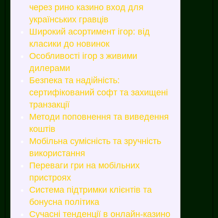
через рино казино вход для
українських гравців
Широкий асортимент ігор: від
класики до новинок
Особливості ігор з живими
дилерами
Безпека та надійність:
сертифікований софт та захищені
транзакції
Методи поповнення та виведення
коштів
Мобільна сумісність та зручність
використання
Переваги гри на мобільних
пристроях
Система підтримки клієнтів та
бонусна політика
Сучасні тенденції в онлайн-казино