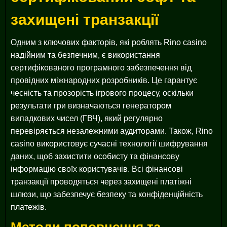
захищені транзакції
Одним з ключових факторів, які роблять Rino casino
надійним та безпечним, є використання
сертифікованого програмного забезпечення від
провідних міжнародних розробників. Це гарантує
чесність та прозорість ігрового процесу, оскільки
результати гри визначаються генератором
випадкових чисел (ГВЧ), який регулярно
перевіряється незалежними аудиторами. Також, Rino
casino використовує сучасні технології шифрування
даних, щоб захистити особисту та фінансову
інформацію своїх користувачів. Всі фінансові
транзакції проводяться через захищені платіжні
шлюзи, що забезпечує безпеку та конфіденційність
платежів.
Методи поповнення та