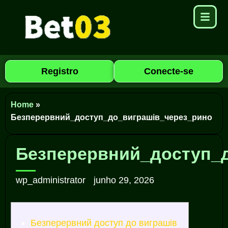
Registro
Conecte-se
Home
»
Безперервний_доступ_до_виграшів_через_рино
Безперервний_доступ_
wp_administrator
junho 29, 2026
Безперервний доступ до виграшів