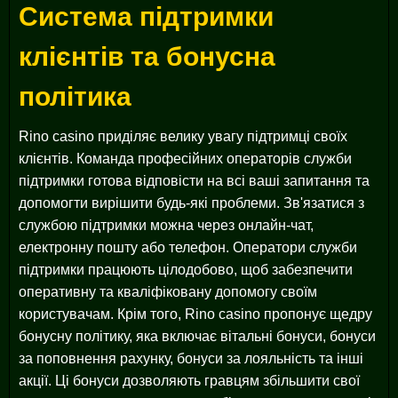
Система підтримки
клієнтів та бонусна
політика
Rino casino приділяє велику увагу підтримці своїх
клієнтів. Команда професійних операторів служби
підтримки готова відповісти на всі ваші запитання та
допомогти вирішити будь-які проблеми. Зв'язатися з
службою підтримки можна через онлайн-чат,
електронну пошту або телефон. Оператори служби
підтримки працюють цілодобово, щоб забезпечити
оперативну та кваліфіковану допомогу своїм
користувачам. Крім того, Rino casino пропонує щедру
бонусну політику, яка включає вітальні бонуси, бонуси
за поповнення рахунку, бонуси за лояльність та інші
акції. Ці бонуси дозволяють гравцям збільшити свої