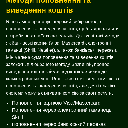
виведення коштів
Rino casino пропонує широкий вибір методів
поповнення та виведення коштів, щоб задовольнити
потреби всіх своїх користувачів. Доступні такі методи,
як банківські картки (Visa, Mastercard), електронні
гаманці (Skrill, Neteller), а також банківські перекази.
Мінімальна сума поповнення та виведення коштів
залежить від обраного методу. Зазвичай, процес
виведення коштів займає від кількох хвилин до
кількох робочих днів. Rino casino не стягує комісію за
поповнення та виведення коштів, але деякі платіжні
системи можуть стягувати комісію за свої послуги.
Поповнення карткою Visa/Mastercard
Поповнення через електронний гаманець
Skrill
Поповнення через банківський переказ