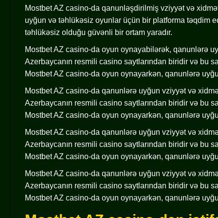
Mostbet AZ casino-da qanunləşdirilmiş vziyyət və xidmətl
uyğun və təhlükəsiz oyunlar üçün bir platforma təqdim edi
təhlükəsiz olduğu güvənli bir ortam yaradır.
Mostbet AZ casino-da oyun oynayabilərək, qanunlərə uyğu
Azerbaycanın resmili casino saytlarından biridir və bu s
Mostbet AZ casino-da oyun oynayarkən, qanunlərə uyğun x
Mostbet AZ casino-da qanunlərə uyğun vziyyət və xidmətlə
Azerbaycanın resmili casino saytlarından biridir və bu s
Mostbet AZ casino-da oyun oynayarkən, qanunlərə uyğun x
Mostbet AZ casino-da qanunlərə uyğun vziyyət və xidmətlə
Azerbaycanın resmili casino saytlarından biridir və bu s
Mostbet AZ casino-da oyun oynayarkən, qanunlərə uyğun x
Mostbet AZ casino-da qanunlərə uyğun vziyyət və xidmətlə
Azerbaycanın resmili casino saytlarından biridir və bu s
Mostbet AZ casino-da oyun oynayarkən, qanunlərə uyğun x