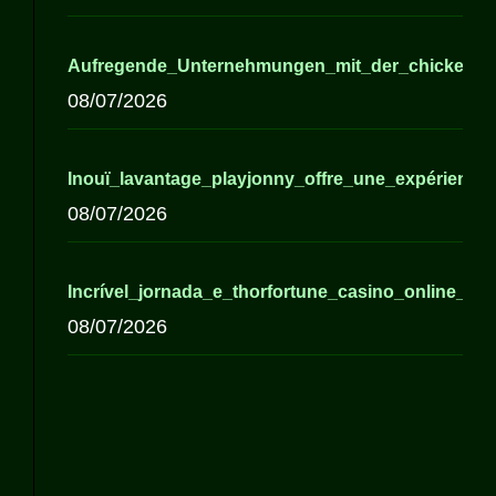
Aufregende_Unternehmungen_mit_der_chicken_ro
08/07/2026
Inouï_lavantage_playjonny_offre_une_expérience
08/07/2026
Incrível_jornada_e_thorfortune_casino_online_p
08/07/2026