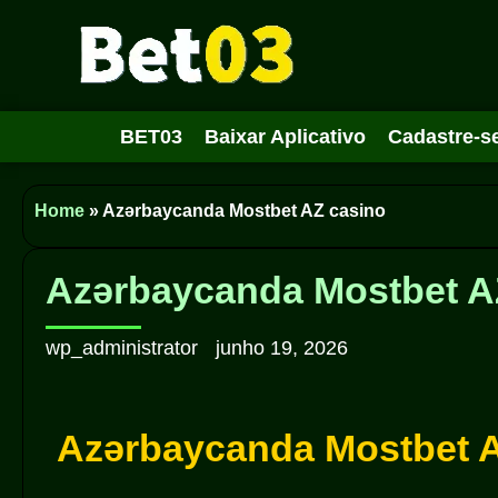
BET03
Baixar Aplicativo
Cadastre-s
Home
»
Azərbaycanda Mostbet AZ casino
Azərbaycanda Mostbet A
wp_administrator
junho 19, 2026
Azərbaycanda Mostbet 