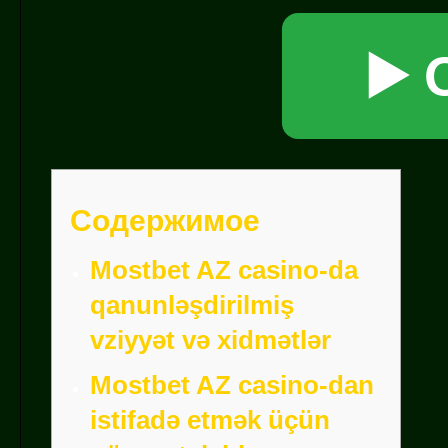
▶️
Содержимое
Mostbet AZ casino-da
qanunləşdirilmiş
vziyyət və xidmətlər
Mostbet AZ casino-dan
istifadə etmək üçün