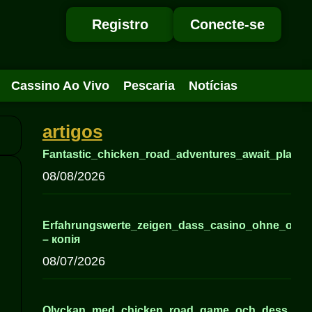
Registro
Conecte-se
Cassino Ao Vivo
Pescaria
Notícias
artigos
Fantastic_chicken_road_adventures_await_playe
08/08/2026
Erfahrungswerte_zeigen_dass_casino_ohne_oasi
– копія
08/07/2026
Olyckan_med_chicken_road_game_och_dess_psyko