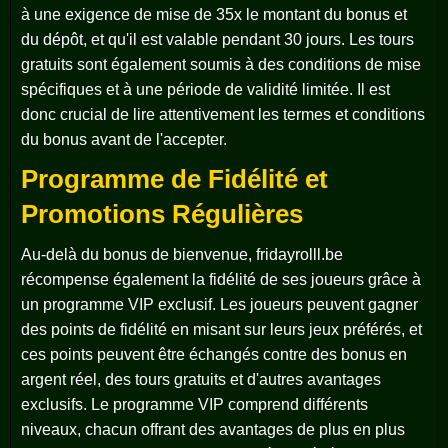
à une exigence de mise de 35x le montant du bonus et
du dépôt, et qu'il est valable pendant 30 jours. Les tours
gratuits sont également soumis à des conditions de mise
spécifiques et à une période de validité limitée. Il est
donc crucial de lire attentivement les termes et conditions
du bonus avant de l'accepter.
Programme de Fidélité et
Promotions Régulières
Au-delà du bonus de bienvenue, fridayrolll.be
récompense également la fidélité de ses joueurs grâce à
un programme VIP exclusif. Les joueurs peuvent gagner
des points de fidélité en misant sur leurs jeux préférés, et
ces points peuvent être échangés contre des bonus en
argent réel, des tours gratuits et d'autres avantages
exclusifs. Le programme VIP comprend différents
niveaux, chacun offrant des avantages de plus en plus