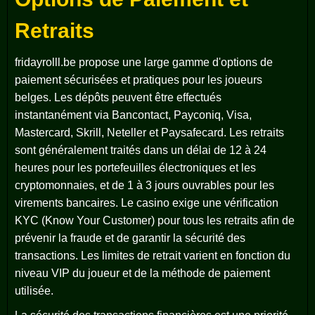
Retraits
fridayrolll.be propose une large gamme d'options de
paiement sécurisées et pratiques pour les joueurs
belges. Les dépôts peuvent être effectués
instantanément via Bancontact, Payconiq, Visa,
Mastercard, Skrill, Neteller et Paysafecard. Les retraits
sont généralement traités dans un délai de 12 à 24
heures pour les portefeuilles électroniques et les
cryptomonnaies, et de 1 à 3 jours ouvrables pour les
virements bancaires. Le casino exige une vérification
KYC (Know Your Customer) pour tous les retraits afin de
prévenir la fraude et de garantir la sécurité des
transactions. Les limites de retrait varient en fonction du
niveau VIP du joueur et de la méthode de paiement
utilisée.