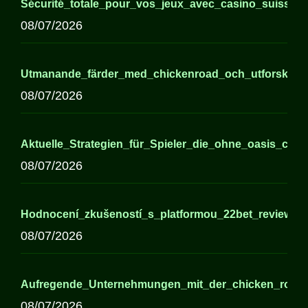
Sécurité_totale_pour_vos_jeux_avec_casino_suisse_e
08/07/2026
Utmanande_färder_med_chickenroad_och_utforsknin
08/07/2026
Aktuelle_Strategien_für_Spieler_die_ohne_oasis_casin
08/07/2026
Hodnocení_zkušeností_s_platformou_22bet_review_a
08/07/2026
Aufregende_Unternehmungen_mit_der_chicken_road_
08/07/2026