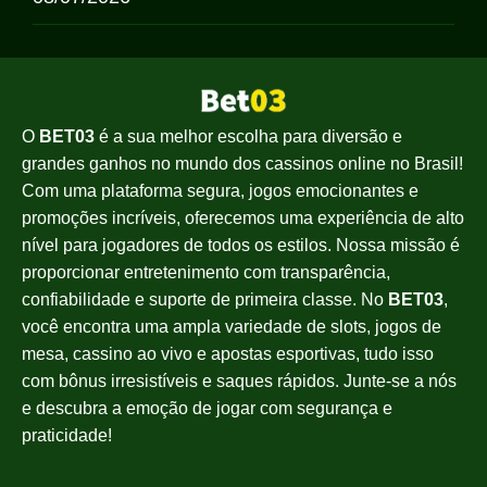
O
BET03
é a sua melhor escolha para diversão e
grandes ganhos no mundo dos cassinos online no Brasil!
Com uma plataforma segura, jogos emocionantes e
promoções incríveis, oferecemos uma experiência de alto
nível para jogadores de todos os estilos. Nossa missão é
proporcionar entretenimento com transparência,
confiabilidade e suporte de primeira classe. No
BET03
,
você encontra uma ampla variedade de slots, jogos de
mesa, cassino ao vivo e apostas esportivas, tudo isso
com bônus irresistíveis e saques rápidos. Junte-se a nós
e descubra a emoção de jogar com segurança e
praticidade!