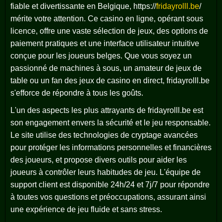
fiable et divertissante en Belgique, https://
fridayrolll.be
/
mérite votre attention. Ce casino en ligne, opérant sous
licence, offre une vaste sélection de jeux, des options de
paiement pratiques et une interface utilisateur intuitive
conçue pour les joueurs belges. Que vous soyez un
passionné de machines à sous, un amateur de jeux de
table ou un fan des jeux de casino en direct, fridayrolll.be
s'efforce de répondre à tous les goûts.
L'un des aspects les plus attrayants de fridayrolll.be est
son engagement envers la sécurité et le jeu responsable.
Le site utilise des technologies de cryptage avancées
pour protéger les informations personnelles et financières
des joueurs, et propose divers outils pour aider les
joueurs à contrôler leurs habitudes de jeu. L'équipe de
support client est disponible 24h/24 et 7j/7 pour répondre
à toutes vos questions et préoccupations, assurant ainsi
une expérience de jeu fluide et sans stress.