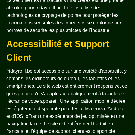
La sécurité des transactions financières est une priorité
absolue pour fridayrolll.be. Le site utilise des
technologies de cryptage de pointe pour protéger les
informations sensibles des joueurs et se conforme aux
normes de sécurité les plus strictes de l'industrie.
Accessibilité et Support
Client
fridayrolll.be est accessible sur une variété d'appareils, y
compris les ordinateurs de bureau, les tablettes et les
smartphones. Le site web est entièrement responsive, ce
qui signifie qu'il s'adapte automatiquement à la taille de
l'écran de votre appareil. Une application mobile dédiée
est également disponible pour les utilisateurs d'Android
et d'iOS, offrant une expérience de jeu optimisée et une
navigation facile. Le site est entièrement traduit en
français, et l'équipe de support client est disponible