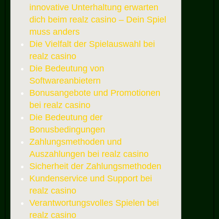
innovative Unterhaltung erwarten
dich beim realz casino – Dein Spiel
muss anders
Die Vielfalt der Spielauswahl bei
realz casino
Die Bedeutung von
Softwareanbietern
Bonusangebote und Promotionen
bei realz casino
Die Bedeutung der
Bonusbedingungen
Zahlungsmethoden und
Auszahlungen bei realz casino
Sicherheit der Zahlungsmethoden
Kundenservice und Support bei
realz casino
Verantwortungsvolles Spielen bei
realz casino