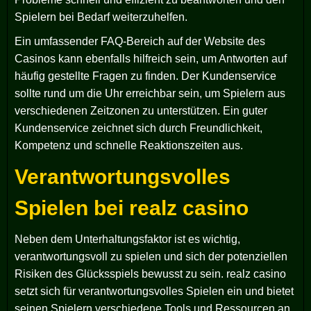
Spielern bei Bedarf weiterzuhelfen.
Ein umfassender FAQ-Bereich auf der Website des
Casinos kann ebenfalls hilfreich sein, um Antworten auf
häufig gestellte Fragen zu finden. Der Kundenservice
sollte rund um die Uhr erreichbar sein, um Spielern aus
verschiedenen Zeitzonen zu unterstützen. Ein guter
Kundenservice zeichnet sich durch Freundlichkeit,
Kompetenz und schnelle Reaktionszeiten aus.
Verantwortungsvolles
Spielen bei realz casino
Neben dem Unterhaltungsfaktor ist es wichtig,
verantwortungsvoll zu spielen und sich der potenziellen
Risiken des Glücksspiels bewusst zu sein. realz casino
setzt sich für verantwortungsvolles Spielen ein und bietet
seinen Spielern verschiedene Tools und Ressourcen an,