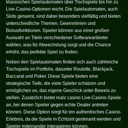
klassischen Spielautomaten über Tischspiele bis hin zu
Live-Casino-Optionen reicht. Die Spielautomaten, auch
Slots genannt, sind dabei besonders vielfältig und bieten
unterschiedliche Themen, Gewinnlinien und
Bonusfunktionen. Spieler können aus einer großen
Auswahl an Titeln verschiedener Softwareanbieter
wählen, was für Abwechslung sorgt und die Chance
erhöht, das perfekte Spiel zu finden.
Neben den Spielautomaten finden sich auch zahlreiche
Tischspiele im Portfolio, darunter Roulette, Blackjack,
Baccarat und Poker. Diese Spiele bieten eine
strategische Tiefe, die viele Spieler schätzen und
ermöglichen es, das eigene Geschick unter Beweis zu
stellen. Zusätzlich bietet realz casino Live-Casino-Spiele
an, bei denen Spieler gegen echte Dealer antreten
können. Diese Option sorgt für ein authentisches Casino-
Erlebnis, da die Spiele in Echtzeit gestreamt werden und
Spieler miteinander interagieren können.