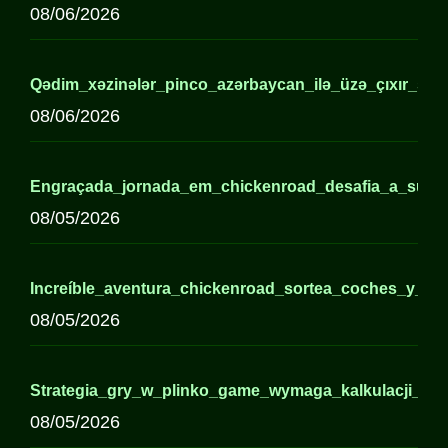
08/06/2026
Qədim_xəzinələr_pinco_azərbaycan_ilə_üzə_çıxır_ska
08/06/2026
Engraçada_jornada_em_chickenroad_desafia_a_sua_a
08/05/2026
Increíble_aventura_chickenroad_sortea_coches_y_ma
08/05/2026
Strategia_gry_w_plinko_game_wymaga_kalkulacji_ryz
08/05/2026