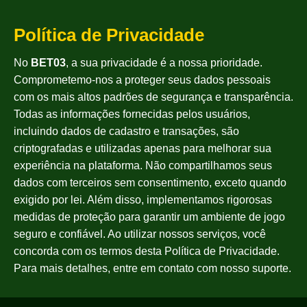
Política de Privacidade
No
BET03
, a sua privacidade é a nossa prioridade.
Comprometemo-nos a proteger seus dados pessoais
com os mais altos padrões de segurança e transparência.
Todas as informações fornecidas pelos usuários,
incluindo dados de cadastro e transações, são
criptografadas e utilizadas apenas para melhorar sua
experiência na plataforma. Não compartilhamos seus
dados com terceiros sem consentimento, exceto quando
exigido por lei. Além disso, implementamos rigorosas
medidas de proteção para garantir um ambiente de jogo
seguro e confiável. Ao utilizar nossos serviços, você
concorda com os termos desta Política de Privacidade.
Para mais detalhes, entre em contato com nosso suporte.